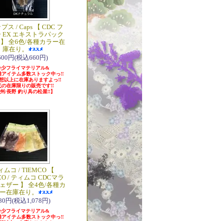
ス / Caps 【 CDC フ
 EX エキストラパック
入】 全6色/各種カラー在
庫在り。
600円(税込660円)
希少フライマテリアル&
アイテム多数ストック中っ!!
想以上に在庫ありますよっ!!
元の在庫限りの販売です!!
州/長野 釣り具の松屋!!】
ムコ / TIEMCO 【
CO / ティムコ CDCマラ
ェザー 】 全4色/各種カ
ー在庫在り。
80円(税込1,078円)
希少フライマテリアル&
アイテム多数ストック中っ!!