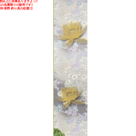
想以上に在庫ありますよっ!!
元の在庫限りの販売です!!
州/長野 釣り具の松屋!!】