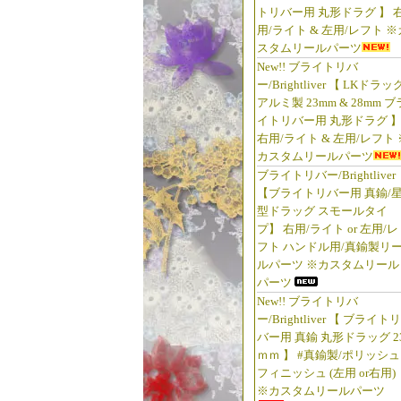
トリバー用 丸形ドラグ 】 
用/ライト & 左用/レフト ※
スタムリールパーツ
New!! ブライトリバ
ー/Brightliver 【 LKドラッ
アルミ製 23mm & 28mm ブ
イトリバー用 丸形ドラグ 
右用/ライト & 左用/レフト 
カスタムリールパーツ
ブライトリバー/Brightliver
【ブライトリバー用 真鍮/
型ドラッグ スモールタイ
プ】 右用/ライト or 左用/レ
フト ハンドル用/真鍮製リ
ルパーツ ※カスタムリール
パーツ
New!! ブライトリバ
ー/Brightliver 【 ブライトリ
バー用 真鍮 丸形ドラッグ 2
ｍｍ 】 #真鍮製/ポリッシュ
フィニッシュ (左用 or右用)
※カスタムリールパーツ