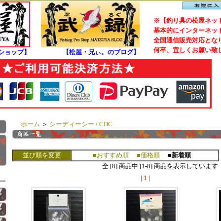
※【釣り具の松屋ネット
基本的にインターネット
全国通信販売対応となり
何卒、宜しくお願い致
ショップ】
【松屋・兄ぃ。のブログ】
ホーム
＞
シーディーシー / CDC
並び順を変更
■おすすめ順
■価格順
■新着順
全 [8] 商品中 [1-8] 商品を表示しています
|
1
|