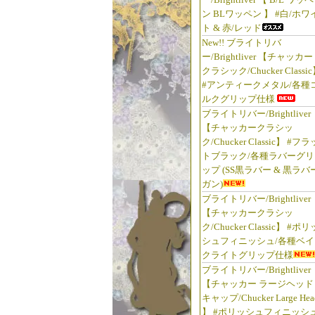
ン BLワッペン 】 #白/ホワ
ト & 赤/レッド
New!! ブライトリバ
ー/Brightliver 【チャッカー
クラシック/Chucker Classi
#アンティークメタル/各種
ルクグリップ仕様
ブライトリバー/Brightliver
【チャッカークラシッ
ク/Chucker Classic】 #フラ
トブラック/各種ラバーグリ
ップ (SS黒ラバー & 黒ラバ
ガン)
ブライトリバー/Brightliver
【チャッカークラシッ
ク/Chucker Classic】 #ポリ
シュフィニッシュ/各種ベイ
クライトグリップ仕様
ブライトリバー/Brightliver
【チャッカー ラージヘッド
キャップ/Chucker Large Hea
】 #ポリッシュフィニッシュ