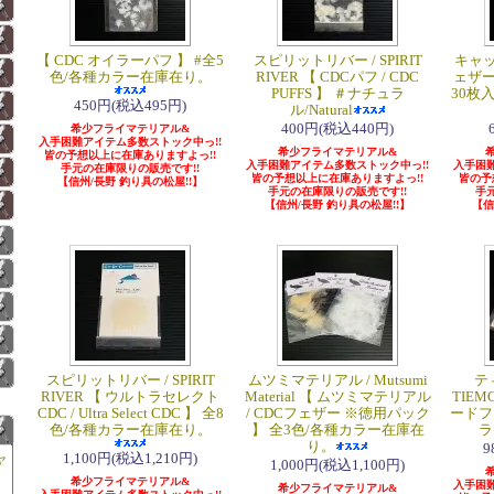
【 CDC オイラーパフ 】 #全5
スピリットリバー / SPIRIT
キャップ
色/各種カラー在庫在り。
RIVER 【 CDCパフ / CDC
ェザー
PUFFS 】 ＃ナチュラ
30枚
450円(税込495円)
ル/Natural
400円(税込440円)
希少フライマテリアル&
入手困難アイテム多数ストック中っ!!
希少フライマテリアル&
皆の予想以上に在庫ありますよっ!!
入手困難アイテム多数ストック中っ!!
入手困難
手元の在庫限りの販売です!!
皆の予想以上に在庫ありますよっ!!
皆の予
【信州/長野 釣り具の松屋!!】
手元の在庫限りの販売です!!
手
【信州/長野 釣り具の松屋!!】
【信
スピリットリバー / SPIRIT
ムツミマテリアル / Mutsumi
ティ
RIVER 【 ウルトラセレクト
Material 【 ムツミマテリアル
TIEM
CDC / Ultra Select CDC 】 全8
/ CDCフェザー ※徳用パック
ードフ
色/各種カラー在庫在り。
】 全3色/各種カラー在庫在
ラ
り。
9
ャ
1,100円(税込1,210円)
1,000円(税込1,100円)
希少フライマテリアル&
入手困難
希少フライマテリアル&