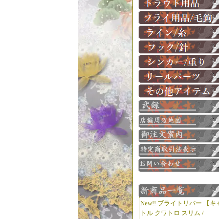
New!! ブライトリバー 【キ
トル クワトロ スリム /