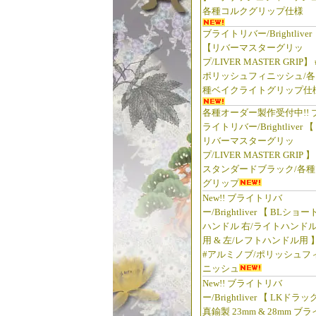
各種コルクグリップ仕様
ブライトリバー/Brightliver
【リバーマスターグリッ
プ/LIVER MASTER GRIP】 
ポリッシュフィニッシュ/各
種ベイクライトグリップ仕
各種オーダー製作受付中!! 
ライトリバー/Brightliver 【
リバーマスターグリッ
プ/LIVER MASTER GRIP 】
スタンダードブラック/各種
グリップ
New!! ブライトリバ
ー/Brightliver 【 BLショー
ハンドル 右/ライトハンド
用 & 左/レフトハンドル用 
#アルミノブ/ポリッシュフ
ニッシュ
New!! ブライトリバ
ー/Brightliver 【 LKドラッ
真鍮製 23mm & 28mm ブラ