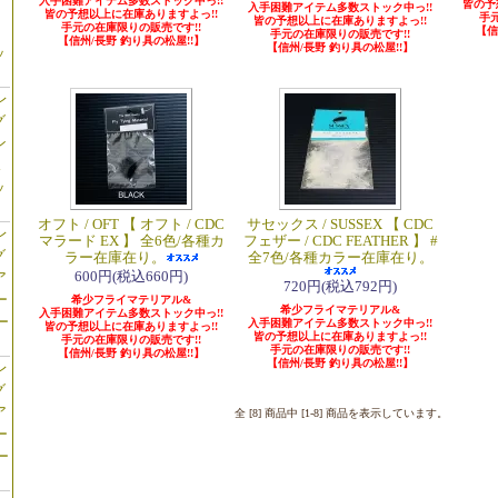
入手困難アイテム多数ストック中っ!!
皆の予
】
入手困難アイテム多数ストック中っ!!
皆の予想以上に在庫ありますよっ!!
手
皆の予想以上に在庫ありますよっ!!
手元の在庫限りの販売です!!
【信
手元の在庫限りの販売です!!
【信州/長野 釣り具の松屋!!】
【信州/長野 釣り具の松屋!!】
ッ
レ
グ
ン
ス
ッ
オフト / OFT 【 オフト / CDC
サセックス / SUSSEX 【 CDC
レ
マラード EX 】 全6色/各種カ
フェザー / CDC FEATHER 】 #
グ
ラー在庫在り。
全7色/各種カラー在庫在り。
600円(税込660円)
ア
720円(税込792円)
ー
希少フライマテリアル&
希少フライマテリアル&
入手困難アイテム多数ストック中っ!!
ー
入手困難アイテム多数ストック中っ!!
皆の予想以上に在庫ありますよっ!!
皆の予想以上に在庫ありますよっ!!
手元の在庫限りの販売です!!
手元の在庫限りの販売です!!
【信州/長野 釣り具の松屋!!】
【信州/長野 釣り具の松屋!!】
レ
グ
ア
全 [8] 商品中 [1-8] 商品を表示しています。
ー
ー