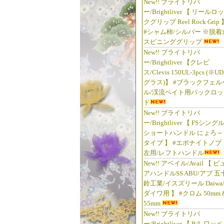
New!! ブライトリバ
ー/Brightliver 【 リールロッ
クグリップ Reel Rock Grip 
#シャム柿/シルバー ※脱着
スピニンググリップ
New!! ブライトリバ
ー/Brightliver 【クレビ
ス/Clevis 150UL-3pcs (※UD
グラス)】 #ブラックフェル
ル/渓流ベイト用パックロッ
ド
New!! ブライトリバ
ー/Brightliver 【 FSシング
ショートハンドル にょろ～
タイプ 】 #エボナイトノブ
左用/レフトハンドル
New!! アベイル/Avail 【 ピ
アハンドルSS ABU/アブ 五
鈴工業/イスズリール Daiwa
ダイワ用 】 #クロム 50mm 
55mm
New!! ブライトリバ
ー/Brightliver 【 B/L ワッペ