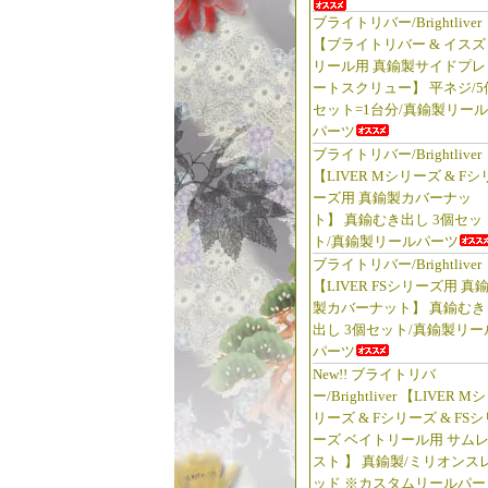
ブライトリバー/Brightliver
【ブライトリバー & イスズ
リール用 真鍮製サイドプレ
ートスクリュー】 平ネジ/5
セット=1台分/真鍮製リール
パーツ
ブライトリバー/Brightliver
【LIVER Mシリーズ & Fシ
ーズ用 真鍮製カバーナッ
ト】 真鍮むき出し 3個セッ
ト/真鍮製リールパーツ
ブライトリバー/Brightliver
【LIVER FSシリーズ用 真
製カバーナット】 真鍮むき
出し 3個セット/真鍮製リー
パーツ
New!! ブライトリバ
ー/Brightliver 【LIVER Mシ
リーズ & Fシリーズ & FSシ
ーズ ベイトリール用 サム
スト 】 真鍮製/ミリオンス
ッド ※カスタムリールパー