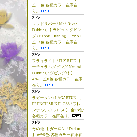
【ハトリーズ/パフィ
全11色/各種カラー在庫在
【ハトリーズ/ベイシ
り。
ましたっ!!
21位
【ハトリーズ/ティラ
マッドリバー / Mad River
Dubbing 【 ラビット ダビン
【ハトリーズ/プレイ
グ / Rabbit Dubbing 】 #No.1
っ!!
全12色/各種カラー在庫在
【ハトリーズ/リトル
り。
22位
したっ!!
フライライト / FLY RITE 【
【ハトリーズ/キュー
ナチュラルダビング Natural
っ!!
Dubbing / ダビング材 】
#No.1 全8色/各種カラー在庫
【ハトリーズ/タイ
在り。
【ハトリーズ/ハンサ
23位
たっ!!
ラガータン / LAGARTUN 【
↑↑「90年代のO
FRENCH SILK FLOSS / フレ
ンチ シルクフロス 】 全18色/
「釣り具の松屋 倉
各種カラー在庫在り。
屋・兄ぃ。
24位
その他 【 ダーロン / Darlon
☆2024年12
】 #全9色/各種カラー在庫在