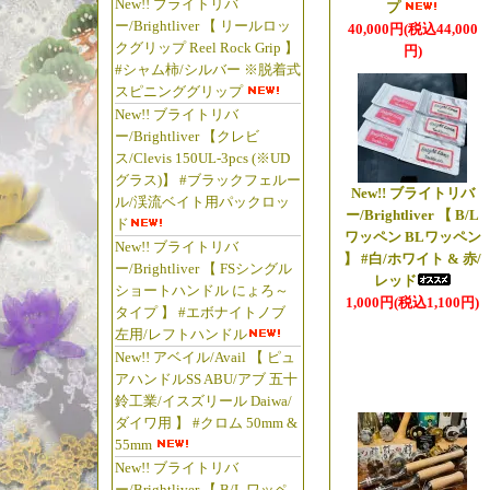
New!! ブライトリバ
#左ハンドル/レフ
プ
ー/Brightliver 【 リールロッ
40,000円(税込44,000
っ!!
クグリップ Reel Rock Grip 】
円)
リールの勉強を
#シャム柿/シルバー ※脱着式
松屋・兄ぃ。
スピニンググリップ
New!! ブライトリバ
ー/Brightliver 【クレビ
☆2026年5月
ス/Clevis 150UL-3pcs (※UD
【◆旧ザウルス/
グラス)】 #ブラックフェルー
New!! ブライトリバ
ル/渓流ベイト用パックロッ
【旧ザウルス製 
ー/Brightliver 【 B/L
ド
【旧ザウルス製 
ワッペン BLワッペン
New!! ブライトリバ
】 #白/ホワイト & 赤/
【旧ザウルス製 
ー/Brightliver 【 FSシングル
レッド
【旧ザウルス製
ショートハンドル にょろ～
1,000円(税込1,100円)
タイプ 】 #エボナイトノブ
【旧ザウルス製
左用/レフトハンドル
【旧ザウルス製
New!! アベイル/Avail 【 ピュ
旧ザウルス時代の
アハンドルSS ABU/アブ 五十
鈴工業/イスズリール Daiwa/
品!!
ダイワ用 】 #クロム 50mm &
「釣り具の松屋」
55mm
New!! ブライトリバ
ー/Brightliver 【 B/L ワッペ