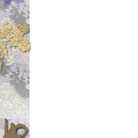
「ブライトリバ
あれっ!!
☆2024年4月
【◆フライ用品/
【廃盤フライフッ
【フライマテリアル
【フライマテリアル
『㊙少しずつで
～!!』
「希少なフライマ
兄ぃ。
☆2024年3月
【◆ブライトリバ
ー」
に
New!! 【クレビス/