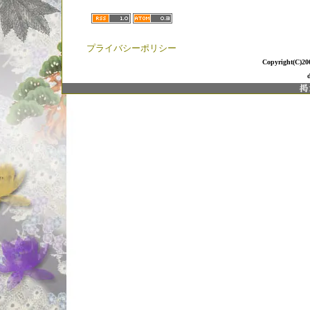
「Isuzu BC620
オイラが1個1個
屋・兄ぃ。
プライバシーポリシー
Copyright(C)20
☆2024年11
【◆ブライトリバ
に
【ブライトリバー
しましたっ!!
↑「コダワリの強
ぜっ!!」↑
銘木グリップの事な
兄ぃ。
☆2024年8月
【Heddon/ヘド
【プランキング