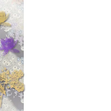
「ブライトリバ
マカセあれぇ～
☆2023年12
【◆ブライトリバー/B
【LIVER FM-
ぜぃ～!!
【LIVER FM-
ぜぃ～!!
【クレビス/Clevi
ボーナスシーズン
さて…2023年
～!!
「ブライトリ
カセあれっ!!
☆2023年11