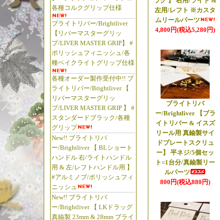
ラグ 】 右用/ライト &
各種コルクグリップ仕様
【Twin T's 
左用/レフト ※カスタ
ムリールパーツ
ル】
在庫更新っ!!
ブライトリバー/Brightliver
4,800円(税込5,280円)
【リバーマスターグリッ
【Twin T's T
プ/LIVER MASTER GRIP】 #
新しましたっ!!
ポリッシュフィニッシュ/各
【Twin T's T
種ベイクライトグリップ仕様
新しましたっ!!
各種オーダー製作受付中!! ブ
↑みんなぁ～『Tw
ライトリバー/Brightliver 【
リバーマスターグリッ
（笑）↑
ブライトリバ
プ/LIVER MASTER GRIP 】 #
「Gary YA
ー/Brightliver 【ブラ
スタンダードブラック/各種
イトリバー & イスズ
ムっす…（笑）
グリップ
リール用 真鍮製サイ
「釣り具の松屋・
New!! ブライトリバ
ドプレートスクリュ
ー/Brightliver 【 BLショート
松屋・兄ぃ。
ー】 平ネジ/5個セッ
ハンドル 右/ライトハンドル
ト=1台分/真鍮製リー
用 & 左/レフトハンドル用 】
ルパーツ
☆2026年5月
#アルミノブ/ポリッシュフィ
800円(税込880円)
ニッシュ
【◆ブライトリバー/B
New!! ブライトリバ
【 FSショートハ
ー/Brightliver 【 LKドラッグ
したっ!!
真鍮製 23mm & 28mm ブライ