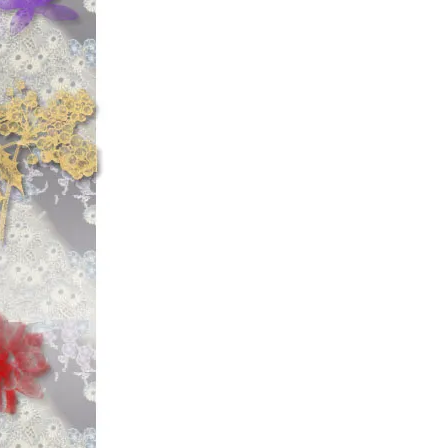
【CRAZY CRA
荷っ!!
【MAGNUM T
【Wounded S
カラー S-5】
新入
「ウンデッドスプ
したっ!!
一応、公式のヘド
屋」
☆2022年10
【◆ティムコ/TI
【クランキーダーター
ました!!
80年代当時のデ
渡」にも登場。
「ティムコ初のオ