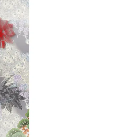
【◆スプラッシュクラ
ー」
に
【SCケロッパー S.
【SCケロッパーミニ 
たっ!!
【SCハゼッパー S
㊙意外に隠れた
掘!!
「釣り具の松屋 倉
屋・兄ぃ。
☆2023年10
【◆ズームワーム/
に
【廃盤ワーム!! 
したっ!!
【廃盤ワーム!! デ
UPしましたっ!!