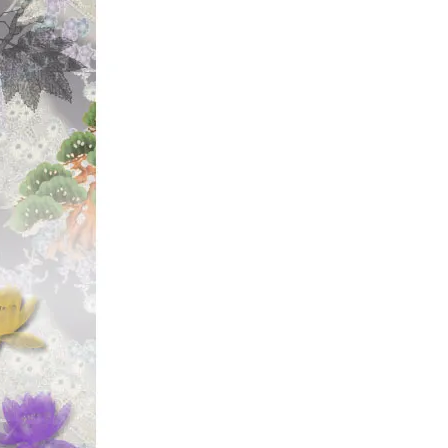
☆2024年4月
【◆ブライトリバー/B
・【 NNS シ
& 左用】
#アルミノブ/黒
たっ!!
・【リバーマスタ
ュ/】
各種ラバーグリップ
っ!!
・【リバーマスタ
ュ/】
各種コルクグリップ
ル) 新入荷しまし
・【リバーマスタ
ュ/】
各種ベイクライト
黒ベイク) 新入荷