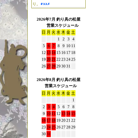
り。
【◆五十鈴工業/
ル)」
に
2026年7月 釣り具の松屋
New!! 【イス
営業スケジュール
入荷っ!!
日
月
火
水
木
金
土
超久々に復活っ!
1
2
3
4
5
6
7
8
9
10
11
"五十鈴リールの
12
13
14
15
16
17
18
（笑）"
19
20
21
22
23
24
25
26
27
28
29
30
31
☆2024年12
【◆五十鈴工業/
2026年8月 釣り具の松屋
営業スケジュール
に
日
月
火
水
木
金
土
New!! 【ライト
1
用】
2
3
4
5
6
7
8
「Isuzu BC420/4
9
10
11
12
13
14
15
っ!!
16
17
18
19
20
21
22
New!! 【ライ
23
24
25
26
27
28
29
30
31
用】