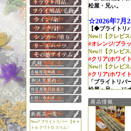
松屋・兄ぃ。
☆2026年7月
【◆ブライトリバー/B
New!!【クレビス/
#オレンジ/ブラ
New!!【クレビス/
#クリア(ホワイト
New!!【クレビス/
#クリア(ホワイト
「ブライトリバ
松屋・兄ぃ。にオ
☆2026年7月
【◆アベイル/Ava
まずは限定1台。 【
New!! ブライトリバー 【キャ
品】
トル クワトロ スリム /