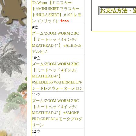
T's Worm 【ミニスカー
っ!!
ト//MINI SKIRT フラスカー
お支払方法・
ブライトリバー
ト/HULA SKIRT】 #192 レモ
ン（ソリッド）
9位
☆2025年6月
ズーム/ZOOM WORM ZBC
【◆五十鈴工業/
【 ミートヘッド 4インチ/
に
MEATHEAD 4'' 】 #ALBINO/
アルビノ
【五十鈴工業 Isuz
10位
っ!!
ズーム/ZOOM WORM ZBC
【五十鈴工業 Isuzu
【 ミートヘッド 4インチ/
MEATHEAD 4'' 】
たっ!!
#SEEDLESS WATERMELON/
"五十鈴リールの
シードレスウォーターメロン
（笑）"
11位
ズーム/ZOOM WORM ZBC
【 ミートヘッド 4インチ/
☆2024年6月
MEATHEAD 4'' 】 #SMOKE
【◆ブライトリバー/B
PRO GREEN/スモークプログ
【Clevis 15
リーン
12位
荷っ!!