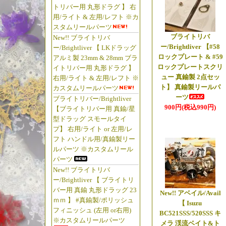
【 FSショートシ
トリバー用 丸形ドラグ 】 右
用/ライト & 左用/レフト ※カ
入荷っ!!
スタムリールパーツ
ブライトリバー
ブライトリバ
New!! ブライトリバ
ー/Brightliver 【#58
ー/Brightliver 【 LKドラッグ
ロックプレート & #59
アルミ製 23mm & 28mm ブラ
☆2026年5月
ロックプレートスクリ
イトリバー用 丸形ドラグ 】
【◆ゼログラビティー/
ュー 真鍮製 2点セッ
右用/ライト & 左用/レフト ※
に
ト】 真鍮製リールパ
カスタムリールパーツ
ーツ
【グラウンドゼロ
ブライトリバー/Brightliver
900円(税込990円)
【ブライトリバー用 真鍮/星
ましたっ!!
型ドラッグ スモールタイ
「ゼログラビティ
プ】 右用/ライト or 左用/レ
屋!!」
フト ハンドル用/真鍮製リー
ルパーツ ※カスタムリール
パーツ
☆2026年4月
New!! ブライトリバ
【フライフック/Fl
ー/Brightliver 【 ブライトリ
バー用 真鍮 丸形ドラッグ 23
【廃盤! MUST
New!! アベイル/Avail
ｍｍ 】 #真鍮製/ポリッシュ
各種・新規商品U
【 Isuzu
フィニッシュ (左用 or右用)
BC521SSS/520SSS キ
【廃盤!! TEM
※カスタムリールパーツ
メラ 渓流ベイト&ト