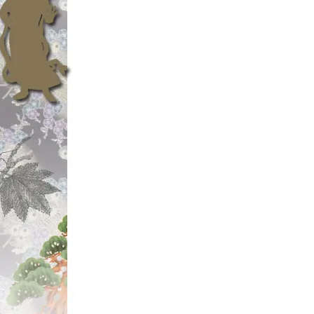
ール!!
New!! 【クレビス/
ール!!
Newリリース!! 
屋・兄ぃ。
「ブライトリバー/B
具の松屋」
☆2023年12
【◆ブライトリバ
種」
に
【ブライトリバー
【ブライトリバー
っ!!
【ブライトリバー
荷っ!!
↑「キャ～!! 