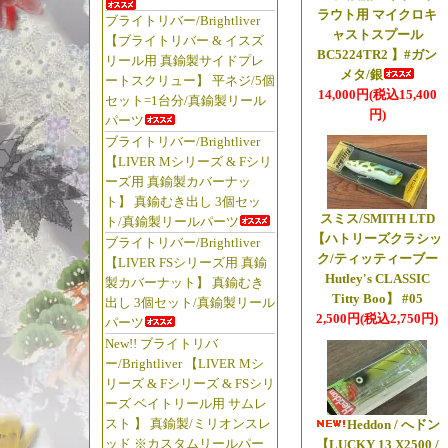
ましたっ!!
ラウト用 マイクロキ
ブライトリバー/Brightliver
↑↑「お宝発見っ!
ャストスプール
【ブライトリバー & イスズ
BC5224TR2 】#ガン
リール用 真鍮製サイドプレ
メタ/銀
ートスクリュー】 平ネジ/5個
☆2026年3月
14,000円(税込15,400
セット=1台分/真鍮製リール
【◆ブライトリバー/B
円)
パーツ
【キャトル クワトロ 
ブライトリバー/Brightliver
【LIVER Mシリーズ & Fシリ
荷っ!!
ーズ用 真鍮製カバーナッ
【ブライトリバー
ト】 真鍮むき出し 3個セッ
ましたっ!!
スミス/SMITH LTD
ト/真鍮製リールパーツ
【ハトリーズクラシッ
「ブライトリバー/
ブライトリバー/Brightliver
ク/ティッティーブー
【LIVER FSシリーズ用 真鍮
松屋!!」
Hutley's CLASSIC
製カバーナット】 真鍮むき
Titty Boo】 #05
出し 3個セット/真鍮製リール
☆2026年3月
2,500円(税込2,750円)
パーツ
New!! ブライトリバ
【◆ブライトリバー/B
ー/Brightliver 【LIVER Mシ
【アイスポット 
リーズ & Fシリーズ & FSシリ
っ!!
ーズ ベイトリール用 サムレ
【チャッカー/ラ
スト 】 真鍮製/ミリオンスレ
Heddon / へドン
ッド ※カスタムリールパー
【LUCKY 13 X2500 /