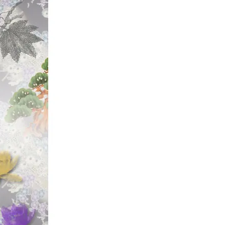
UP中っ!!
↑↑「お宝発見っ!
☆2022年7月
【◆五十鈴工業/
ール)」
に
【Isuzu BC62
【タフライトスプ
リーズ用】
「Isuzu BC620/
"五十鈴リールの
（笑）"
☆2023年6月
【Heddon/ヘド
【Original Z
帰】
新入荷っ!!