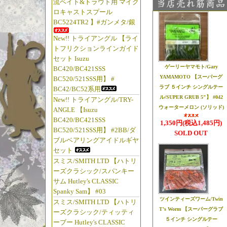
流ベイト&トラウト用 マイク
ロキャストスプール
BC5224TR2 】#ガンメタ/銀
☆2026年2月
【◆ブライトリバー/B
New!! トライアングル 【ライ
トフリクションラインガイド
【真鍮製 LIVE
セット Isuzu
成っ!!
ゲーリーヤマモト/Gary
BC420/BC421SSS
【真鍮製 ロックプ
YAMAMOTO 【スーパーグ
BC520/521SSS用】 #
ラブ ５インチ シングルテー
BC42/BC52系用
【ブライトリバー
ル/SUPER GRUB 5"】 #042
New!! トライアングル/TRY-
ましたっ!!
ウォーターメロン (ソリッド)
ANGLE 【Isuzu
ブライトリバー
BC420/BC421SSS
1,350円(税込1,485円)
BC520/521SSS用】 #2BB/ダ
SOLD OUT
ブルベアリングアイドルギヤ
☆2026年1月
セット
【◆五十鈴工業/
スミス/SMITH LTD 【ハトリ
に
ーズクラシック/スパンキー
サム Hutley's CLASSIC
【五十鈴工業 x トラ
Spanky Sam】 #03
【五十鈴工業 x トラ
ツインティーズワーム/Twin
スミス/SMITH LTD 【ハトリ
"五十鈴リールの
T's Worm 【スーパーグラブ
ーズクラシック/ティッティ
５インチ シングルテー
（笑）"
ーブー Hutley's CLASSIC