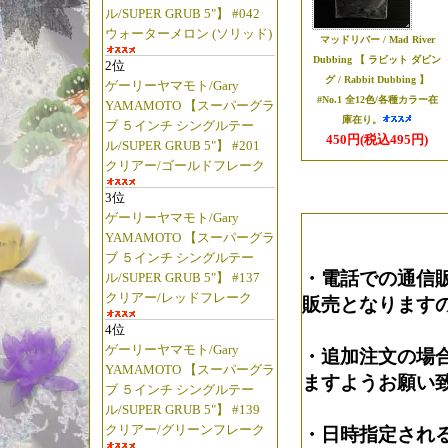
【ABU Ambass
ル/SUPER GRUB 5"】 #042
っ!!
ウォーターメロン (ソリッド)
マッドリバー / Mad River
【ABU 2501C
Dubbing 【 ラビット ダビン
2位
荷っ!!
グ / Rabbit Dubbing 】
ゲーリーヤマモト/Gary
#No.1 全12色/各種カラー在
YAMAMOTO 【スーパーグラ
【ABU 2500C
庫在り。
ブ ５インチ シングルテー
入荷っ!!
450円(税込495円)
ル/SUPER GRUB 5"】 #201
【ABU用 No5
クリアー/ゴールドフレーク
荷っ!!
3位
【ABU 1500C
ゲーリーヤマモト/Gary
っ!!
YAMAMOTO 【スーパーグラ
ブ ５インチ シングルテー
“ABUリールの
・電話での通信
ル/SUPER GRUB 5"】 #137
っ!!”
クリアー/レッドフレーク
販売となります
4位
☆2025年8月
ゲーリーヤマモト/Gary
・追加注文の場
【◆ゼログラビティー/
YAMAMOTO 【スーパーグラ
ますようお願い
ブ ５インチ シングルテー
に
ル/SUPER GRUB 5"】 #139
【グラウンドゼロ
クリアー/グリーンフレーク
・日時指定され
ましたっ!!