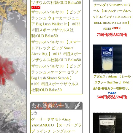
ツザウルス社製/OLD Balsa50
"五十鈴リールの
チームダイワ/DAIWA TDワ
（笑）"
ーム 【TDソルティーブルヘ
ザウルス/バルサ50 【 ビッグ
ッド 3.5インチ / T.D. SALTY
ラッシュ ウォーカー ジュニ
BULL HEAD-P 3-1/2 inch】
ア Big Lush Walker Jr 】 #033
☆2025年12
#051B
※旧スポーツザウルス社
【◆ブライトリバー/B
750円(税込825円)
製/OLD Balsa50
【ブライトリバー 
ザウルス/バルサ50 【 スマー
トアレック ビッグ Smart
【ブライトリバー
Aleck Big 】 #015 ※旧スポー
っ!!
ツザウルス社製/OLD Balsa50
【ブライトリバー
ザウルス/バルサ50 【 ビッグ
ラッシュスケーター セラフ
したっ!!
アダムス / Adams 【 シール
Big Lush Skater Seraph 】
【 BLショートハ
ズファー Seal Fur 】 #No1
#109 ※旧スポーツザウルス
ブライトリバー
全9色/各種カラー在庫在り。
社製/OLD Balsa50
540円(税込594円)
☆2025年10
【◆アベイル/Ava
1位
【ABU Ambass
ゲーリーヤマモト/Gary
YAMAMOTO 【スーパーグラ
ム!!】
再入荷っ!!
ブ ５インチ シングルテー