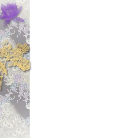
☆2022年7月
【◆ブライトリバー/B
【クレビス/Clev
様】
#シルバーフェル
【クレビス/Clev
様】
#ブラックフェル
【クレビス/Clev
ト仕様】
#ブラックフェル
「ブライトリバー/
の松屋!!」
☆2022年6月
【◆ブライトリバ