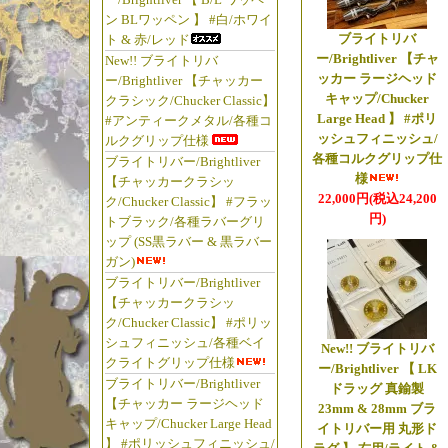
☆2026年5月
ン BLワッペン 】 #白/ホワイ
【◆ブライトリバー/B
ブライトリバ
ト & 赤/レッド
【クレビス/Clevi
ー/Brightliver 【チャ
New!! ブライトリバ
#オレンジ/ブラ
ッカー ラージヘッド
ー/Brightliver 【チャッカー
キャップ/Chucker
クラシック/Chucker Classic】
【クレビス/Clevi
Large Head 】 #ポリ
#アンティークメタル/各種コ
#オレンジ/シル
ッシュフィニッシュ/
ルクグリップ仕様
【クレビス/Clevi
各種コルクグリップ仕
ブライトリバー/Brightliver
様
#クリア(ホワイト
【チャッカークラシッ
22,000円(税込24,200
ク/Chucker Classic】 #フラッ
「ブライトリバ
円)
トブラック/各種ラバーグリ
カセあれっ!!
ップ (SS黒ラバー & 黒ラバー
ガン)
ブライトリバー/Brightliver
☆2026年5月
【チャッカークラシッ
【◆ツインティーズワ
ク/Chucker Classic】 #ポリッ
ー」
に
シュフィニッシュ/各種ベイ
New!! ブライトリバ
クライトグリップ仕様
【Twin T's 
ー/Brightliver 【 LK
ブライトリバー/Brightliver
しましたっ!!
ドラッグ 真鍮製
【チャッカー ラージヘッド
23mm & 28mm ブラ
【Twin T's 
キャップ/Chucker Large Head
イトリバー用 丸形ド
ル】
在庫更新!!
】 #ポリッシュフィニッシュ/