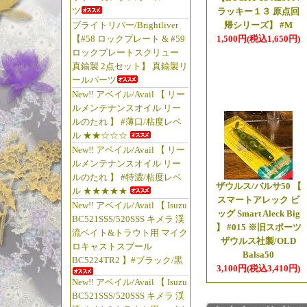
プ 再入荷っ!!
ツ
ラッキー１３ 原点回
【リバーマスター
ブライトリバー/Brightliver
帰シリーズ】 #M
再入荷っ!!
【#58 ロックプレート & #59
1,500円(税込1,650円)
ロックプレートスクリュー
「ブライトリバ
真鍮製 2点セット】 真鍮製リ
カセあれっ!!
ールパーツ
New!! アベイル/Avail 【 リー
☆2026年3月
ルメンテナンスオイル リー
ルのたれ 】 #薄口/粘度レベ
【◆OPM LURE
ル ★★☆☆☆
【OPM LURES Fl
New!! アベイル/Avail 【 リー
UPしました!!
ルメンテナンスオイル リー
ルのたれ 】 #特濃/粘度レベ
【OPM LURES Sp
ザウルス/バルサ50 【
ル ★★★★★
した!!
スマートアレック ビ
New!! アベイル/Avail 【 Isuzu
ッグ Smart Aleck Big
【OPM LURES Mi
BC521SSS/520SSS キメラ 渓
】 #015 ※旧スポーツ
しました!!
流ベイト&トラウト用 マイク
ザウルス社製/OLD
ロキャストスプール
約36年前のフィ
Balsa50
BC5224TR2 】#ブラック/黒
（笑）
3,100円(税込3,410円)
New!! アベイル/Avail 【 Isuzu
「釣り具の松屋・
BC521SSS/520SSS キメラ 渓
松屋・兄ぃ。