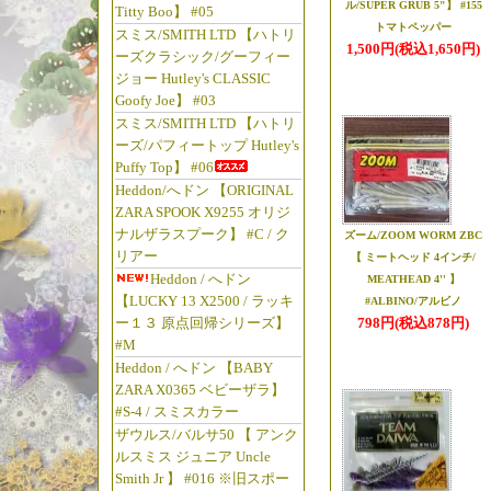
ル/SUPER GRUB 5"】 #155
Titty Boo】 #05
トマトペッパー
スミス/SMITH LTD 【ハトリ
☆2025年12
1,500円(税込1,650円)
ーズクラシック/グーフィー
【◆五十鈴工業/
ジョー Hutley's CLASSIC
Goofy Joe】 #03
に
スミス/SMITH LTD 【ハトリ
予約受付中!! 【五
ーズ/パフィートップ Hutley's
Gray
Puffy Top】 #06
予約受付中!! 【五
Heddon/へドン 【ORIGINAL
ZARA SPOOK X9255 オリジ
#Green/Gold
ナルザラスプーク】 #C / ク
ズーム/ZOOM WORM ZBC
予約受付中!! 【
リアー
【 ミートヘッド 4インチ/
ASSY】
Heddon / へドン
MEATHEAD 4'' 】
【LUCKY 13 X2500 / ラッキ
予約受付中!! 【
#ALBINO/アルビノ
ー１３ 原点回帰シリーズ】
798円(税込878円)
#BLACK
#M
予約受付中!! 【
Heddon / へドン 【BABY
ASSY】
ZARA X0365 ベビーザラ】
#S-4 / スミスカラー
予約受付中!! 【
ザウルス/バルサ50 【 アンク
#BLACK
ルスミス ジュニア Uncle
「五十鈴工業 x 
Smith Jr 】 #016 ※旧スポー