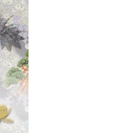
～!!」 by松屋
☆2022年9月
【◆トライアング
【五十鈴工業 Isuz
・ドラグクリッカー
【タフライトスプ
ズ用】
#オレンジゴールド
たっ!!
【タフライトスプ
ズ用】
#オレンジゴールド
たっ!!
【五十鈴工業 Isuzu
・2BB/ダブルベ
【五十鈴工業 Isuzu
・2BB/ダブルベ