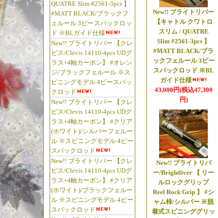
QUATRE Slim #2561-3pcs 】
#マットクロム/山リ
New!! ブライトリバー
#MATT BLACK/ブラックフ
たっ!!
【キャトル クワトロ
ェルール 3ピースパックロッ
まずは限定1台。 【
スリム / QUATRE
ド ※BLガイド仕様
Slim #2561-3pcs 】
New!! ブライトリバー 【クレ
品】
#MATT BLACK/ブラ
ビス/Clevis 14110-4pcs UDグ
#マットクロム/山リ
ックフェルール 3ピー
ラス+4軸カーボン】 #オレン
たっ!!
スパックロッド ※BL
ジ/ブラックフェルール ※ス
ガイド仕様
アベイルのカス
ピニングモデル 4ピースパッ
43,000円(税込47,300
クロッド
あれっ!!
円)
New!! ブライトリバー 【クレ
ビス/Clevis 14110-4pcs UDグ
☆2026年6月
ラス+4軸カーボン】 #クリア
(ホワイト)/シルバーフェルー
【◆アベイル/Ava
ル ※スピニングモデル 4ピー
【Avail 250
スパックロッド
ト 】
New!! ブライトリバー 【クレ
New!! ブライトリバ
#左ハンドル/レフ
ビス/Clevis 14110-4pcs UDグ
ー/Brightliver 【 リー
ラス+4軸カーボン】 #クリア
っ!!
ルロックグリップ
(ホワイト)/ブラックフェルー
Reel Rock Grip 】 #シ
【Avail 250
ル ※スピニングモデル 4ピー
ャム柿/シルバー ※脱
ト 】
スパックロッド
着式スピニンググリッ