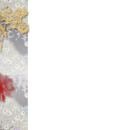
入荷っ!!
【MAGNUM T
っ!!
一応、公式ヘドン
☆2024年7月
【◆五十鈴工業/
に
㊙ 【Isuzu BC
「※松屋・兄ぃ。C
け完成っ!!
New!! 【Isuz
荷っ!!
(※松屋・兄ぃ。C
"五十鈴リールの
（笑）"