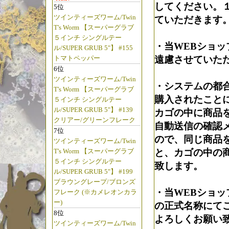
してください。
5位
「ゼログラビティ
ツインティーズワーム/Twin
ていただきます
屋!!」
T's Worm 【スーパーグラブ
５インチ シングルテー
・当WEBショ
ル/SUPER GRUB 5"】 #155
☆2025年8月
トマトペッパー
遠慮させていた
【◆ブライトリバー/B
6位
【リールロックグリッ
ツインティーズワーム/Twin
・システムの都
T's Worm 【スーパーグラブ
【リールロックグリッ
購入されたこと
５インチ シングルテー
【リバーマスター
ル/SUPER GRUB 5"】 #139
カゴの中に商品
ップ 再入荷っ!!
クリアー/グリーンフレーク
自動送信の確認
7位
【リバーマスター
ので、同じ商品
ツインティーズワーム/Twin
再入荷っ!!
T's Worm 【スーパーグラブ
と、カゴの中の
「ブライトリバ
５インチ シングルテー
致します。
カセあれっ!!
ル/SUPER GRUB 5"】 #199
ブラウングレープ/ブロンズ
・当WEBショ
フレーク (※カメレオンカラ
☆2025年6月
ー)
の正式名称にて
【◆ブライトリバー/B
8位
よろしくお願い
ツインティーズワーム/Twin
【 UFO・BB 2