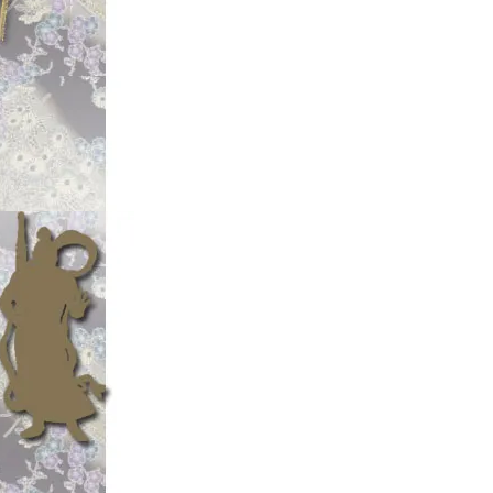
GRUB】
商品UPっ
【廃盤カラー多数有
5"】
商品UPっ!!
【廃盤カラー&絶
庫更新っ!!
↑ゲーリーワーム
次第終了っ!!↑
「釣り具の松屋・
兄ぃ。
☆2023年7月
【フライフック/Fl
【廃盤!! TEM
UP中っ!!
【PARTRIDG
っ!!
【廃盤! SEAL