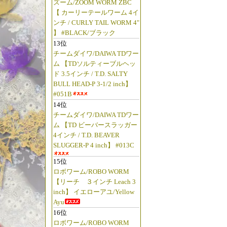
ズーム/ZOOM WORM ZBC
【Clevis 15
【 カーリーテールワーム 4イ
荷っ!!
ンチ / CURLY TAIL WORM 4"
「ブライトリバー/
】 #BLACK/ブラック
13位
松屋!!」
チームダイワ/DAIWA TDワー
ム 【TDソルティーブルヘッ
☆2025年5月
ド 3.5インチ / T.D. SALTY
BULL HEAD-P 3-1/2 inch】
【◆ブライトリバー/B
#051B
【アイスポット/E
14位
っ!!
チームダイワ/DAIWA TDワー
【リバーマスター
ム 【TD ビーバースラッガー
4インチ / T.D. BEAVER
したっ!!
SLUGGER-P 4 inch】 #013C
【チャッカー/ラ
15位
ましたっ!!
ロボワーム/ROBO WORM
【チャッカークラ
【リーチ ３インチ Leach 3
荷っ!!
inch】 イエローアユ/Yellow
Ayu
「ブライトリバ
16位
たっ!!
ロボワーム/ROBO WORM