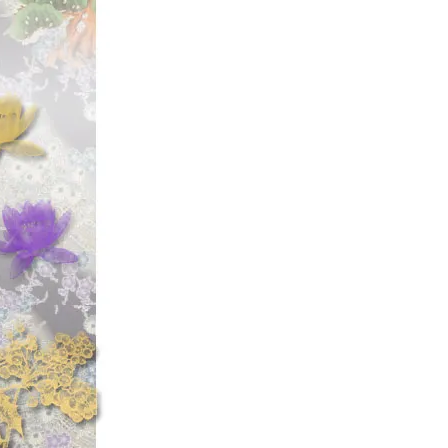
【廃盤ワーム!! カ
ましたっ!!
【トリックワーム/T
【ブラッシュホッグ
っ!!
【スーパーホッグ 4
【ファットアルバー
UPしましたっ!!
↑ZOOM WOR
っ!!↑
「釣り具の松屋・
兄ぃ。
☆2023年10
【◆ゲーリーヤマモ
ー」
に
【廃盤カラー多数有