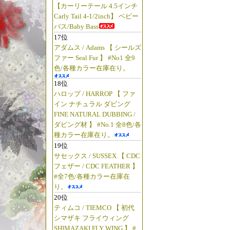
ブライトリバー
【カーリーテール 4.5インチ
あれぇ～!!
Carly Tail 4-1/2inch】 ベビー
バス/Baby Bass
17位
☆2025年5月
アダムス / Adams 【 シールズ
【◆五十鈴工業/
ファー Seal Fur 】 #No1 全9
色/各種カラー在庫在り。
に
予約OK!! 【ト
18位
ハロップ / HARROP 【 ファ
「TRY-ANGLE
イン ナチュラル ダビング
予約OK!! 【ト
FINE NATURAL DUBBING /
「TRY-ANGLE
ダビング材 】 #No.1 全8色/各
種カラー在庫在り。
予約OK!! 早い
19位
"五十鈴リールの
サセックス / SUSSEX 【 CDC
（笑）"
フェザー / CDC FEATHER 】
#全7色/各種カラー在庫在
り。
☆2025年2月
20位
【◆スミス/ハトリーズ
ティムコ / TIEMCO 【 初代
テゴリー」
に
シマザキ フライウィング
SHIMAZAKI FLY WING 】 #