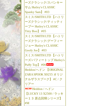
ーズクラシック/スパンキー
サム Hutley's CLASSIC
Spanky Sam】 #03
スミス/SMITH LTD 【ハトリ
ーズクラシック/ティッティ
ーブー Hutley's CLASSIC
Titty Boo】 #05
スミス/SMITH LTD 【ハトリ
ーズクラシック/グーフィー
ジョー Hutley's CLASSIC
Goofy Joe】 #03
スミス/SMITH LTD 【ハトリ
ーズ/パフィートップ Hutley's
Puffy Top】 #06
Heddon/へドン 【ORIGINAL
ZARA SPOOK X9255 オリジ
ナルザラスプーク】 #C / ク
リアー
Heddon / へドン
【LUCKY 13 X2500 / ラッキ
ー１３ 原点回帰シリーズ】
#M