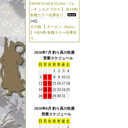
FRENCH SILK FLOSS / フレ
ンチ シルクフロス 】 全18色/
各種カラー在庫在り。
24位
その他 【 ダーロン / Darlon
】 #全9色/各種カラー在庫在
り。
2026年7月 釣り具の松屋
営業スケジュール
日
月
火
水
木
金
土
1
2
3
4
5
6
7
8
9
10
11
12
13
14
15
16
17
18
19
20
21
22
23
24
25
26
27
28
29
30
31
2026年8月 釣り具の松屋
営業スケジュール
日
月
火
水
木
金
土
1