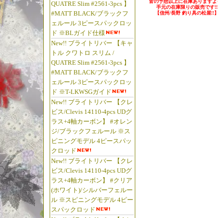
皆の予想以上に在庫ありますよっ
QUATRE Slim #2561-3pcs 】
手元の在庫限りの販売です!!
#MATT BLACK/ブラックフ
【信州/長野 釣り具の松屋!!
ェルール 3ピースパックロッ
ド ※BLガイド仕様
New!! ブライトリバー 【キャ
トル クワトロ スリム /
QUATRE Slim #2561-3pcs 】
#MATT BLACK/ブラックフ
ェルール 3ピースパックロッ
ド ※T-LKWSGガイド
New!! ブライトリバー 【クレ
ビス/Clevis 14110-4pcs UDグ
ラス+4軸カーボン】 #オレン
ジ/ブラックフェルール ※ス
ピニングモデル 4ピースパッ
クロッド
New!! ブライトリバー 【クレ
ビス/Clevis 14110-4pcs UDグ
ラス+4軸カーボン】 #クリア
(ホワイト)/シルバーフェルー
ル ※スピニングモデル 4ピー
スパックロッド