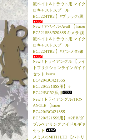
流ベイト&トラウト用 マイク
ロキャストスプール
BC5224TR2 】#ブラック/黒
New!! アベイル/Avail 【 Isuzu
BC521SSS/520SSS キメラ 渓
流ベイト&トラウト用 マイク
ロキャストスプール
BC5224TR2 】#ガンメタ/銀
New!! トライアングル 【ライ
トフリクションラインガイド
セット Isuzu
BC420/BC421SSS
BC520/521SSS用】 #
BC42/BC52系用
New!! トライアングル/TRY-
ANGLE 【Isuzu
BC420/BC421SSS
BC520/521SSS用】 #2BB/ダ
ブルベアリングアイドルギヤ
セット
スミス/SMITH LTD 【ハトリ