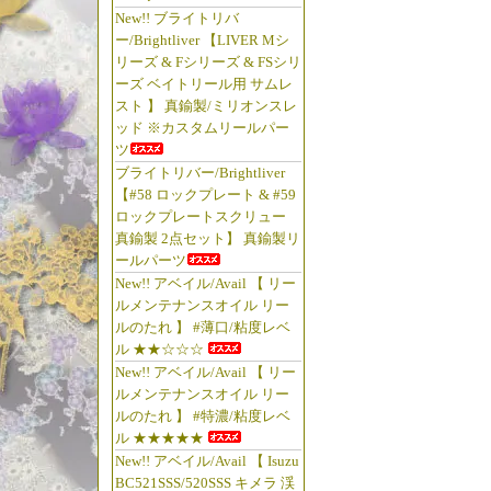
New!! ブライトリバ
ー/Brightliver 【LIVER Mシ
リーズ & Fシリーズ & FSシリ
ーズ ベイトリール用 サムレ
スト 】 真鍮製/ミリオンスレ
ッド ※カスタムリールパー
ツ
ブライトリバー/Brightliver
【#58 ロックプレート & #59
ロックプレートスクリュー
真鍮製 2点セット】 真鍮製リ
ールパーツ
New!! アベイル/Avail 【 リー
ルメンテナンスオイル リー
ルのたれ 】 #薄口/粘度レベ
ル ★★☆☆☆
New!! アベイル/Avail 【 リー
ルメンテナンスオイル リー
ルのたれ 】 #特濃/粘度レベ
ル ★★★★★
New!! アベイル/Avail 【 Isuzu
BC521SSS/520SSS キメラ 渓