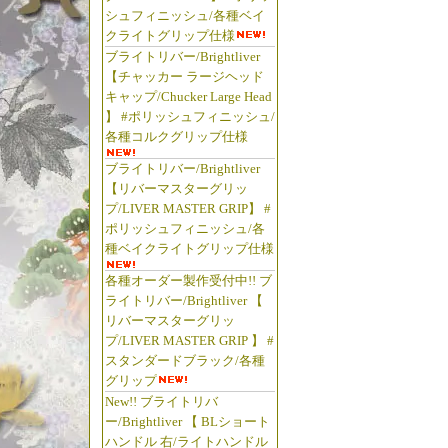
シュフィニッシュ/各種ベイ
クライトグリップ仕様
ブライトリバー/Brightliver
【チャッカー ラージヘッド
キャップ/Chucker Large Head
】 #ポリッシュフィニッシュ/
各種コルクグリップ仕様
ブライトリバー/Brightliver
【リバーマスターグリッ
プ/LIVER MASTER GRIP】 #
ポリッシュフィニッシュ/各
種ベイクライトグリップ仕様
各種オーダー製作受付中!! ブ
ライトリバー/Brightliver 【
リバーマスターグリッ
プ/LIVER MASTER GRIP 】 #
スタンダードブラック/各種
グリップ
New!! ブライトリバ
ー/Brightliver 【 BLショート
ハンドル 右/ライトハンドル