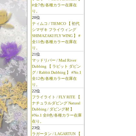
#全7色/各種カラー在庫在
り。
20位
ティムコ / TIEMCO 【 初代
シマザキ フライウィング
SHIMAZAKI FLY WING 】 #
全11色/各種カラー在庫在
り。
21位
マッドリバー / Mad River
Dubbing 【 ラビット ダビン
グ / Rabbit Dubbing 】 #No.1
全12色/各種カラー在庫在
り。
22位
フライライト / FLY RITE 【
ナチュラルダビング Natural
Dubbing / ダビング材 】
#No.1 全8色/各種カラー在庫
在り。
23位
ラガータン / LAGARTUN 【