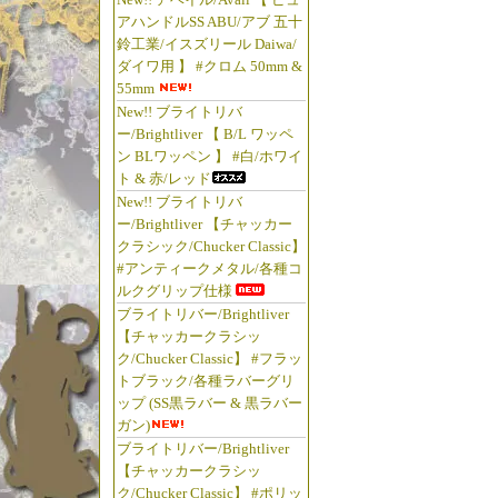
アハンドルSS ABU/アブ 五十
鈴工業/イスズリール Daiwa/
ダイワ用 】 #クロム 50mm &
55mm
New!! ブライトリバ
ー/Brightliver 【 B/L ワッペ
ン BLワッペン 】 #白/ホワイ
ト & 赤/レッド
New!! ブライトリバ
ー/Brightliver 【チャッカー
クラシック/Chucker Classic】
#アンティークメタル/各種コ
ルクグリップ仕様
ブライトリバー/Brightliver
【チャッカークラシッ
ク/Chucker Classic】 #フラッ
トブラック/各種ラバーグリ
ップ (SS黒ラバー & 黒ラバー
ガン)
ブライトリバー/Brightliver
【チャッカークラシッ
ク/Chucker Classic】 #ポリッ