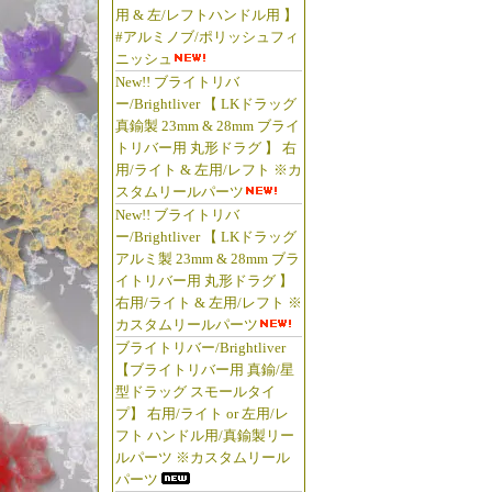
用 & 左/レフトハンドル用 】
#アルミノブ/ポリッシュフィ
ニッシュ
New!! ブライトリバ
ー/Brightliver 【 LKドラッグ
真鍮製 23mm & 28mm ブライ
トリバー用 丸形ドラグ 】 右
用/ライト & 左用/レフト ※カ
スタムリールパーツ
New!! ブライトリバ
ー/Brightliver 【 LKドラッグ
アルミ製 23mm & 28mm ブラ
イトリバー用 丸形ドラグ 】
右用/ライト & 左用/レフト ※
カスタムリールパーツ
ブライトリバー/Brightliver
【ブライトリバー用 真鍮/星
型ドラッグ スモールタイ
プ】 右用/ライト or 左用/レ
フト ハンドル用/真鍮製リー
ルパーツ ※カスタムリール
パーツ