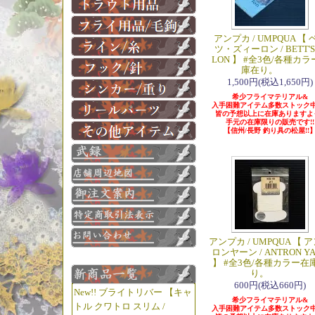
アンプカ / UMPQUA 【 
ツ・ズィーロン / BETT'S 
LON 】 #全3色/各種カラ
庫在り。
1,500円(税込1,650円)
希少フライマテリアル&
入手困難アイテム多数ストック中
皆の予想以上に在庫ありますよっ
手元の在庫限りの販売です!!
【信州/長野 釣り具の松屋!!
アンプカ / UMPQUA 【 
ロンヤーン / ANTRON Y
】 #全3色/各種カラー在
り。
600円(税込660円)
New!! ブライトリバー 【キャ
希少フライマテリアル&
トル クワトロ スリム /
入手困難アイテム多数ストック中