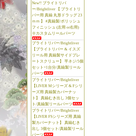
New!! ブライトリバ
ー/Brightliver 【 ブライトリ
バー用 真鍮 丸形ドラッグ 23
ｍｍ 】 #真鍮製/ポリッシュ
フィニッシュ (左用 or右用)
※カスタムリールパーツ
ブライトリバー/Brightliver
【ブライトリバー & イスズ
リール用 真鍮製サイドプレ
ートスクリュー】 平ネジ/5個
セット=1台分/真鍮製リール
パーツ
ブライトリバー/Brightliver
【LIVER Mシリーズ & Fシリ
ーズ用 真鍮製カバーナッ
ト】 真鍮むき出し 3個セッ
ト/真鍮製リールパーツ
ブライトリバー/Brightliver
【LIVER FSシリーズ用 真鍮
製カバーナット】 真鍮むき
出し 3個セット/真鍮製リール
パーツ