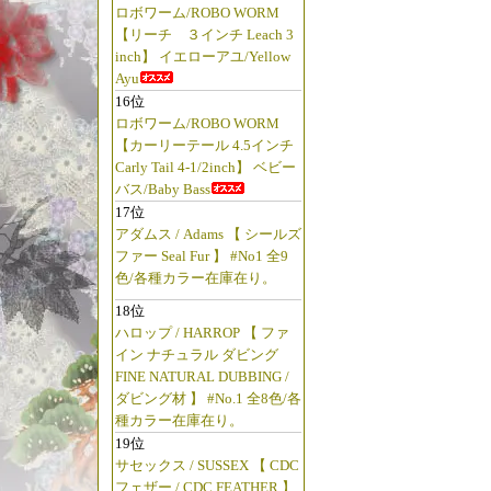
ロボワーム/ROBO WORM
【リーチ ３インチ Leach 3
inch】 イエローアユ/Yellow
Ayu
16位
ロボワーム/ROBO WORM
【カーリーテール 4.5インチ
Carly Tail 4-1/2inch】 ベビー
バス/Baby Bass
17位
アダムス / Adams 【 シールズ
ファー Seal Fur 】 #No1 全9
色/各種カラー在庫在り。
18位
ハロップ / HARROP 【 ファ
イン ナチュラル ダビング
FINE NATURAL DUBBING /
ダビング材 】 #No.1 全8色/各
種カラー在庫在り。
19位
サセックス / SUSSEX 【 CDC
フェザー / CDC FEATHER 】