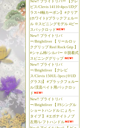
New!! ブライトリバー 【クレ
ビス/Clevis 14110-4pcs UDグ
ラス+4軸カーボン】 #クリア
(ホワイト)/ブラックフェルー
ル ※スピニングモデル 4ピー
スパックロッド
New!! ブライトリバ
ー/Brightliver 【 リールロッ
クグリップ Reel Rock Grip 】
#シャム柿/シルバー ※脱着式
スピニンググリップ
New!! ブライトリバ
ー/Brightliver 【クレビ
ス/Clevis 150UL-3pcs (※UD
グラス)】 #ブラックフェルー
ル/渓流ベイト用パックロッ
ド
New!! ブライトリバ
ー/Brightliver 【 FSシングル
ショートハンドル にょろ～
タイプ 】 #エボナイトノブ
左用/レフトハンドル
New!! アベイル/Avail 【 ピュ