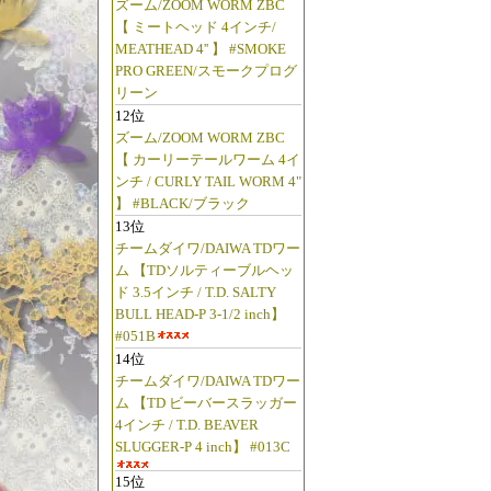
ズーム/ZOOM WORM ZBC
【 ミートヘッド 4インチ/
MEATHEAD 4'' 】 #SMOKE
PRO GREEN/スモークプログ
リーン
12位
ズーム/ZOOM WORM ZBC
【 カーリーテールワーム 4イ
ンチ / CURLY TAIL WORM 4"
】 #BLACK/ブラック
13位
チームダイワ/DAIWA TDワー
ム 【TDソルティーブルヘッ
ド 3.5インチ / T.D. SALTY
BULL HEAD-P 3-1/2 inch】
#051B
14位
チームダイワ/DAIWA TDワー
ム 【TD ビーバースラッガー
4インチ / T.D. BEAVER
SLUGGER-P 4 inch】 #013C
15位