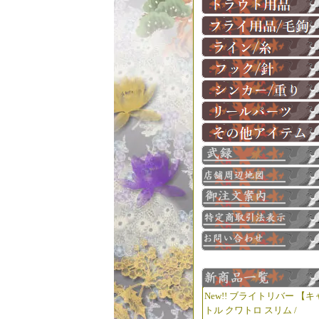
New!! ブライトリバー 【キ
トル クワトロ スリム /