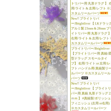
トリバー用 丸形ドラグ 】 
用/ライト & 左用/レフト ※
スタムリールパーツ
New!! ブライトリバ
ー/Brightliver 【 LKドラッ
アルミ製 23mm & 28mm ブ
イトリバー用 丸形ドラグ 
右用/ライト & 左用/レフト 
カスタムリールパーツ
ブライトリバー/Brightliver
【ブライトリバー用 真鍮/
型ドラッグ スモールタイ
プ】 右用/ライト or 左用/レ
フト ハンドル用/真鍮製リ
ルパーツ ※カスタムリール
パーツ
New!! ブライトリバ
ー/Brightliver 【 ブライトリ
バー用 真鍮 丸形ドラッグ 2
ｍｍ 】 #真鍮製/ポリッシュ
フィニッシュ (左用 or右用)
※カスタムリールパーツ