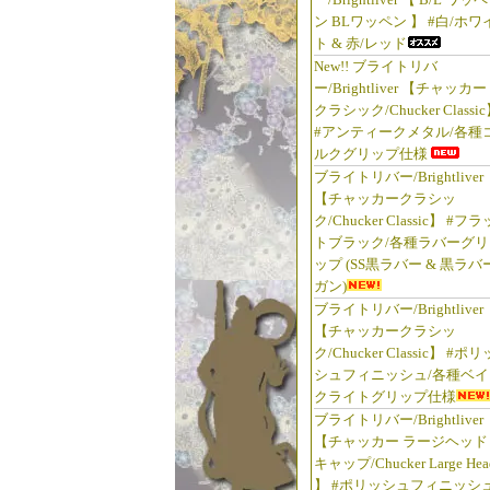
ン BLワッペン 】 #白/ホワ
ト & 赤/レッド
New!! ブライトリバ
ー/Brightliver 【チャッカー
クラシック/Chucker Classi
#アンティークメタル/各種
ルクグリップ仕様
ブライトリバー/Brightliver
【チャッカークラシッ
ク/Chucker Classic】 #フラ
トブラック/各種ラバーグリ
ップ (SS黒ラバー & 黒ラバ
ガン)
ブライトリバー/Brightliver
【チャッカークラシッ
ク/Chucker Classic】 #ポリ
シュフィニッシュ/各種ベイ
クライトグリップ仕様
ブライトリバー/Brightliver
【チャッカー ラージヘッド
キャップ/Chucker Large Hea
】 #ポリッシュフィニッシュ