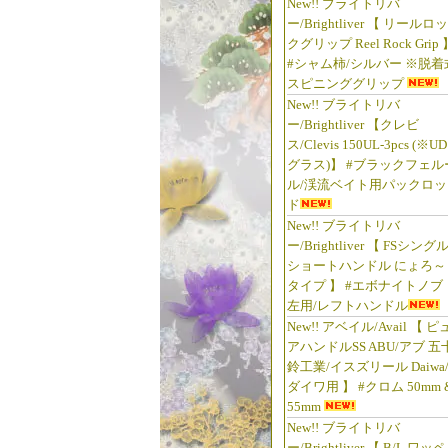
New!! ブライトリバ
ー/Brightliver 【 リールロッ
クグリップ Reel Rock Grip 
#シャム柿/シルバー ※脱着
スピニンググリップ
New!! ブライトリバ
ー/Brightliver 【クレビ
ス/Clevis 150UL-3pcs (※UD
グラス)】 #ブラックフェル
ル/渓流ベイト用パックロッ
ド
New!! ブライトリバ
ー/Brightliver 【 FSシング
ショートハンドル にょろ～
タイプ 】 #エボナイトノブ
左用/レフトハンドル
New!! アベイル/Avail 【 ピ
アハンドルSS ABU/アブ 五
鈴工業/イスズリール Daiwa
ダイワ用 】 #クロム 50mm 
55mm
New!! ブライトリバ
ー/Brightliver 【 B/L ワッペ