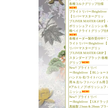
各種コルクグリップ仕様
ブライトリバー/Brightliver
【リバーマスターグリッ
プ/LIVER MASTER GRIP】 
ポリッシュフィニッシュ/各
種ベイクライトグリップ仕
各種オーダー製作受付中!! 
ライトリバー/Brightliver 【
リバーマスターグリッ
プ/LIVER MASTER GRIP 】
スタンダードブラック/各種
グリップ
New!! ブライトリバ
ー/Brightliver 【 BLショー
ハンドル 右/ライトハンド
用 & 左/レフトハンドル用 
#アルミノブ/ポリッシュフ
ニッシュ
New!! ブライトリバ
ー/Brightliver 【 LKドラッ
真鍮製 23mm & 28mm ブラ