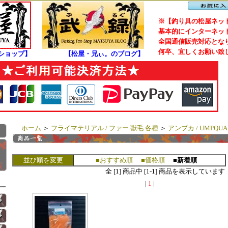
※【釣り具の松屋ネット
基本的にインターネット
全国通信販売対応となり
何卒、宜しくお願い致
ショップ】
【松屋・兄ぃ。のブログ】
ホーム
＞
フライマテリアル / ファー 獣毛 各種
＞
アンプカ / UMPQUA
並び順を変更
■おすすめ順
■価格順
■新着順
全 [1] 商品中 [1-1] 商品を表示しています
|
1
|