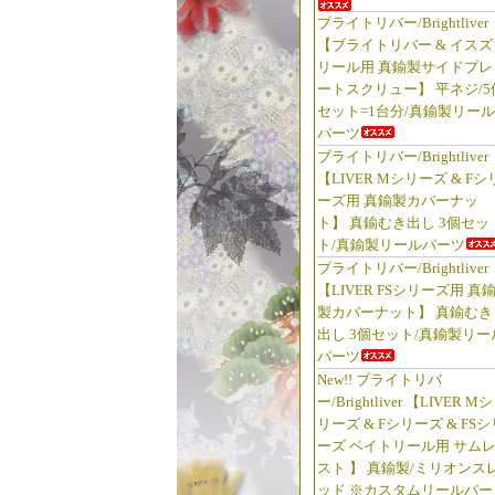
ブライトリバー/Brightliver
【ブライトリバー & イスズ
リール用 真鍮製サイドプレ
ートスクリュー】 平ネジ/5
セット=1台分/真鍮製リール
パーツ
ブライトリバー/Brightliver
【LIVER Mシリーズ & Fシ
ーズ用 真鍮製カバーナッ
ト】 真鍮むき出し 3個セッ
ト/真鍮製リールパーツ
ブライトリバー/Brightliver
【LIVER FSシリーズ用 真
製カバーナット】 真鍮むき
出し 3個セット/真鍮製リー
パーツ
New!! ブライトリバ
ー/Brightliver 【LIVER Mシ
リーズ & Fシリーズ & FSシ
ーズ ベイトリール用 サム
スト 】 真鍮製/ミリオンス
ッド ※カスタムリールパー