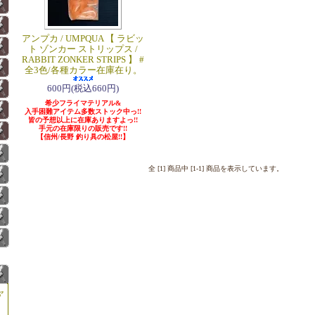
アンプカ / UMPQUA 【 ラビッ
ト ゾンカー ストリップス /
RABBIT ZONKER STRIPS 】 #
全3色/各種カラー在庫在り。
600円(税込660円)
希少フライマテリアル&
入手困難アイテム多数ストック中っ!!
皆の予想以上に在庫ありますよっ!!
手元の在庫限りの販売です!!
【信州/長野 釣り具の松屋!!】
全 [1] 商品中 [1-1] 商品を表示しています。
ャ