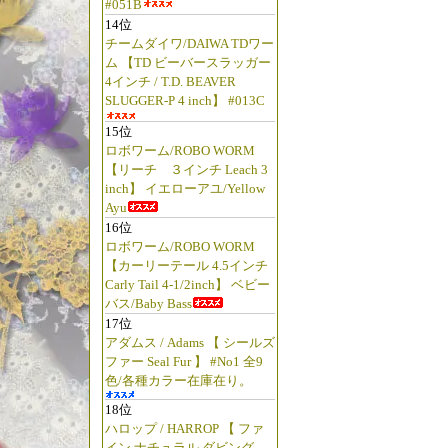
#051B
14位
チームダイワ/DAIWA TDワー
ム 【TD ビーバースラッガー
4インチ / T.D. BEAVER
SLUGGER-P 4 inch】 #013C
15位
ロボワーム/ROBO WORM
【リーチ ３インチ Leach 3
inch】 イエローアユ/Yellow
Ayu
16位
ロボワーム/ROBO WORM
【カーリーテール 4.5インチ
Carly Tail 4-1/2inch】 ベビー
バス/Baby Bass
17位
アダムス / Adams 【 シールズ
ファー Seal Fur 】 #No1 全9
色/各種カラー在庫在り。
18位
ハロップ / HARROP 【 ファ
イン ナチュラル ダビング