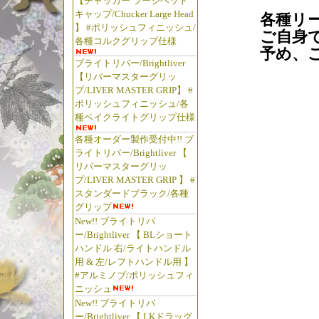
【チャッカー ラージヘッド
キャップ/Chucker Large Head
各種リ
】 #ポリッシュフィニッシュ/
ご自身
各種コルクグリップ仕様
予め、
ブライトリバー/Brightliver
【リバーマスターグリッ
プ/LIVER MASTER GRIP】 #
ポリッシュフィニッシュ/各
種ベイクライトグリップ仕様
各種オーダー製作受付中!! ブ
ライトリバー/Brightliver 【
ブライト
リバーマスターグリッ
リップ 
プ/LIVER MASTER GRIP 】 #
ス 渓流
スタンダードブラック/各種
マツモト
グリップ
New!! ブライトリバ
グ フェ
ー/Brightliver 【 BLショート
バーマ
ハンドル 右/ライトハンドル
ップ キ
用 & 左/レフトハンドル用 】
プ リー
#アルミノブ/ポリッシュフィ
ニッシュ
トフィッ
New!! ブライトリバ
ッシン
ー/Brightliver 【 LKドラッグ