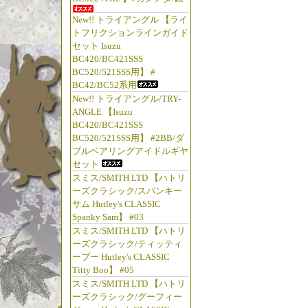
New!! トライアングル 【ライ
トフリクションラインガイド
セット Isuzu
BC420/BC421SSS
BC520/521SSS用】 #
BC42/BC52系用
New!! トライアングル/TRY-
ANGLE 【Isuzu
BC420/BC421SSS
BC520/521SSS用】 #2BB/ダ
ブルベアリングアイドルギヤ
セット
スミス/SMITH LTD 【ハトリ
ーズクラシック/スパンキー
サム Hutley's CLASSIC
Spanky Sam】 #03
スミス/SMITH LTD 【ハトリ
ーズクラシック/ティッティ
ーブー Hutley's CLASSIC
Titty Boo】 #05
スミス/SMITH LTD 【ハトリ
ーズクラシック/グーフィー