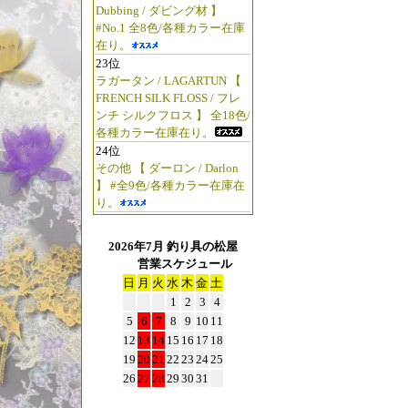
Dubbing / ダビング材 】
#No.1 全8色/各種カラー在庫
在り。
23位
ラガータン / LAGARTUN 【
FRENCH SILK FLOSS / フレ
ンチ シルクフロス 】 全18色/
各種カラー在庫在り。
24位
その他 【 ダーロン / Darlon
】 #全9色/各種カラー在庫在
り。
2026年7月 釣り具の松屋
営業スケジュール
日
月
火
水
木
金
土
1
2
3
4
5
6
7
8
9
10
11
12
13
14
15
16
17
18
19
20
21
22
23
24
25
26
27
28
29
30
31