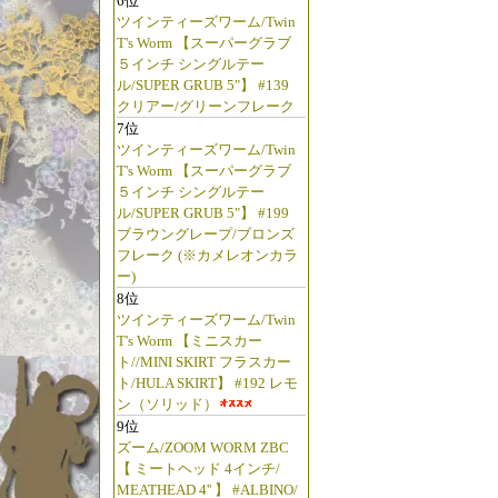
6位
ツインティーズワーム/Twin
T's Worm 【スーパーグラブ
５インチ シングルテー
ル/SUPER GRUB 5"】 #139
クリアー/グリーンフレーク
7位
ツインティーズワーム/Twin
T's Worm 【スーパーグラブ
５インチ シングルテー
ル/SUPER GRUB 5"】 #199
ブラウングレープ/ブロンズ
フレーク (※カメレオンカラ
ー)
8位
ツインティーズワーム/Twin
T's Worm 【ミニスカー
ト//MINI SKIRT フラスカー
ト/HULA SKIRT】 #192 レモ
ン（ソリッド）
9位
ズーム/ZOOM WORM ZBC
【 ミートヘッド 4インチ/
MEATHEAD 4'' 】 #ALBINO/