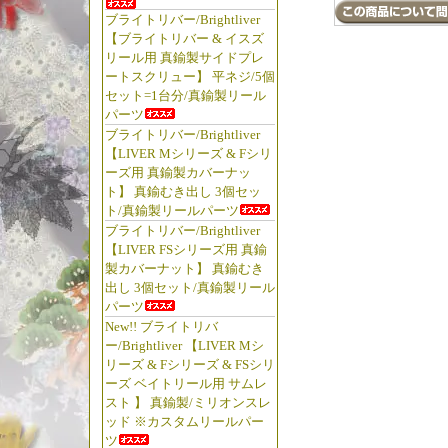
ブライトリバー/Brightliver
【ブライトリバー & イスズ
リール用 真鍮製サイドプレ
ートスクリュー】 平ネジ/5個
セット=1台分/真鍮製リール
パーツ
ブライトリバー/Brightliver
【LIVER Mシリーズ & Fシリ
ーズ用 真鍮製カバーナッ
ト】 真鍮むき出し 3個セッ
ト/真鍮製リールパーツ
ブライトリバー/Brightliver
【LIVER FSシリーズ用 真鍮
製カバーナット】 真鍮むき
出し 3個セット/真鍮製リール
パーツ
New!! ブライトリバ
ー/Brightliver 【LIVER Mシ
リーズ & Fシリーズ & FSシリ
ーズ ベイトリール用 サムレ
スト 】 真鍮製/ミリオンスレ
ッド ※カスタムリールパー
ツ