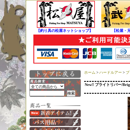
【釣り具の松屋ネットショップ】
【松屋・
ホーム
>
ハードルアー
>
ブ
New!! ブライトリバー/Br