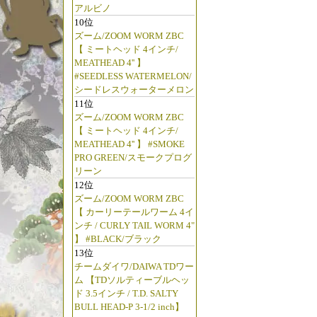
アルビノ
10位
ズーム/ZOOM WORM ZBC
【 ミートヘッド 4インチ/
MEATHEAD 4'' 】
#SEEDLESS WATERMELON/
シードレスウォーターメロン
11位
ズーム/ZOOM WORM ZBC
【 ミートヘッド 4インチ/
MEATHEAD 4'' 】 #SMOKE
PRO GREEN/スモークプログ
リーン
12位
ズーム/ZOOM WORM ZBC
【 カーリーテールワーム 4イ
ンチ / CURLY TAIL WORM 4"
】 #BLACK/ブラック
13位
チームダイワ/DAIWA TDワー
ム 【TDソルティーブルヘッ
ド 3.5インチ / T.D. SALTY
BULL HEAD-P 3-1/2 inch】