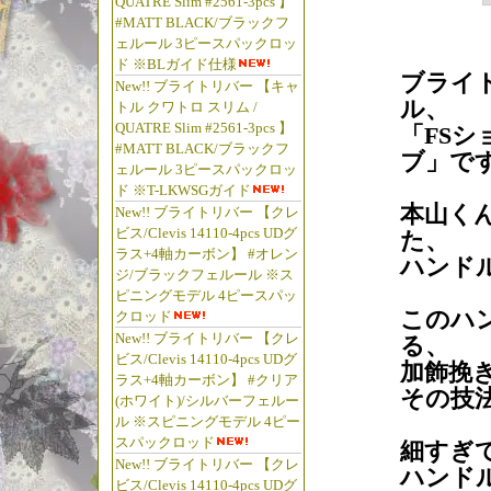
QUATRE Slim #2561-3pcs 】
#MATT BLACK/ブラックフ
ェルール 3ピースパックロッ
ド ※BLガイド仕様
ブライ
New!! ブライトリバー 【キャ
ル、
トル クワトロ スリム /
QUATRE Slim #2561-3pcs 】
「FS
#MATT BLACK/ブラックフ
ブ」で
ェルール 3ピースパックロッ
ド ※T-LKWSGガイド
本山く
New!! ブライトリバー 【クレ
ビス/Clevis 14110-4pcs UDグ
た、
ラス+4軸カーボン】 #オレン
ハンド
ジ/ブラックフェルール ※ス
ピニングモデル 4ピースパッ
このハ
クロッド
New!! ブライトリバー 【クレ
る、
ビス/Clevis 14110-4pcs UDグ
加飾挽
ラス+4軸カーボン】 #クリア
その技
(ホワイト)/シルバーフェルー
ル ※スピニングモデル 4ピー
スパックロッド
細すぎ
New!! ブライトリバー 【クレ
ハンド
ビス/Clevis 14110-4pcs UDグ