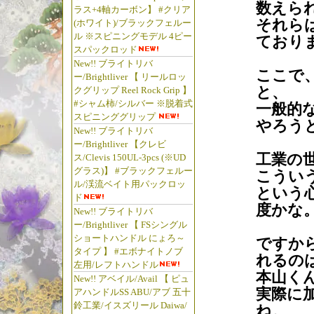
数えら
ラス+4軸カーボン】 #クリア
それら
(ホワイト)/ブラックフェルー
ル ※スピニングモデル 4ピー
ており
スパックロッド
New!! ブライトリバ
ここで
ー/Brightliver 【 リールロッ
と、
クグリップ Reel Rock Grip 】
#シャム柿/シルバー ※脱着式
一般的
スピニンググリップ
やろう
New!! ブライトリバ
ー/Brightliver 【クレビ
工業の
ス/Clevis 150UL-3pcs (※UD
グラス)】 #ブラックフェルー
こうい
ル/渓流ベイト用パックロッ
という
ド
度かな
New!! ブライトリバ
ー/Brightliver 【 FSシングル
ショートハンドル にょろ～
ですか
タイプ 】 #エボナイトノブ
れるの
左用/レフトハンドル
本山く
New!! アベイル/Avail 【 ピュ
実際に
アハンドルSS ABU/アブ 五十
鈴工業/イスズリール Daiwa/
ね。