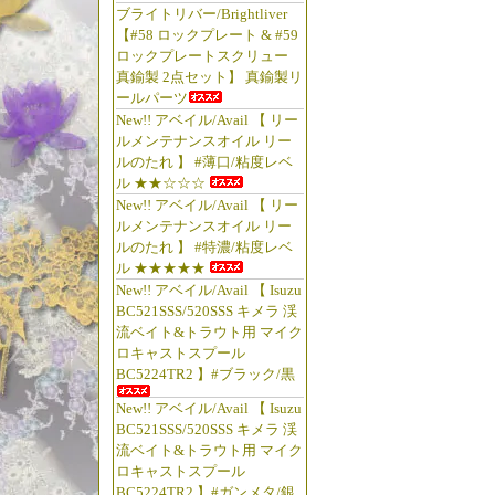
ブライトリバー/Brightliver
【#58 ロックプレート & #59
ロックプレートスクリュー
真鍮製 2点セット】 真鍮製リ
ールパーツ
New!! アベイル/Avail 【 リー
ルメンテナンスオイル リー
ルのたれ 】 #薄口/粘度レベ
ル ★★☆☆☆
New!! アベイル/Avail 【 リー
ルメンテナンスオイル リー
ルのたれ 】 #特濃/粘度レベ
ル ★★★★★
New!! アベイル/Avail 【 Isuzu
BC521SSS/520SSS キメラ 渓
流ベイト&トラウト用 マイク
ロキャストスプール
BC5224TR2 】#ブラック/黒
New!! アベイル/Avail 【 Isuzu
BC521SSS/520SSS キメラ 渓
流ベイト&トラウト用 マイク
ロキャストスプール
BC5224TR2 】#ガンメタ/銀