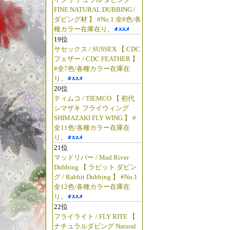
FINE NATURAL DUBBING /
ダビング材 】 #No.1 全8色/各
種カラー在庫在り。
19位
サセックス / SUSSEX 【 CDC
フェザー / CDC FEATHER 】
#全7色/各種カラー在庫在
り。
20位
ティムコ / TIEMCO 【 初代
シマザキ フライウィング
SHIMAZAKI FLY WING 】 #
全11色/各種カラー在庫在
り。
21位
マッドリバー / Mad River
Dubbing 【 ラビット ダビン
グ / Rabbit Dubbing 】 #No.1
全12色/各種カラー在庫在
り。
22位
フライライト / FLY RITE 【
ナチュラルダビング Natural