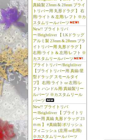
ター 
真鍮製 23mm & 28mm ブライ
ング 
トリバー用 丸形ドラグ 】 右
用/ライト & 左用/レフト ※カ
スモール
スタムリールパーツ
信州 釣
New!! ブライトリバ
老舗釣具
ー/Brightliver 【 LKドラッグ
通信販売
アルミ製 23mm & 28mm ブラ
イトリバー用 丸形ドラグ 】
プ ネッ
右用/ライト & 左用/レフト ※
ジ 野尻
カスタムリールパーツ
ム湖 リザーバ
ブライトリバー/Brightliver
Liver Ja
【ブライトリバー用 真鍮/星
型ドラッグ スモールタイ
Matsuya 
プ】 右用/ライト or 左用/レ
Madeinj
フト ハンドル用/真鍮製リー
fishingp
ルパーツ ※カスタムリール
fishi
パーツ
New!! ブライトリバ
ックロッ
ー/Brightliver 【 ブライトリ
ド #銘木グ
バー用 真鍮 丸形ドラッグ 23
#Clev
ｍｍ 】 #真鍮製/ポリッシュ
ッド #
フィニッシュ (左用 or右用)
※カスタムリールパーツ