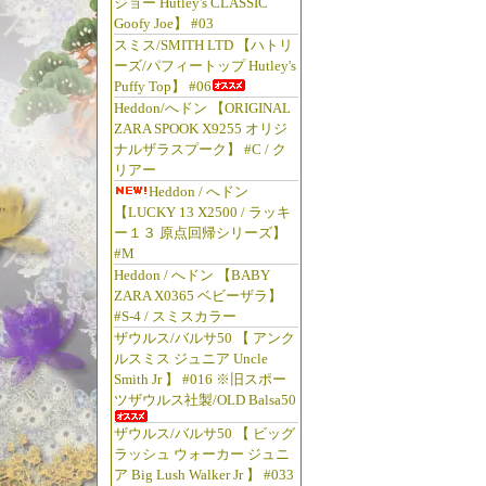
ジョー Hutley's CLASSIC
Goofy Joe】 #03
スミス/SMITH LTD 【ハトリ
ーズ/パフィートップ Hutley's
Puffy Top】 #06
Heddon/へドン 【ORIGINAL
ZARA SPOOK X9255 オリジ
ナルザラスプーク】 #C / ク
リアー
Heddon / へドン
【LUCKY 13 X2500 / ラッキ
ー１３ 原点回帰シリーズ】
#M
Heddon / へドン 【BABY
ZARA X0365 ベビーザラ】
#S-4 / スミスカラー
ザウルス/バルサ50 【 アンク
ルスミス ジュニア Uncle
Smith Jr 】 #016 ※旧スポー
ツザウルス社製/OLD Balsa50
ザウルス/バルサ50 【 ビッグ
ラッシュ ウォーカー ジュニ
ア Big Lush Walker Jr 】 #033