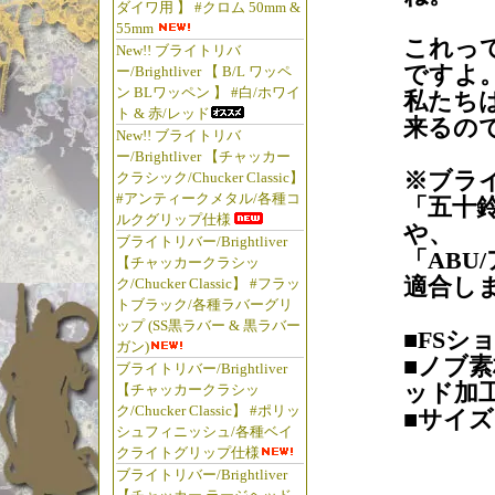
ダイワ用 】 #クロム 50mm &
55mm
これっ
New!! ブライトリバ
ですよ
ー/Brightliver 【 B/L ワッペ
ン BLワッペン 】 #白/ホワイ
私たち
ト & 赤/レッド
来るの
New!! ブライトリバ
ー/Brightliver 【チャッカー
※ブラ
クラシック/Chucker Classic】
#アンティークメタル/各種コ
「五十鈴
ルクグリップ仕様
や、
ブライトリバー/Brightliver
「ABU
【チャッカークラシッ
適合し
ク/Chucker Classic】 #フラッ
トブラック/各種ラバーグリ
ップ (SS黒ラバー & 黒ラバー
■FSシ
ガン)
■ノブ
ブライトリバー/Brightliver
ッド加工
【チャッカークラシッ
ク/Chucker Classic】 #ポリッ
■サイズ：
シュフィニッシュ/各種ベイ
クライトグリップ仕様
ブライトリバー/Brightliver