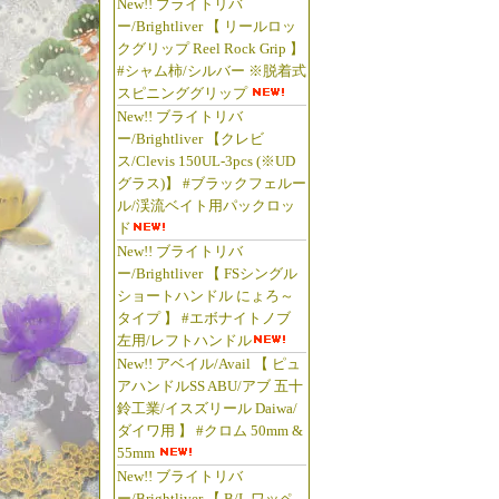
New!! ブライトリバ
ー/Brightliver 【 リールロッ
クグリップ Reel Rock Grip 】
#シャム柿/シルバー ※脱着式
スピニンググリップ
New!! ブライトリバ
ー/Brightliver 【クレビ
ス/Clevis 150UL-3pcs (※UD
グラス)】 #ブラックフェルー
ル/渓流ベイト用パックロッ
ド
New!! ブライトリバ
ー/Brightliver 【 FSシングル
ショートハンドル にょろ～
タイプ 】 #エボナイトノブ
左用/レフトハンドル
New!! アベイル/Avail 【 ピュ
アハンドルSS ABU/アブ 五十
鈴工業/イスズリール Daiwa/
ダイワ用 】 #クロム 50mm &
55mm
New!! ブライトリバ
ー/Brightliver 【 B/L ワッペ