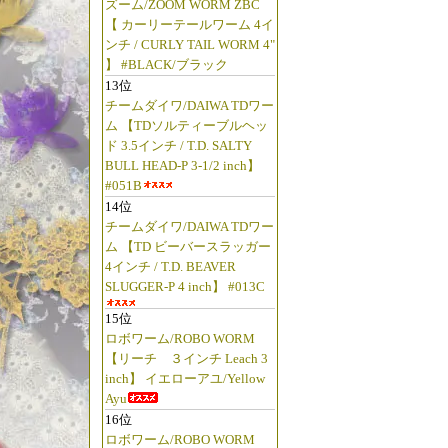
ズーム/ZOOM WORM ZBC
【 カーリーテールワーム 4イ
ンチ / CURLY TAIL WORM 4"
】 #BLACK/ブラック
13位
チームダイワ/DAIWA TDワー
ム 【TDソルティーブルヘッ
ド 3.5インチ / T.D. SALTY
BULL HEAD-P 3-1/2 inch】
#051B
14位
チームダイワ/DAIWA TDワー
ム 【TD ビーバースラッガー
4インチ / T.D. BEAVER
SLUGGER-P 4 inch】 #013C
15位
ロボワーム/ROBO WORM
【リーチ ３インチ Leach 3
inch】 イエローアユ/Yellow
Ayu
16位
ロボワーム/ROBO WORM