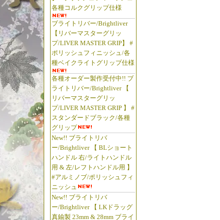
各種コルクグリップ仕様
ブライトリバー/Brightliver
【リバーマスターグリッ
プ/LIVER MASTER GRIP】 #
ポリッシュフィニッシュ/各
種ベイクライトグリップ仕様
各種オーダー製作受付中!! ブ
ライトリバー/Brightliver 【
リバーマスターグリッ
プ/LIVER MASTER GRIP 】 #
スタンダードブラック/各種
グリップ
New!! ブライトリバ
ー/Brightliver 【 BLショート
ハンドル 右/ライトハンドル
用 & 左/レフトハンドル用 】
#アルミノブ/ポリッシュフィ
ニッシュ
New!! ブライトリバ
ー/Brightliver 【 LKドラッグ
真鍮製 23mm & 28mm ブライ