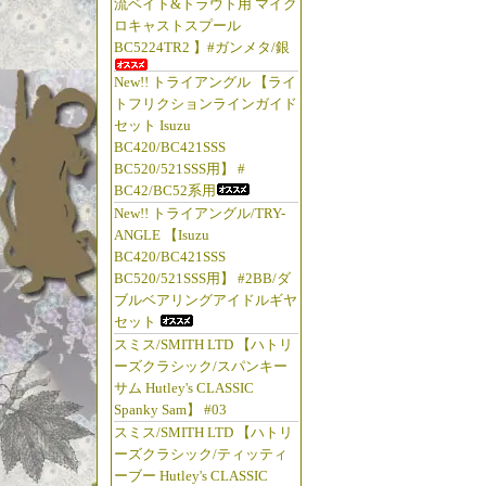
流ベイト&トラウト用 マイク
ロキャストスプール
BC5224TR2 】#ガンメタ/銀
New!! トライアングル 【ライ
トフリクションラインガイド
セット Isuzu
BC420/BC421SSS
BC520/521SSS用】 #
BC42/BC52系用
New!! トライアングル/TRY-
ANGLE 【Isuzu
BC420/BC421SSS
BC520/521SSS用】 #2BB/ダ
ブルベアリングアイドルギヤ
セット
スミス/SMITH LTD 【ハトリ
ーズクラシック/スパンキー
サム Hutley's CLASSIC
Spanky Sam】 #03
スミス/SMITH LTD 【ハトリ
ーズクラシック/ティッティ
ーブー Hutley's CLASSIC