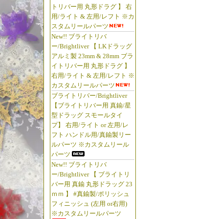
トリバー用 丸形ドラグ 】 右
用/ライト & 左用/レフト ※カ
スタムリールパーツ
New!! ブライトリバ
ー/Brightliver 【 LKドラッグ
アルミ製 23mm & 28mm ブラ
イトリバー用 丸形ドラグ 】
右用/ライト & 左用/レフト ※
カスタムリールパーツ
ブライトリバー/Brightliver
【ブライトリバー用 真鍮/星
型ドラッグ スモールタイ
プ】 右用/ライト or 左用/レ
フト ハンドル用/真鍮製リー
ルパーツ ※カスタムリール
パーツ
New!! ブライトリバ
ー/Brightliver 【 ブライトリ
バー用 真鍮 丸形ドラッグ 23
ｍｍ 】 #真鍮製/ポリッシュ
フィニッシュ (左用 or右用)
※カスタムリールパーツ