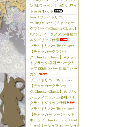
ン BLワッペン 】 #白/ホワイ
ト & 赤/レッド
New!! ブライトリバ
ー/Brightliver 【チャッカー
クラシック/Chucker Classic】
#アンティークメタル/各種コ
ルクグリップ仕様
ブライトリバー/Brightliver
【チャッカークラシッ
ク/Chucker Classic】 #フラッ
トブラック/各種ラバーグリ
ップ (SS黒ラバー & 黒ラバー
ガン)
ブライトリバー/Brightliver
【チャッカークラシッ
ク/Chucker Classic】 #ポリッ
シュフィニッシュ/各種ベイ
クライトグリップ仕様
ブライトリバー/Brightliver
【チャッカー ラージヘッド
キャップ/Chucker Large Head
】 #ポリッシュフィニッシュ/