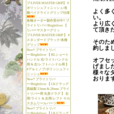
プ/LIVER MASTER GRIP】 #
ポリッシュフィニッシュ/各
よく多
種ベイクライトグリップ仕様
い。
各種オーダー製作受付中!! ブ
より広
ライトリバー/Brightliver 【
て頂き
リバーマスターグリッ
プ/LIVER MASTER GRIP 】 #
スタンダードブラック/各種
そのた
グリップ
約しま
New!! ブライトリバ
ー/Brightliver 【 BLショート
オフセ
ハンドル 右/ライトハンドル
用 & 左/レフトハンドル用 】
げまし
#アルミノブ/ポリッシュフィ
様々な
ニッシュ
おりま
New!! ブライトリバ
ー/Brightliver 【 LKドラッグ
真鍮製 23mm & 28mm ブライ
トリバー用 丸形ドラグ 】 右
用/ライト & 左用/レフト ※カ
スタムリールパーツ
New!! ブライトリバ
ー/Brightliver 【 LKドラッグ