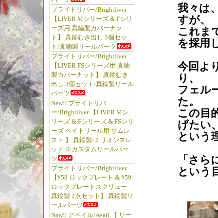
我々は
ブライトリバー/Brightliver
すが、
【LIVER Mシリーズ & Fシリ
ーズ用 真鍮製カバーナッ
これま
ト】 真鍮むき出し 3個セッ
を採用
ト/真鍮製リールパーツ
ブライトリバー/Brightliver
今回よ
【LIVER FSシリーズ用 真鍮
製カバーナット】 真鍮むき
り、
出し 3個セット/真鍮製リール
フェル
パーツ
た。
New!! ブライトリバ
この目
ー/Brightliver 【LIVER Mシ
リーズ & Fシリーズ & FSシリ
げたい
ーズ ベイトリール用 サムレ
という
スト 】 真鍮製/ミリオンスレ
ッド ※カスタムリールパー
「さら
ツ
ブライトリバー/Brightliver
という
【#58 ロックプレート & #59
ロックプレートスクリュー
真鍮製 2点セット】 真鍮製リ
ールパーツ
New!! アベイル/Avail 【 リー