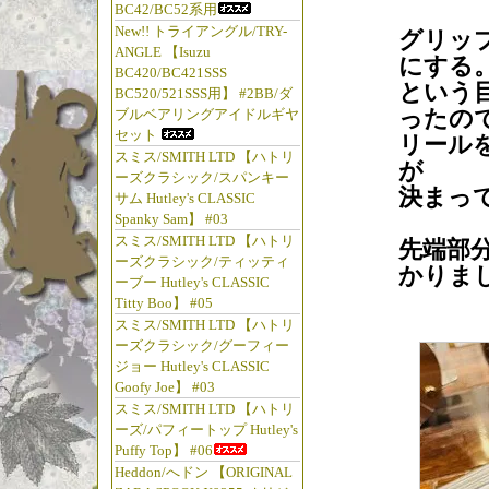
BC42/BC52系用
New!! トライアングル/TRY-
グリッ
ANGLE 【Isuzu
にする
BC420/BC421SSS
という
BC520/521SSS用】 #2BB/ダ
ったの
ブルベアリングアイドルギヤ
セット
リール
スミス/SMITH LTD 【ハトリ
が
ーズクラシック/スパンキー
決まっ
サム Hutley's CLASSIC
Spanky Sam】 #03
スミス/SMITH LTD 【ハトリ
先端部
ーズクラシック/ティッティ
かりま
ーブー Hutley's CLASSIC
Titty Boo】 #05
スミス/SMITH LTD 【ハトリ
ーズクラシック/グーフィー
ジョー Hutley's CLASSIC
Goofy Joe】 #03
スミス/SMITH LTD 【ハトリ
ーズ/パフィートップ Hutley's
Puffy Top】 #06
Heddon/へドン 【ORIGINAL