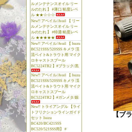
ルメンテナンスオイル リー
ルのたれ 】 #薄口/粘度レベ
ル ★★☆☆☆
New!! アベイル/Avail 【 リー
ルメンテナンスオイル リー
ルのたれ 】 #特濃/粘度レベ
ル ★★★★★
New!! アベイル/Avail 【 Isuzu
BC521SSS/520SSS キメラ 渓
流ベイト&トラウト用 マイク
ロキャストスプール
BC5224TR2 】#ブラック/黒
New!! アベイル/Avail 【 Isuzu
BC521SSS/520SSS キメラ 渓
流ベイト&トラウト用 マイク
ロキャストスプール
BC5224TR2 】#ガンメタ/銀
New!! トライアングル 【ライ
トフリクションラインガイド
【ブラ
セット Isuzu
BC420/BC421SSS
BC520/521SSS用】 #