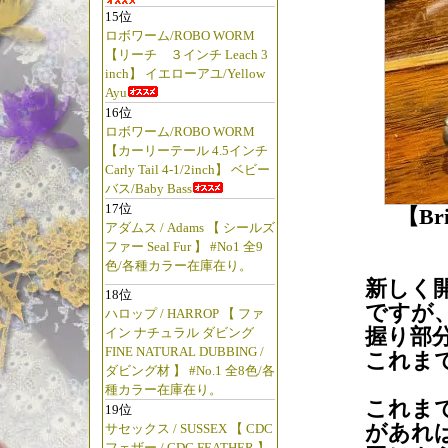
15位
ロボワーム/ROBO WORM
【リーチ ３インチ Leach 3
inch】 イエローアユ/Yellow
Ayu
16位
ロボワーム/ROBO WORM
【カーリーテール 4.5インチ
Carly Tail 4-1/2inch】 ベビー
バス/Baby Bass
17位
【Bri
アダムス / Adams 【 シールズ
ファー Seal Fur 】 #No1 全9
色/各種カラー在庫在り。
新しく開
18位
ですが
ハロップ / HARROP 【 ファ
握り部
イン ナチュラル ダビング
FINE NATURAL DUBBING /
これま
ダビング材 】 #No.1 全8色/各
種カラー在庫在り。
これま
19位
があれ
サセックス / SUSSEX 【 CDC
フェザー / CDC FEATHER 】