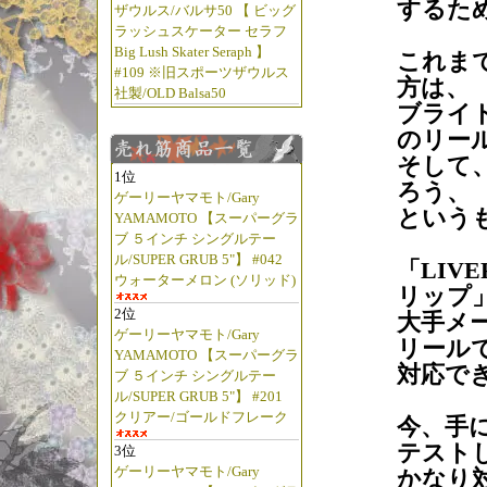
するた
ザウルス/バルサ50 【 ビッグ
ラッシュスケーター セラフ
Big Lush Skater Seraph 】
これま
#109 ※旧スポーツザウルス
方は、
社製/OLD Balsa50
ブライ
のリー
そして
1位
ろう、
ゲーリーヤマモト/Gary
という
YAMAMOTO 【スーパーグラ
ブ ５インチ シングルテー
ル/SUPER GRUB 5"】 #042
「LIV
ウォーターメロン (ソリッド)
リップ
2位
大手メ
ゲーリーヤマモト/Gary
リール
YAMAMOTO 【スーパーグラ
対応で
ブ ５インチ シングルテー
ル/SUPER GRUB 5"】 #201
クリアー/ゴールドフレーク
今、手
テスト
3位
ゲーリーヤマモト/Gary
かなり