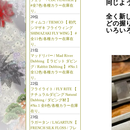
同じよ
#全7色/各種カラー在庫在
り。
全く新
20位
どの握
ティムコ / TIEMCO 【 初代
シマザキ フライウィング
いろい
SHIMAZAKI FLY WING 】 #
全11色/各種カラー在庫在
り。
21位
マッドリバー / Mad River
Dubbing 【 ラビット ダビン
グ / Rabbit Dubbing 】 #No.1
全12色/各種カラー在庫在
り。
22位
フライライト / FLY RITE 【
ナチュラルダビング Natural
Dubbing / ダビング材 】
#No.1 全8色/各種カラー在庫
在り。
23位
ラガータン / LAGARTUN 【
FRENCH SILK FLOSS / フレ