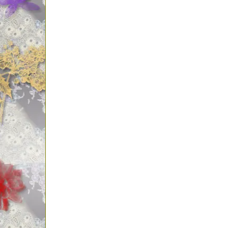
ブライ
木グリ
リール 
ラウト用
シ 藤原
イスポ
キネヤ 
ールパ
ッシング
グ ル
サーフ
カヤッ
ルマウス
釣り具の
具屋 老
販売 釣
ネットシ