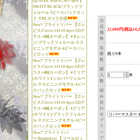
QUATRE Slim #2561-3pcs 】
#MATT BLACK/ブラックフ
ェルール 3ピースパックロッ
ド ※BLガイド仕様
当
New!! ブライトリバー 【クレ
店
22,000円(税込24,
ビス/Clevis 14110-4pcs UDグ
価
ラス+4軸カーボン】 #オレン
格
ジ/ブラックフェルール ※ス
在
ピニングモデル 4ピースパッ
庫
残り9本
クロッド
数
New!! ブライトリバー 【クレ
ビス/Clevis 14110-4pcs UDグ
購
ラス+4軸カーボン】 #クリア
入
本
(ホワイト)/シルバーフェルー
数
ル ※スピニングモデル 4ピー
スパックロッド
組
み
New!! ブライトリバー 【クレ
合
ビス/Clevis 14110-4pcs UDグ
わ
ラス+4軸カーボン】 #クリア
せ
(ホワイト)/ブラックフェルー
グ
ル ※スピニングモデル 4ピー
リ
スパックロッド
ッ
New!! ブライトリバ
プ
ー/Brightliver 【 リールロッ