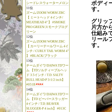
ボディ
シードレスウォーターメロン
11位
す。
ズーム/ZOOM WORM ZBC
【 ミートヘッド 4インチ/
グリッ
MEATHEAD 4'' 】 #SMOKE
片方か
PRO GREEN/スモークプログ
リーン
仕組み
12位
リール
ズーム/ZOOM WORM ZBC
す。
【 カーリーテールワーム 4イ
ンチ / CURLY TAIL WORM 4"
】 #BLACK/ブラック
13位
チームダイワ/DAIWA TDワー
ム 【TDソルティーブルヘッ
ド 3.5インチ / T.D. SALTY
BULL HEAD-P 3-1/2 inch】
#051B
14位
チームダイワ/DAIWA TDワー
ム 【TD ビーバースラッガー
4インチ / T.D. BEAVER
SLUGGER-P 4 inch】 #013C