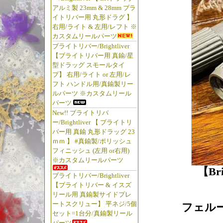
アルミ製 23mm & 28mm ブラ
イトリバー用 丸形ドラグ 】
右用/ライト & 左用/レフト ※
カスタムリールパーツ
ブライトリバー/Brightliver
【ブライトリバー用 真鍮/星
型ドラッグ スモールタイ
プ】 右用/ライト or 左用/レ
フト ハンドル用/真鍮製リー
ルパーツ ※カスタムリール
パーツ
New!! ブライトリバ
ー/Brightliver 【 ブライトリ
バー用 真鍮 丸形ドラッグ 23
ｍｍ 】 #真鍮製/ポリッシュ
フィニッシュ (左用 or右用)
※カスタムリールパーツ
【Bri
ブライトリバー/Brightliver
【ブライトリバー & イスズ
リール用 真鍮製サイドプレ
ートスクリュー】 平ネジ/5個
フェル
セット=1台分/真鍮製リール
パーツ