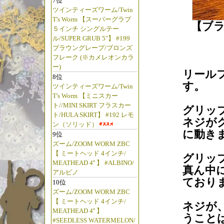
7位
ツインティーズワーム/Twin
T's Worm 【スーパーグラブ
【ブラ
５インチ シングルテー
ル/SUPER GRUB 5"】 #199
ブラウングレープ/ブロンズ
フレーク (※カメレオンカラ
ー)
リール
8位
す。
ツインティーズワーム/Twin
T's Worm 【ミニスカー
ト//MINI SKIRT フラスカー
グリッ
ト/HULA SKIRT】 #192 レモ
ネジが
ン（ソリッド）
に動き
9位
ズーム/ZOOM WORM ZBC
【 ミートヘッド 4インチ/
グリッ
MEATHEAD 4'' 】 #ALBINO/
真ん中
アルビノ
ており
10位
ズーム/ZOOM WORM ZBC
【 ミートヘッド 4インチ/
ネジが
MEATHEAD 4'' 】
うこと
#SEEDLESS WATERMELON/