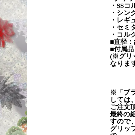
・SSコル
・シング
・レギュ
・セミダ
・コルク
■直径：約
■付属
(※グ
なります
※「ブ
しては
ご注文
最終の
すので
グリッ