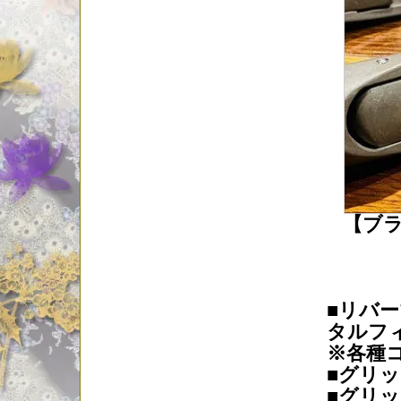
【ブ
■リバ
タルフ
※各種
■グリ
■グリッ