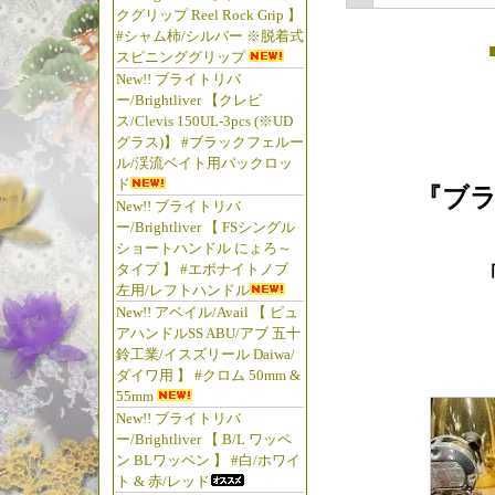
クグリップ Reel Rock Grip 】
#シャム柿/シルバー ※脱着式
スピニンググリップ
New!! ブライトリバ
ー/Brightliver 【クレビ
ス/Clevis 150UL-3pcs (※UD
グラス)】 #ブラックフェルー
ル/渓流ベイト用パックロッ
ド
『ブラ
New!! ブライトリバ
ー/Brightliver 【 FSシングル
ショートハンドル にょろ～
タイプ 】 #エボナイトノブ
左用/レフトハンドル
New!! アベイル/Avail 【 ピュ
アハンドルSS ABU/アブ 五十
鈴工業/イスズリール Daiwa/
ダイワ用 】 #クロム 50mm &
55mm
New!! ブライトリバ
ー/Brightliver 【 B/L ワッペ
ン BLワッペン 】 #白/ホワイ
ト & 赤/レッド