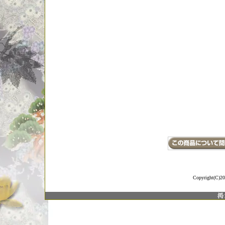
尻湖 琵
リザーバー B
Japan Ja
Fishing 
Customre
baitcast
イトリバ
渓流 #
#Bright
デル #
ベイト
Copyright(C)20