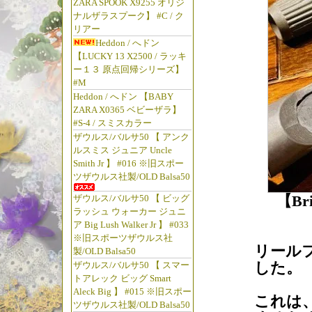
ZARA SPOOK X9255 オリジ
ナルザラスプーク】 #C / ク
リアー
Heddon / へドン
【LUCKY 13 X2500 / ラッキ
ー１３ 原点回帰シリーズ】
#M
Heddon / へドン 【BABY
ZARA X0365 ベビーザラ】
#S-4 / スミスカラー
ザウルス/バルサ50 【 アンク
ルスミス ジュニア Uncle
Smith Jr 】 #016 ※旧スポー
ツザウルス社製/OLD Balsa50
【Bri
ザウルス/バルサ50 【 ビッグ
ラッシュ ウォーカー ジュニ
ア Big Lush Walker Jr 】 #033
※旧スポーツザウルス社
リール
製/OLD Balsa50
した。
ザウルス/バルサ50 【 スマー
トアレック ビッグ Smart
Aleck Big 】 #015 ※旧スポー
これは
ツザウルス社製/OLD Balsa50