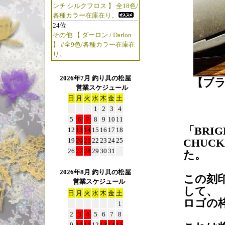
ンチ シルクフロス 】 全18色/
各種カラー在庫在り。
24位
その他 【 ダーロン / Darlon
】 #全9色/各種カラー在庫在
り。
2026年7月 釣り具の松屋
【ブラ
営業スケジュール
日
月
火
水
木
金
土
1
2
3
4
5
6
7
8
9
10
11
「BRI
12
13
14
15
16
17
18
19
20
21
22
23
24
25
CHUC
26
27
28
29
30
31
た。
2026年8月 釣り具の松屋
この刻
営業スケジュール
して、
日
月
火
水
木
金
土
ロゴの
1
2
3
4
5
6
7
8
9
10
11
12
13
14
15