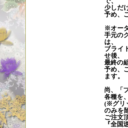
で、
少しだ
予め、
※オー
手元の
は、
ブライ
せ後、
最終の
予め、
ます。
尚、「
各種を
(※グ
のみを除
ご注文
『全国