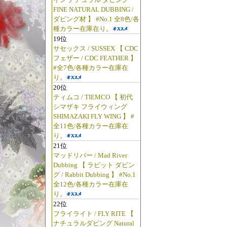
FINE NATURAL DUBBING /
ダビング材 】 #No.1 全8色/各
種カラー在庫在り。
19位
サセックス / SUSSEX 【 CDC
フェザー / CDC FEATHER 】
#全7色/各種カラー在庫在
り。
20位
ティムコ / TIEMCO 【 初代
シマザキ フライウィング
SHIMAZAKI FLY WING 】 #
全11色/各種カラー在庫在
り。
21位
マッドリバー / Mad River
Dubbing 【 ラビット ダビン
グ / Rabbit Dubbing 】 #No.1
全12色/各種カラー在庫在
り。
22位
フライライト / FLY RITE 【
ナチュラルダビング Natural