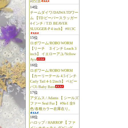
#051B
14位
チームダイワ/DAIWA TDワー
ム 【TD ビーバースラッガー
4インチ / T.D. BEAVER
SLUGGER-P 4 inch】 #013C
15位
ロボワーム/ROBO WORM
【リーチ ３インチ Leach 3
inch】 イエローアユ/Yellow
Ayu
16位
ロボワーム/ROBO WORM
【カーリーテール 4.5インチ
Carly Tail 4-1/2inch】 ベビー
バス/Baby Bass
17位
アダムス / Adams 【 シールズ
ファー Seal Fur 】 #No1 全9
色/各種カラー在庫在り。
18位
ハロップ / HARROP 【 ファ
イン ナチュラル ダビング