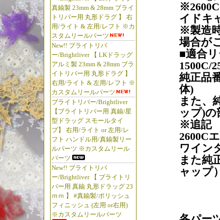
※260
真鍮製 23mm & 28mm ブライ
イドキャ
トリバー用 丸形ドラグ 】 右
用/ライト & 左用/レフト ※カ
※製造時
スタムリールパーツ
場合が
New!! ブライトリバ
■適合リ
ー/Brightliver 【 LKドラッグ
1500C
アルミ製 23mm & 28mm ブラ
イトリバー用 丸形ドラグ 】
純正品番
右用/ライト & 左用/レフト ※
体)
カスタムリールパーツ
また、純
ブライトリバー/Brightliver
ップ)
【ブライトリバー用 真鍮/星
型ドラッグ スモールタイ
※追記
プ】 右用/ライト or 左用/レ
2600
フト ハンドル用/真鍮製リー
ワイン
ルパーツ ※カスタムリール
また純正
パーツ
New!! ブライトリバ
ャップ
ー/Brightliver 【 ブライトリ
バー用 真鍮 丸形ドラッグ 23
ｍｍ 】 #真鍮製/ポリッシュ
フィニッシュ (左用 or右用)
※カスタムリールパーツ
各パー