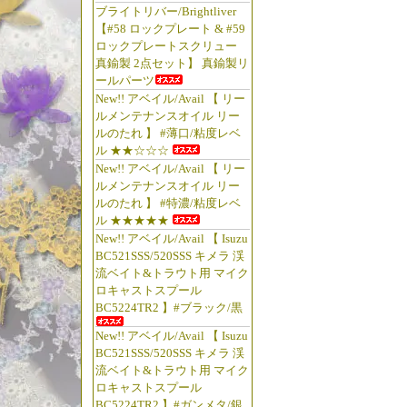
ブライトリバー/Brightliver
【#58 ロックプレート & #59
ロックプレートスクリュー
真鍮製 2点セット】 真鍮製リ
ールパーツ
New!! アベイル/Avail 【 リー
ルメンテナンスオイル リー
ルのたれ 】 #薄口/粘度レベ
ル ★★☆☆☆
New!! アベイル/Avail 【 リー
アベイル
ルメンテナンスオイル リー
チュー
ルのたれ 】 #特濃/粘度レベ
テナンス
ル ★★★★★
New!! アベイル/Avail 【 Isuzu
ドル ベ
BC521SSS/520SSS キメラ 渓
ダー 渓
流ベイト&トラウト用 マイク
イト チ
ロキャストスプール
リール
BC5224TR2 】#ブラック/黒
クラシッ
New!! アベイル/Avail 【 Isuzu
レクタ
BC521SSS/520SSS キメラ 渓
流ベイト&トラウト用 マイク
ッシング
ロキャストスプール
リール 
BC5224TR2 】#ガンメタ/銀