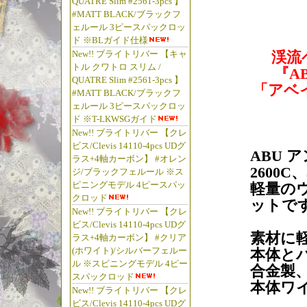
QUATRE Slim #2561-3pcs 】
#MATT BLACK/ブラックフ
ェルール 3ピースパックロッ
ド ※BLガイド仕様
New!! ブライトリバー 【キャ
渓流
トル クワトロ スリム /
『AB
QUATRE Slim #2561-3pcs 】
「アベ
#MATT BLACK/ブラックフ
ェルール 3ピースパックロッ
ド ※T-LKWSGガイド
New!! ブライトリバー 【クレ
ビス/Clevis 14110-4pcs UDグ
ABU ア
ラス+4軸カーボン】 #オレン
2600
ジ/ブラックフェルール ※ス
ピニングモデル 4ピースパッ
軽量の
クロッド
ットで
New!! ブライトリバー 【クレ
ビス/Clevis 14110-4pcs UDグ
素材に
ラス+4軸カーボン】 #クリア
(ホワイト)/シルバーフェルー
本体と
ル ※スピニングモデル 4ピー
合金製
スパックロッド
本体ワ
New!! ブライトリバー 【クレ
ビス/Clevis 14110-4pcs UDグ