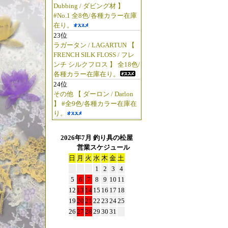
Dubbing / ダビング材 】
#No.1 全8色/各種カラー在庫
在り。
23位
ラガータン / LAGARTUN 【
FRENCH SILK FLOSS / フレ
ンチ シルクフロス 】 全18色/
各種カラー在庫在り。
24位
その他 【 ダーロン / Darlon
】 #全9色/各種カラー在庫在
り。
2026年7月 釣り具の松屋
営業スケジュール
日
月
火
水
木
金
土
1
2
3
4
5
6
7
8
9
10
11
12
13
14
15
16
17
18
19
20
21
22
23
24
25
26
27
28
29
30
31