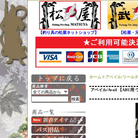
【釣り具の松屋ネットショップ】
【松屋・
ホーム
>
アベイル/リール
アベイル/Avail 【ABU用 