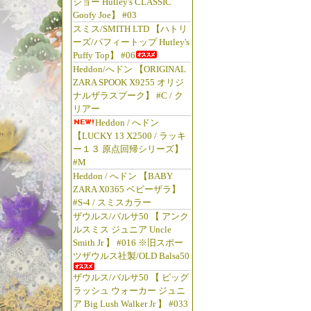
ジョー Hutley's CLASSIC
Goofy Joe】 #03
スミス/SMITH LTD 【ハトリ
ーズ/パフィートップ Hutley's
Puffy Top】 #06
Heddon/へドン 【ORIGINAL
ZARA SPOOK X9255 オリジ
ナルザラスプーク】 #C / ク
リアー
Heddon / へドン
【LUCKY 13 X2500 / ラッキ
ー１３ 原点回帰シリーズ】
#M
Heddon / へドン 【BABY
ZARA X0365 ベビーザラ】
#S-4 / スミスカラー
ザウルス/バルサ50 【 アンク
ルスミス ジュニア Uncle
Smith Jr 】 #016 ※旧スポー
ツザウルス社製/OLD Balsa50
ザウルス/バルサ50 【 ビッグ
ラッシュ ウォーカー ジュニ
ア Big Lush Walker Jr 】 #033