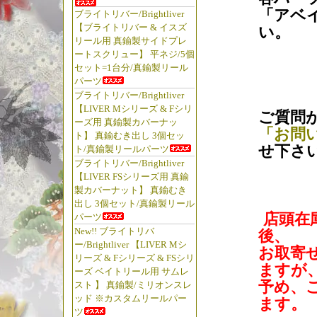
「アベ
ブライトリバー/Brightliver
【ブライトリバー & イスズ
い。
リール用 真鍮製サイドプレ
ートスクリュー】 平ネジ/5個
セット=1台分/真鍮製リール
パーツ
ブライトリバー/Brightliver
【LIVER Mシリーズ & Fシリ
ご質問
ーズ用 真鍮製カバーナッ
「お問
ト】 真鍮むき出し 3個セッ
せ下さ
ト/真鍮製リールパーツ
ブライトリバー/Brightliver
【LIVER FSシリーズ用 真鍮
製カバーナット】 真鍮むき
出し 3個セット/真鍮製リール
店頭在
パーツ
New!! ブライトリバ
後、
ー/Brightliver 【LIVER Mシ
お取寄
リーズ & Fシリーズ & FSシリ
ますが
ーズ ベイトリール用 サムレ
予め、
スト 】 真鍮製/ミリオンスレ
ッド ※カスタムリールパー
ます。
ツ