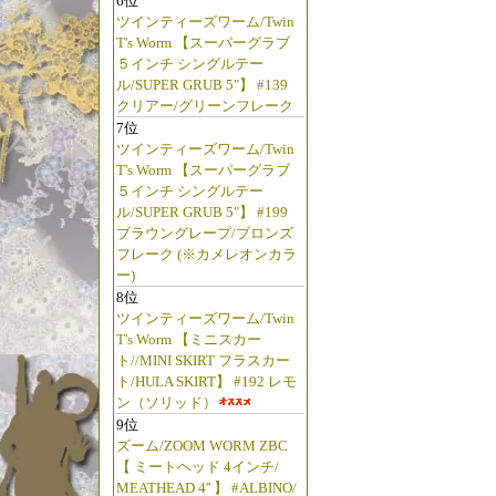
6位
ツインティーズワーム/Twin
T's Worm 【スーパーグラブ
５インチ シングルテー
ル/SUPER GRUB 5"】 #139
クリアー/グリーンフレーク
7位
ツインティーズワーム/Twin
T's Worm 【スーパーグラブ
５インチ シングルテー
ル/SUPER GRUB 5"】 #199
ブラウングレープ/ブロンズ
フレーク (※カメレオンカラ
ー)
8位
ツインティーズワーム/Twin
T's Worm 【ミニスカー
ト//MINI SKIRT フラスカー
ト/HULA SKIRT】 #192 レモ
ン（ソリッド）
9位
ズーム/ZOOM WORM ZBC
【 ミートヘッド 4インチ/
MEATHEAD 4'' 】 #ALBINO/