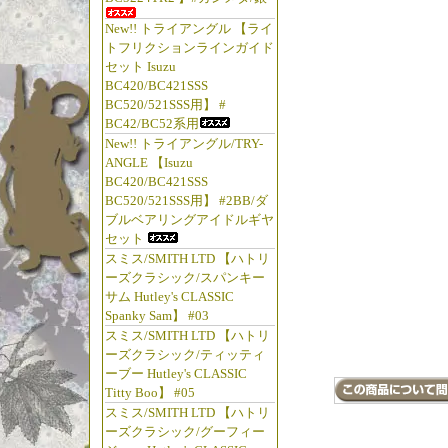
ール グ
New!! トライアングル 【ライ
釣具 釣
トフリクションラインガイド
州 長野
セット Isuzu
ヘッジホ
BC420/BC421SSS
BC520/521SSS用】 #
ambassad
BC42/BC52系用
1000C 1
New!! トライアングル/TRY-
2600C 2
ANGLE 【Isuzu
5000C 5
BC420/BC421SSS
BC520/521SSS用】 #2BB/ダ
6500C 7
ブルベアリングアイドルギヤ
Deluxe C
セット
customre
スミス/SMITH LTD 【ハトリ
Fishing 
ーズクラシック/スパンキー
サム Hutley's CLASSIC
Isuzure
Spanky Sam】 #03
Rods Gri
スミス/SMITH LTD 【ハトリ
nagano 
ーズクラシック/ティッティ
ーブー Hutley's CLASSIC
Titty Boo】 #05
スミス/SMITH LTD 【ハトリ
ーズクラシック/グーフィー