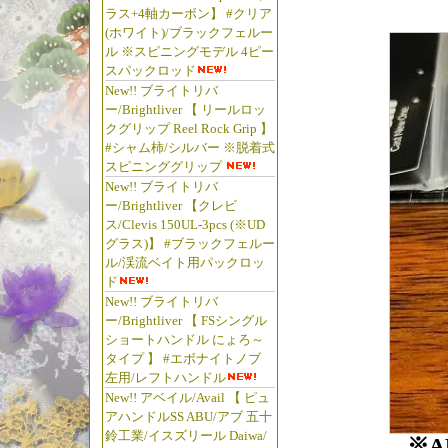
ラス+4軸カーボン】 #クリア
(ホワイト)/ブラックフェルー
ル ※スピニングモデル 4ピー
スパックロッド
New!! ブライトリバ
ー/Brightliver 【 リールロッ
クグリップ Reel Rock Grip 】
#シャム柿/シルバー ※脱着式
スピニンググリップ
New!! ブライトリバ
ー/Brightliver 【クレビ
ス/Clevis 150UL-3pcs (※UD
グラス)】 #ブラックフェルー
ル/渓流ベイト用パックロッ
ド
New!! ブライトリバ
ー/Brightliver 【 FSシングル
ショートハンドル にょろ～
タイプ 】 #エボナイトノブ
左用/レフトハンドル
New!! アベイル/Avail 【 ピュ
アハンドルSS ABU/アブ 五十
鈴工業/イスズリール Daiwa/
※A