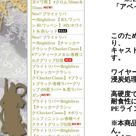
ダイワ用 】 #クロム 50mm &
「アベ
55mm
New!! ブライトリバ
ー/Brightliver 【 B/L ワッペ
ン BLワッペン 】 #白/ホワイ
ト & 赤/レッド
このた
New!! ブライトリバ
り、
ー/Brightliver 【チャッカー
クラシック/Chucker Classic】
キャス
#アンティークメタル/各種コ
す。
ルクグリップ仕様
ブライトリバー/Brightliver
ワイヤ
【チャッカークラシッ
ク/Chucker Classic】 #フラッ
浸炭処
トブラック/各種ラバーグリ
ップ (SS黒ラバー & 黒ラバー
高硬度
ガン)
耐食性
ブライトリバー/Brightliver
【チャッカークラシッ
PEラ
ク/Chucker Classic】 #ポリッ
シュフィニッシュ/各種ベイ
※本商
クライトグリップ仕様
ん。
ブライトリバー/Brightliver