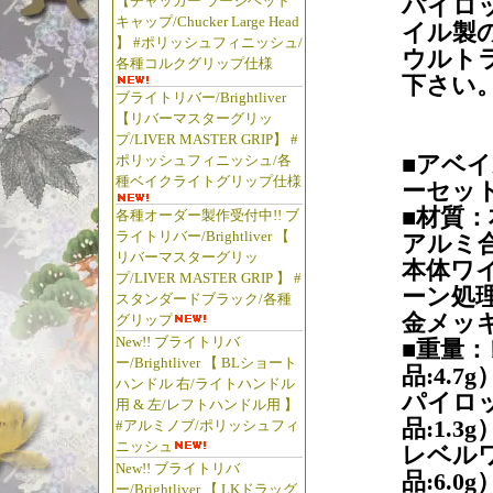
【チャッカー ラージヘッド
パイロ
キャップ/Chucker Large Head
イル製
】 #ポリッシュフィニッシュ/
ウルト
各種コルクグリップ仕様
下さい
ブライトリバー/Brightliver
【リバーマスターグリッ
プ/LIVER MASTER GRIP】 #
■アベ
ポリッシュフィニッシュ/各
種ベイクライトグリップ仕様
ーセッ
■材質
各種オーダー製作受付中!! ブ
ライトリバー/Brightliver 【
アルミ
リバーマスターグリッ
本体ワ
プ/LIVER MASTER GRIP 】 #
ーン処
スタンダードブラック/各種
金メッキ
グリップ
New!! ブライトリバ
■重量：
ー/Brightliver 【 BLショート
品:4.7g
ハンドル 右/ライトハンドル
パイロッ
用 & 左/レフトハンドル用 】
品:1.3g
#アルミノブ/ポリッシュフィ
ニッシュ
レベルワ
New!! ブライトリバ
品:6.0g
ー/Brightliver 【 LKドラッグ