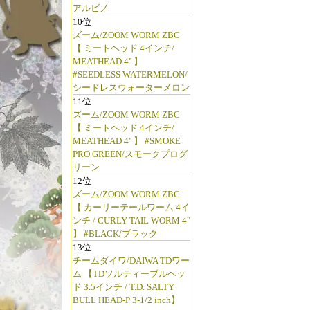
アルビノ
10位
ズーム/ZOOM WORM ZBC
【 ミートヘッド 4インチ/
MEATHEAD 4'' 】
#SEEDLESS WATERMELON/
シードレスウォーターメロン
11位
ズーム/ZOOM WORM ZBC
【 ミートヘッド 4インチ/
MEATHEAD 4'' 】 #SMOKE
PRO GREEN/スモークプログ
リーン
12位
ズーム/ZOOM WORM ZBC
【 カーリーテールワーム 4イ
ンチ / CURLY TAIL WORM 4"
】 #BLACK/ブラック
13位
チームダイワ/DAIWA TDワー
ム 【TDソルティーブルヘッ
ド 3.5インチ / T.D. SALTY
BULL HEAD-P 3-1/2 inch】