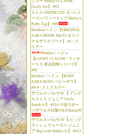
ジョー Hutley's CLASSIC
Goofy Joe】 #03
スミス/SMITH LTD 【ハトリ
ーズ/パフィートップ Hutley's
Puffy Top】 #06
Heddon/へドン 【ORIGINAL
ZARA SPOOK X9255 オリジ
ナルザラスプーク】 #C / ク
リアー
Heddon / へドン
【LUCKY 13 X2500 / ラッキ
ー１３ 原点回帰シリーズ】
#M
Heddon / へドン 【BABY
ZARA X0365 ベビーザラ】
#S-4 / スミスカラー
ザウルス/バルサ50 【 アンク
ルスミス ジュニア Uncle
Smith Jr 】 #016 ※旧スポー
ツザウルス社製/OLD Balsa50
ザウルス/バルサ50 【 ビッグ
ラッシュ ウォーカー ジュニ
ア Big Lush Walker Jr 】 #033