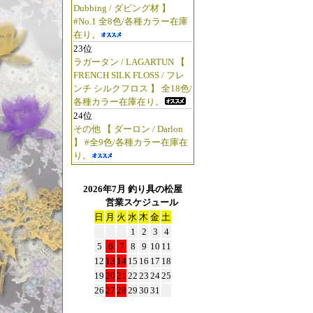
Dubbing / ダビング材 】
#No.1 全8色/各種カラー在庫
在り。
23位
ラガータン / LAGARTUN 【
FRENCH SILK FLOSS / フレ
ンチ シルクフロス 】 全18色/
各種カラー在庫在り。
24位
その他 【 ダーロン / Darlon
】 #全9色/各種カラー在庫在
り。
2026年7月 釣り具の松屋
営業スケジュール
日
月
火
水
木
金
土
1
2
3
4
5
6
7
8
9
10
11
12
13
14
15
16
17
18
19
20
21
22
23
24
25
26
27
28
29
30
31