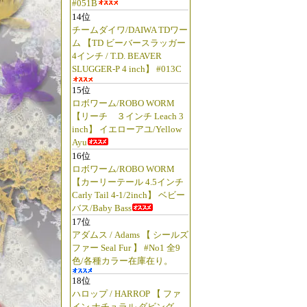
#051B
14位
チームダイワ/DAIWA TDワー
ム 【TD ビーバースラッガー
4インチ / T.D. BEAVER
SLUGGER-P 4 inch】 #013C
15位
ロボワーム/ROBO WORM
【リーチ ３インチ Leach 3
inch】 イエローアユ/Yellow
Ayu
16位
ロボワーム/ROBO WORM
【カーリーテール 4.5インチ
Carly Tail 4-1/2inch】 ベビー
バス/Baby Bass
17位
アダムス / Adams 【 シールズ
ファー Seal Fur 】 #No1 全9
色/各種カラー在庫在り。
18位
ハロップ / HARROP 【 ファ
イン ナチュラル ダビング