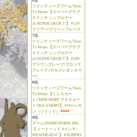
6位
ツインティーズワーム/Twin
T's Worm 【スーパーグラブ
５インチ シングルテー
ル/SUPER GRUB 5"】 #139
クリアー/グリーンフレーク
7位
ツインティーズワーム/Twin
T's Worm 【スーパーグラブ
５インチ シングルテー
ル/SUPER GRUB 5"】 #199
ブラウングレープ/ブロンズ
フレーク (※カメレオンカラ
ー)
8位
ツインティーズワーム/Twin
T's Worm 【ミニスカー
ト//MINI SKIRT フラスカー
ト/HULA SKIRT】 #192 レモ
ン（ソリッド）
9位
ズーム/ZOOM WORM ZBC
【 ミートヘッド 4インチ/
MEATHEAD 4'' 】 #ALBINO/