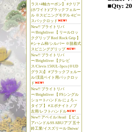
ラス+4軸カーボン】 #クリア
■Qty: 
(ホワイト)/ブラックフェルー
ル ※スピニングモデル 4ピー
スパックロッド
New!! ブライトリバ
ー/Brightliver 【 リールロッ
クグリップ Reel Rock Grip 】
#シャム柿/シルバー ※脱着式
ズームワ
スピニンググリップ
ートヘ
New!! ブライトリバ
ー/Brightliver 【クレビ
スワン
ス/Clevis 150UL-3pcs (※UD
スワー
グラス)】 #ブラックフェルー
ーム ズ
ル/渓流ベイト用パックロッ
ュドク
ド
New!! ブライトリバ
ザード 
ー/Brightliver 【 FSシングル
ルバー
ショートハンドル にょろ～
ード 
タイプ 】 #エボナイトノブ
チャンク
左用/レフトハンドル
New!! アベイル/Avail 【 ピュ
強ワーム
アハンドルSS ABU/アブ 五十
爆釣ワー
鈴工業/イスズリール Daiwa/