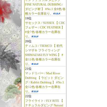
FINE NATURAL DUBBING /
ダビング材 】 #No.1 全8色/各
種カラー在庫在り。
19位
サセックス / SUSSEX 【 CDC
フェザー / CDC FEATHER 】
#全7色/各種カラー在庫在
り。
20位
ティムコ / TIEMCO 【 初代
シマザキ フライウィング
SHIMAZAKI FLY WING 】 #
全11色/各種カラー在庫在
り。
21位
マッドリバー / Mad River
Dubbing 【 ラビット ダビン
グ / Rabbit Dubbing 】 #No.1
全12色/各種カラー在庫在
り。
22位
フライライト / FLY RITE 【
ナチュラルダビング Natural