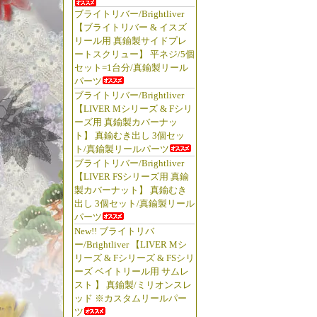
ブライトリバー/Brightliver
【ブライトリバー & イスズ
リール用 真鍮製サイドプレ
ートスクリュー】 平ネジ/5個
セット=1台分/真鍮製リール
パーツ
ブライトリバー/Brightliver
【LIVER Mシリーズ & Fシリ
ーズ用 真鍮製カバーナッ
ト】 真鍮むき出し 3個セッ
ト/真鍮製リールパーツ
ブライトリバー/Brightliver
【LIVER FSシリーズ用 真鍮
製カバーナット】 真鍮むき
出し 3個セット/真鍮製リール
パーツ
New!! ブライトリバ
ー/Brightliver 【LIVER Mシ
リーズ & Fシリーズ & FSシリ
ーズ ベイトリール用 サムレ
スト 】 真鍮製/ミリオンスレ
ッド ※カスタムリールパー
ツ