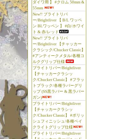
ールド 
ダイワ用 】 #クロム 50mm &
ロ 昔の
55mm
New!! ブライトリバ
販売 ネ
ー/Brightliver 【 B/L ワッペ
ム ロッ
ン BLワッペン 】 #白/ホワイ
ラウト
ト & 赤/レッド
品 釣
New!! ブライトリバ
ー/Brightliver 【チャッカー
釣り道
クラシック/Chucker Classic】
ルトウォ
#アンティークメタル/各種コ
ュ ハー
ルクグリップ仕様
バスプロ
ブライトリバー/Brightliver
【チャッカークラシッ
文 村上
ク/Chucker Classic】 #フラッ
大郎 青
トブラック/各種ラバーグリ
田 紀明
ップ (SS黒ラバー & 黒ラバー
伊豫部 健
ガン)
ブライトリバー/Brightliver
TRICK
【チャッカークラシッ
FINESS
ク/Chucker Classic】 #ポリッ
TALE S
シュフィニッシュ/各種ベイ
TAIL W
クライトグリップ仕様
ブライトリバー/Brightliver
ALBERT