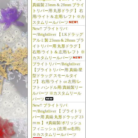
真鍮製 23mm & 28mm ブライ
トリバー用 丸形ドラグ 】 右
用/ライト & 左用/レフト ※カ
スタムリールパーツ
New!! ブライトリバ
ー/Brightliver 【 LKドラッグ
アルミ製 23mm & 28mm ブラ
イトリバー用 丸形ドラグ 】
右用/ライト & 左用/レフト ※
カスタムリールパーツ
ブライトリバー/Brightliver
【ブライトリバー用 真鍮/星
型ドラッグ スモールタイ
プ】 右用/ライト or 左用/レ
フト ハンドル用/真鍮製リー
ルパーツ ※カスタムリール
パーツ
New!! ブライトリバ
ー/Brightliver 【 ブライトリ
バー用 真鍮 丸形ドラッグ 23
ｍｍ 】 #真鍮製/ポリッシュ
フィニッシュ (左用 or右用)
※カスタムリールパーツ