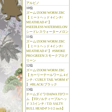
アルビノ
10位
ズーム/ZOOM WORM ZBC
【 ミートヘッド 4インチ/
MEATHEAD 4'' 】
#SEEDLESS WATERMELON/
シードレスウォーターメロン
11位
ズーム/ZOOM WORM ZBC
【 ミートヘッド 4インチ/
MEATHEAD 4'' 】 #SMOKE
PRO GREEN/スモークプログ
リーン
12位
ズーム/ZOOM WORM ZBC
【 カーリーテールワーム 4イ
ンチ / CURLY TAIL WORM 4"
】 #BLACK/ブラック
13位
チームダイワ/DAIWA TDワー
ム 【TDソルティーブルヘッ
ド 3.5インチ / T.D. SALTY
BULL HEAD-P 3-1/2 inch】