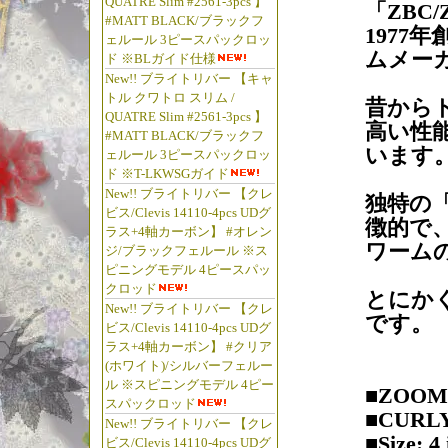
QUATRE Slim #2561-3pcs 】
「ZBC/
#MATT BLACK/ブラックフ
1977
ェルール 3ピースパックロッ
ムメー
ド ※BLガイド仕様
New!! ブライトリバー 【キャ
トル クワトロ スリム /
昔から
QUATRE Slim #2561-3pcs 】
高い性
#MATT BLACK/ブラックフ
います
ェルール 3ピースパックロッ
ド ※T-LKWSGガイド
New!! ブライトリバー 【クレ
独特の
ビス/Clevis 14110-4pcs UDグ
徴的で
ラス+4軸カーボン】 #オレン
ワーム
ジ/ブラックフェルール ※ス
ピニングモデル 4ピースパッ
クロッド
とにか
New!! ブライトリバー 【クレ
です。
ビス/Clevis 14110-4pcs UDグ
ラス+4軸カーボン】 #クリア
(ホワイト)/シルバーフェルー
ル ※スピニングモデル 4ピー
■ZOOM
スパックロッド
■CURLY
New!! ブライトリバー 【クレ
■Size: 4 
ビス/Clevis 14110-4pcs UDグ