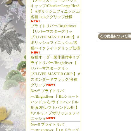
【チャッカー ラージヘッド
RINGER
キャップ/Chucker Large Head
TOURNAM
】 #ポリッシュフィニッシュ/
Matsuya 
各種コルクグリップ仕様
Rod Rod
ブライトリバー/Brightliver
【リバーマスターグリッ
プ/LIVER MASTER GRIP】 #
ポリッシュフィニッシュ/各
種ベイクライトグリップ仕様
各種オーダー製作受付中!! ブ
ライトリバー/Brightliver 【
リバーマスターグリッ
プ/LIVER MASTER GRIP 】 #
スタンダードブラック/各種
グリップ
New!! ブライトリバ
ー/Brightliver 【 BLショート
ハンドル 右/ライトハンドル
用 & 左/レフトハンドル用 】
#アルミノブ/ポリッシュフィ
ニッシュ
New!! ブライトリバ
ー/Brightliver 【 LKドラッグ