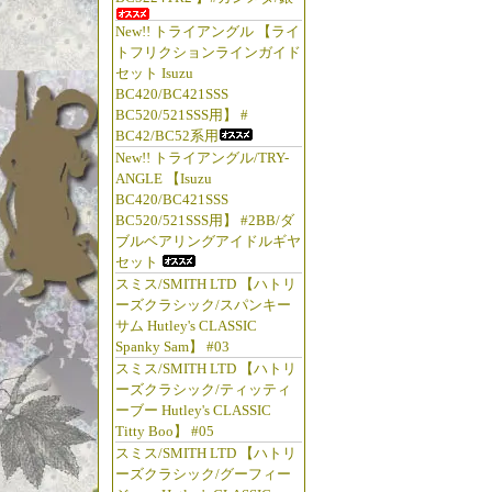
New!! トライアングル 【ライ
トフリクションラインガイド
セット Isuzu
BC420/BC421SSS
BC520/521SSS用】 #
BC42/BC52系用
New!! トライアングル/TRY-
ANGLE 【Isuzu
BC420/BC421SSS
BC520/521SSS用】 #2BB/ダ
ブルベアリングアイドルギヤ
セット
スミス/SMITH LTD 【ハトリ
ーズクラシック/スパンキー
サム Hutley's CLASSIC
Spanky Sam】 #03
スミス/SMITH LTD 【ハトリ
ーズクラシック/ティッティ
ーブー Hutley's CLASSIC
Titty Boo】 #05
スミス/SMITH LTD 【ハトリ
ーズクラシック/グーフィー