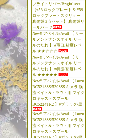
ブライトリバー/Brightliver
【#58 ロックプレート & #59
ロックプレートスクリュー
真鍮製 2点セット】 真鍮製リ
ールパーツ
New!! アベイル/Avail 【 リー
ルメンテナンスオイル リー
ルのたれ 】 #薄口/粘度レベ
ル ★★☆☆☆
New!! アベイル/Avail 【 リー
ルメンテナンスオイル リー
ルのたれ 】 #特濃/粘度レベ
ル ★★★★★
New!! アベイル/Avail 【 Isuzu
BC521SSS/520SSS キメラ 渓
流ベイト&トラウト用 マイク
ロキャストスプール
BC5224TR2 】#ブラック/黒
New!! アベイル/Avail 【 Isuzu
BC521SSS/520SSS キメラ 渓
流ベイト&トラウト用 マイク
ロキャストスプール
BC5224TR2 】#ガンメタ/銀