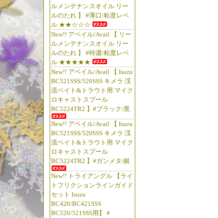
ルメンテナンスオイル リー
ルのたれ 】 #薄口/粘度レベ
ル ★★☆☆☆
New!! アベイル/Avail 【 リー
ルメンテナンスオイル リー
ルのたれ 】 #特濃/粘度レベ
ル ★★★★★
New!! アベイル/Avail 【 Isuzu
BC521SSS/520SSS キメラ 渓
流ベイト&トラウト用 マイク
ロキャストスプール
BC5224TR2 】#ブラック/黒
New!! アベイル/Avail 【 Isuzu
BC521SSS/520SSS キメラ 渓
流ベイト&トラウト用 マイク
ロキャストスプール
BC5224TR2 】#ガンメタ/銀
New!! トライアングル 【ライ
トフリクションラインガイド
セット Isuzu
BC420/BC421SSS
BC520/521SSS用】 #