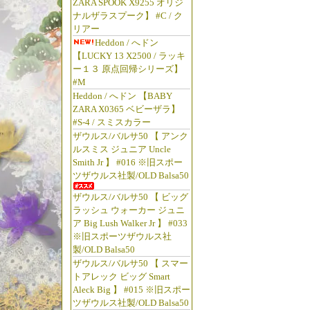
ZARA SPOOK X9255 オリジ
ナルザラスプーク】 #C / ク
リアー
Heddon / へドン
【LUCKY 13 X2500 / ラッキ
ー１３ 原点回帰シリーズ】
#M
Heddon / へドン 【BABY
ZARA X0365 ベビーザラ】
#S-4 / スミスカラー
ザウルス/バルサ50 【 アンク
ルスミス ジュニア Uncle
Smith Jr 】 #016 ※旧スポー
ツザウルス社製/OLD Balsa50
ザウルス/バルサ50 【 ビッグ
ラッシュ ウォーカー ジュニ
ア Big Lush Walker Jr 】 #033
※旧スポーツザウルス社
製/OLD Balsa50
ザウルス/バルサ50 【 スマー
トアレック ビッグ Smart
Aleck Big 】 #015 ※旧スポー
ツザウルス社製/OLD Balsa50