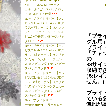
QUATRE Slim #2561-3pcs 】
#MATT BLACK/ブラックフ
ェルール 3ピースパックロッ
ド ※BLガイド仕様
New!! ブライトリバー 【クレ
ビス/Clevis 14110-4pcs UDグ
ラス+4軸カーボン】 #オレン
ジ/ブラックフェルール ※ス
「ブライ
ピニングモデル 4ピースパッ
グル用
クロッド
New!! ブライトリバー 【クレ
ブライ
ビス/Clevis 14110-4pcs UDグ
「チャ
ラス+4軸カーボン】 #クリア
の、
(ホワイト)/シルバーフェルー
SSサイ
ル ※スピニングモデル 4ピー
スパックロッド
収納で
New!! ブライトリバー 【クレ
(※レ
ビス/Clevis 14110-4pcs UDグ
せん。)
ラス+4軸カーボン】 #クリア
(ホワイト)/ブラックフェルー
ル ※スピニングモデル 4ピー
ブライ
スパックロッド
ている
New!! ブライトリバ
無地が
ー/Brightliver 【 リールロッ