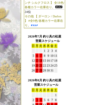
ンチ シルクフロス 】 全18色/
各種カラー在庫在り。
24位
その他 【 ダーロン / Darlon
】 #全9色/各種カラー在庫在
り。
2026年7月 釣り具の松屋
営業スケジュール
日
月
火
水
木
金
土
1
2
3
4
5
6
7
8
9
10
11
12
13
14
15
16
17
18
19
20
21
22
23
24
25
26
27
28
29
30
31
2026年8月 釣り具の松屋
営業スケジュール
日
月
火
水
木
金
土
1
2
3
4
5
6
7
8
9
10
11
12
13
14
15