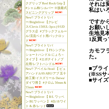
それは
クグリップ Reel Rock Grip 】
#シャム柿/シルバー ※脱着式
私はい
スピニンググリップ
New!! ブライトリバ
ですか
ー/Brightliver 【クレビ
お願い
ス/Clevis 150UL-3pcs (※UD
グラス)】 #ブラックフェルー
生地見
ル/渓流ベイト用パックロッ
1反買
ド
New!! ブライトリバ
カモフ
ー/Brightliver 【 FSシングル
ショートハンドル にょろ～
た。
タイプ 】 #エボナイトノブ
左用/レフトハンドル
■ブラ
New!! アベイル/Avail 【 ピュ
(※SS
アハンドルSS ABU/アブ 五十
鈴工業/イスズリール Daiwa/
■サイズ：
ダイワ用 】 #クロム 50mm &
55mm
New!! ブライトリバ
ー/Brightliver 【 B/L ワッペ
ン BLワッペン 】 #白/ホワイ
ト & 赤/レッド