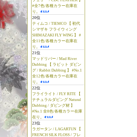
#全7色/各種カラー在庫在
り。
20位
ティムコ / TIEMCO 【 初代
シマザキ フライウィング
SHIMAZAKI FLY WING 】 #
全11色/各種カラー在庫在
り。
21位
マッドリバー / Mad River
Dubbing 【 ラビット ダビン
グ / Rabbit Dubbing 】 #No.1
全12色/各種カラー在庫在
り。
22位
フライライト / FLY RITE 【
ナチュラルダビング Natural
Dubbing / ダビング材 】
#No.1 全8色/各種カラー在庫
在り。
23位
ラガータン / LAGARTUN 【
FRENCH SILK FLOSS / フレ