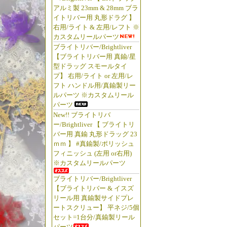
アルミ製 23mm & 28mm ブラ
イトリバー用 丸形ドラグ 】
右用/ライト & 左用/レフト ※
カスタムリールパーツ
ブライトリバー/Brightliver
【ブライトリバー用 真鍮/星
型ドラッグ スモールタイ
プ】 右用/ライト or 左用/レ
フト ハンドル用/真鍮製リー
ルパーツ ※カスタムリール
パーツ
New!! ブライトリバ
ー/Brightliver 【 ブライトリ
バー用 真鍮 丸形ドラッグ 23
ｍｍ 】 #真鍮製/ポリッシュ
フィニッシュ (左用 or右用)
※カスタムリールパーツ
ブライトリバー/Brightliver
【ブライトリバー & イスズ
リール用 真鍮製サイドプレ
ートスクリュー】 平ネジ/5個
セット=1台分/真鍮製リール
パーツ