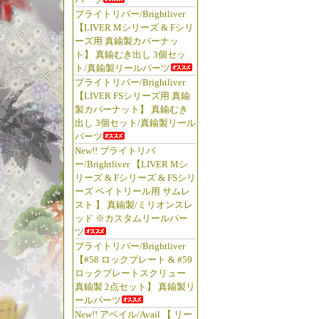
ブライトリバー/Brightliver
【LIVER Mシリーズ & Fシリ
ーズ用 真鍮製カバーナッ
ト】 真鍮むき出し 3個セッ
ト/真鍮製リールパーツ
ブライトリバー/Brightliver
【LIVER FSシリーズ用 真鍮
製カバーナット】 真鍮むき
出し 3個セット/真鍮製リール
パーツ
New!! ブライトリバ
ー/Brightliver 【LIVER Mシ
リーズ & Fシリーズ & FSシリ
ーズ ベイトリール用 サムレ
スト 】 真鍮製/ミリオンスレ
ッド ※カスタムリールパー
ツ
ブライトリバー/Brightliver
【#58 ロックプレート & #59
ロックプレートスクリュー
真鍮製 2点セット】 真鍮製リ
ールパーツ
New!! アベイル/Avail 【 リー