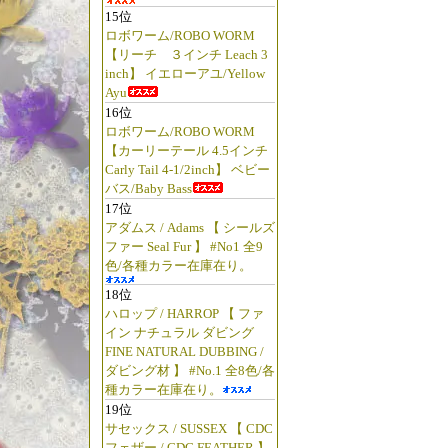
15位
ロボワーム/ROBO WORM
【リーチ ３インチ Leach 3
inch】 イエローアユ/Yellow
Ayu
16位
ロボワーム/ROBO WORM
【カーリーテール 4.5インチ
Carly Tail 4-1/2inch】 ベビー
バス/Baby Bass
17位
アダムス / Adams 【 シールズ
ファー Seal Fur 】 #No1 全9
色/各種カラー在庫在り。
18位
ハロップ / HARROP 【 ファ
イン ナチュラル ダビング
FINE NATURAL DUBBING /
ダビング材 】 #No.1 全8色/各
種カラー在庫在り。
19位
サセックス / SUSSEX 【 CDC
フェザー / CDC FEATHER 】