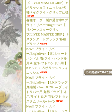
郎潟 野池
プ/LIVER MASTER GRIP】 #
Tackle.c
ポリッシュフィニッシュ/各
種ベイクライトグリップ仕様
Tackle s
Troutfis
各種オーダー製作受付中!! ブ
ライトリバー/Brightliver 【
Isuzuree
リバーマスターグリッ
Lures 
プ/LIVER MASTER GRIP 】 #
レビス 
スタンダードブラック/各種
パックロッ
グリップ
New!! ブライトリバ
#Clevi
ー/Brightliver 【 BLショート
ニングロ
ハンドル 右/ライトハンドル
ネス
用 & 左/レフトハンドル用 】
#アルミノブ/ポリッシュフィ
ニッシュ
New!! ブライトリバ
ー/Brightliver 【 LKドラッグ
真鍮製 23mm & 28mm ブライ
トリバー用 丸形ドラグ 】 右
用/ライト & 左用/レフト ※カ
スタムリールパーツ
New!! ブライトリバ
ー/Brightliver 【 LKドラッグ