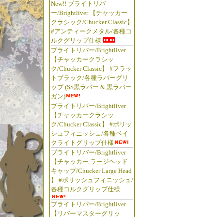
New!! ブライトリバ
ブライト
ー/Brightliver 【チャッカー
リップ 
クラシック/Chucker Classic】
#アンティークメタル/各種コ
ス 渓流
ルクグリップ仕様
マツモト
ブライトリバー/Brightliver
グ フェ
【チャッカークラシッ
バーマ
ク/Chucker Classic】 #フラッ
トブラック/各種ラバーグリ
ターグリ
ップ (SS黒ラバー & 黒ラバー
ングリ
ガン)
トラウト
ブライトリバー/Brightliver
スフィ
【チャッカークラシッ
ク/Chucker Classic】 #ポリッ
ウォー
シュフィニッシュ/各種ベイ
ィッシ
クライトグリップ仕様
バス ス
ブライトリバー/Brightliver
製 長野
【チャッカー ラージヘッド
キャップ/Chucker Large Head
具 松屋
】 #ポリッシュフィニッシュ/
通販 販
各種コルクグリップ仕様
ェブシ
ブライトリバー/Brightliver
ホームペ
【リバーマスターグリッ