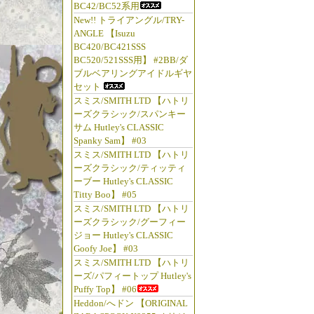
BC42/BC52系用
New!! トライアングル/TRY-
ANGLE 【Isuzu
BC420/BC421SSS
BC520/521SSS用】 #2BB/ダ
ブルベアリングアイドルギヤ
セット
スミス/SMITH LTD 【ハトリ
ーズクラシック/スパンキー
サム Hutley's CLASSIC
Spanky Sam】 #03
スミス/SMITH LTD 【ハトリ
ーズクラシック/ティッティ
ーブー Hutley's CLASSIC
Titty Boo】 #05
スミス/SMITH LTD 【ハトリ
ーズクラシック/グーフィー
ジョー Hutley's CLASSIC
Goofy Joe】 #03
スミス/SMITH LTD 【ハトリ
ーズ/パフィートップ Hutley's
Puffy Top】 #06
Heddon/へドン 【ORIGINAL