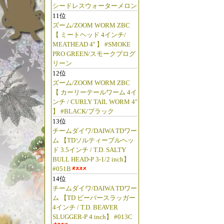
シードレスウォーターメロン
11位
ズーム/ZOOM WORM ZBC
【 ミートヘッド 4インチ/
MEATHEAD 4'' 】 #SMOKE
PRO GREEN/スモークプログ
リーン
12位
ズーム/ZOOM WORM ZBC
【 カーリーテールワーム 4イ
ンチ / CURLY TAIL WORM 4"
】 #BLACK/ブラック
13位
チームダイワ/DAIWA TDワー
ム 【TDソルティーブルヘッ
ド 3.5インチ / T.D. SALTY
BULL HEAD-P 3-1/2 inch】
#051B
14位
チームダイワ/DAIWA TDワー
ム 【TD ビーバースラッガー
4インチ / T.D. BEAVER
SLUGGER-P 4 inch】 #013C