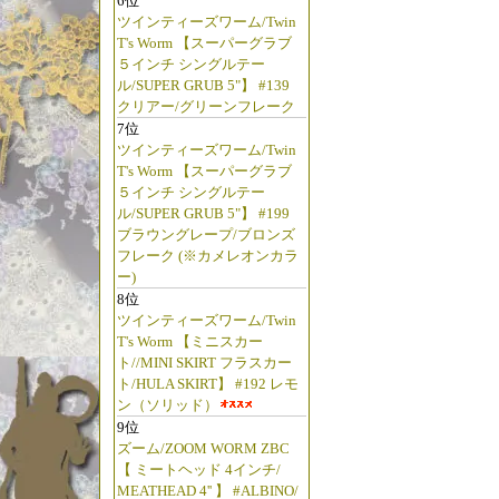
6位
ツインティーズワーム/Twin
T's Worm 【スーパーグラブ
５インチ シングルテー
ル/SUPER GRUB 5"】 #139
クリアー/グリーンフレーク
7位
ツインティーズワーム/Twin
T's Worm 【スーパーグラブ
５インチ シングルテー
ル/SUPER GRUB 5"】 #199
ブラウングレープ/ブロンズ
フレーク (※カメレオンカラ
ー)
8位
ツインティーズワーム/Twin
T's Worm 【ミニスカー
ト//MINI SKIRT フラスカー
ト/HULA SKIRT】 #192 レモ
ン（ソリッド）
9位
ズーム/ZOOM WORM ZBC
【 ミートヘッド 4インチ/
MEATHEAD 4'' 】 #ALBINO/