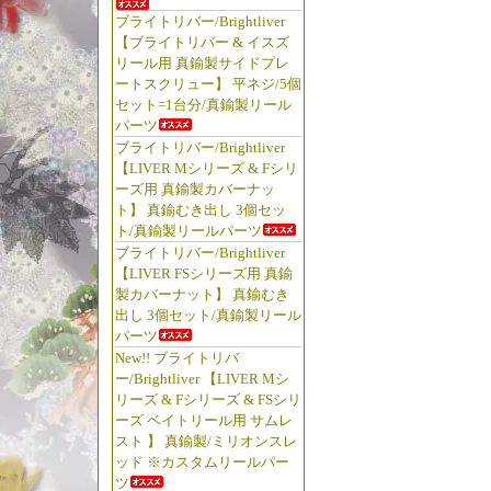
ブライトリバー/Brightliver
【ブライトリバー & イスズ
リール用 真鍮製サイドプレ
ートスクリュー】 平ネジ/5個
セット=1台分/真鍮製リール
パーツ
ブライトリバー/Brightliver
【LIVER Mシリーズ & Fシリ
ーズ用 真鍮製カバーナッ
ト】 真鍮むき出し 3個セッ
ト/真鍮製リールパーツ
ブライトリバー/Brightliver
【LIVER FSシリーズ用 真鍮
製カバーナット】 真鍮むき
出し 3個セット/真鍮製リール
パーツ
New!! ブライトリバ
ー/Brightliver 【LIVER Mシ
リーズ & Fシリーズ & FSシリ
ーズ ベイトリール用 サムレ
スト 】 真鍮製/ミリオンスレ
ッド ※カスタムリールパー
ツ