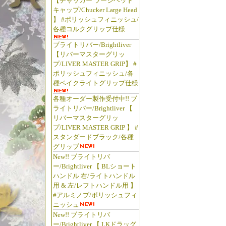
【チャッカー ラージヘッド
キャップ/Chucker Large Head
】 #ポリッシュフィニッシュ/
各種コルクグリップ仕様
ブライトリバー/Brightliver
【リバーマスターグリッ
プ/LIVER MASTER GRIP】 #
ポリッシュフィニッシュ/各
種ベイクライトグリップ仕様
各種オーダー製作受付中!! ブ
ライトリバー/Brightliver 【
リバーマスターグリッ
プ/LIVER MASTER GRIP 】 #
スタンダードブラック/各種
グリップ
New!! ブライトリバ
ー/Brightliver 【 BLショート
ハンドル 右/ライトハンドル
用 & 左/レフトハンドル用 】
#アルミノブ/ポリッシュフィ
ニッシュ
New!! ブライトリバ
ー/Brightliver 【 LKドラッグ