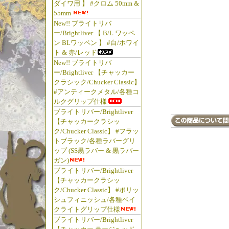
具 #フ
ダイワ用 】 #クロム 50mm &
#PART
55mm
New!! ブライトリバ
崎憲司郎
ー/Brightliver 【 B/L ワッペ
トフィッ
ン BLワッペン 】 #白/ホワイ
バス釣り
ト & 赤/レッド
湖 #琵
New!! ブライトリバ
ー/Brightliver 【チャッカー
屋 Japan 
クラシック/Chucker Classic】
Fishing
#アンティークメタル/各種コ
Reel Re
ルクグリップ仕様
ブライトリバー/Brightliver
【チャッカークラシッ
ク/Chucker Classic】 #フラッ
トブラック/各種ラバーグリ
ップ (SS黒ラバー & 黒ラバー
ガン)
ブライトリバー/Brightliver
【チャッカークラシッ
ク/Chucker Classic】 #ポリッ
シュフィニッシュ/各種ベイ
クライトグリップ仕様
ブライトリバー/Brightliver