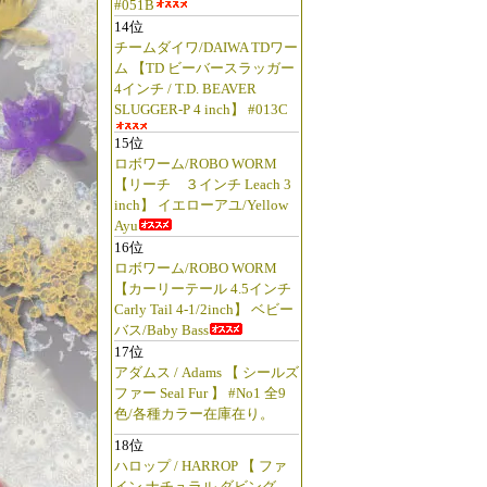
#051B
14位
チームダイワ/DAIWA TDワー
ム 【TD ビーバースラッガー
4インチ / T.D. BEAVER
SLUGGER-P 4 inch】 #013C
15位
ロボワーム/ROBO WORM
【リーチ ３インチ Leach 3
inch】 イエローアユ/Yellow
Ayu
16位
ロボワーム/ROBO WORM
【カーリーテール 4.5インチ
Carly Tail 4-1/2inch】 ベビー
バス/Baby Bass
17位
アダムス / Adams 【 シールズ
ファー Seal Fur 】 #No1 全9
色/各種カラー在庫在り。
18位
ハロップ / HARROP 【 ファ
イン ナチュラル ダビング