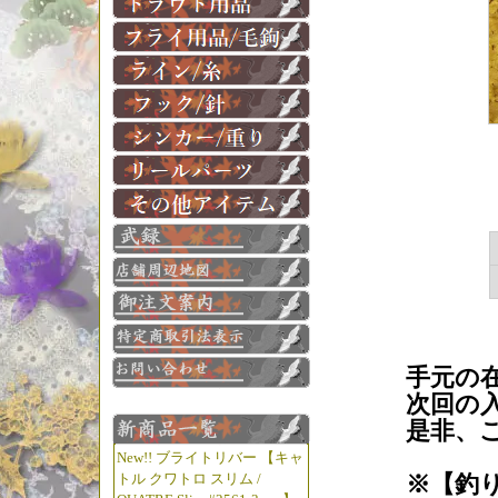
手元の
次回の
是非、
New!! ブライトリバー 【キャ
※【釣
トル クワトロ スリム /