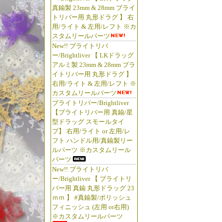
真鍮製 23mm & 28mm ブライ
トリバー用 丸形ドラグ 】 右
用/ライト & 左用/レフト ※カ
スタムリールパーツ
New!! ブライトリバ
ー/Brightliver 【 LKドラッグ
アルミ製 23mm & 28mm ブラ
イトリバー用 丸形ドラグ 】
右用/ライト & 左用/レフト ※
カスタムリールパーツ
ブライトリバー/Brightliver
【ブライトリバー用 真鍮/星
型ドラッグ スモールタイ
プ】 右用/ライト or 左用/レ
フト ハンドル用/真鍮製リー
ルパーツ ※カスタムリール
パーツ
New!! ブライトリバ
ー/Brightliver 【 ブライトリ
バー用 真鍮 丸形ドラッグ 23
ｍｍ 】 #真鍮製/ポリッシュ
フィニッシュ (左用 or右用)
※カスタムリールパーツ