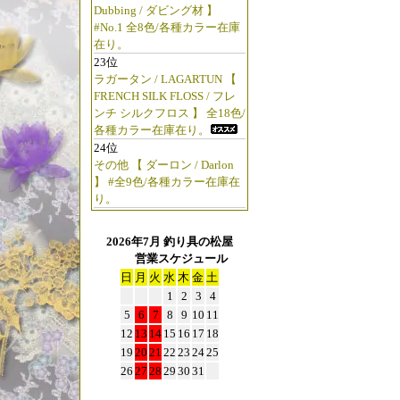
Dubbing / ダビング材 】
#No.1 全8色/各種カラー在庫
在り。
23位
ラガータン / LAGARTUN 【
FRENCH SILK FLOSS / フレ
ンチ シルクフロス 】 全18色/
各種カラー在庫在り。
24位
その他 【 ダーロン / Darlon
】 #全9色/各種カラー在庫在
り。
2026年7月 釣り具の松屋
営業スケジュール
日
月
火
水
木
金
土
1
2
3
4
5
6
7
8
9
10
11
12
13
14
15
16
17
18
19
20
21
22
23
24
25
26
27
28
29
30
31