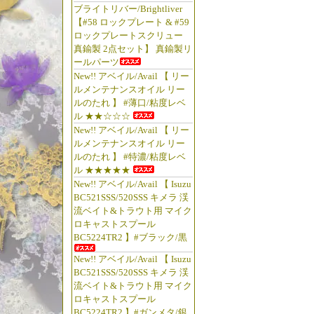
ブライトリバー/Brightliver
【#58 ロックプレート & #59
ロックプレートスクリュー
真鍮製 2点セット】 真鍮製リ
ールパーツ
New!! アベイル/Avail 【 リー
ルメンテナンスオイル リー
ルのたれ 】 #薄口/粘度レベ
ル ★★☆☆☆
New!! アベイル/Avail 【 リー
ルメンテナンスオイル リー
ルのたれ 】 #特濃/粘度レベ
ル ★★★★★
New!! アベイル/Avail 【 Isuzu
BC521SSS/520SSS キメラ 渓
流ベイト&トラウト用 マイク
ロキャストスプール
BC5224TR2 】#ブラック/黒
New!! アベイル/Avail 【 Isuzu
BC521SSS/520SSS キメラ 渓
流ベイト&トラウト用 マイク
ロキャストスプール
BC5224TR2 】#ガンメタ/銀