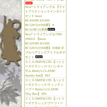
New!! トライアングル 【ライ
トフリクションラインガイド
セット Isuzu
BC420/BC421SSS
BC520/521SSS用】 #
BC42/BC52系用
New!! トライアングル/TRY-
ANGLE 【Isuzu
BC420/BC421SSS
BC520/521SSS用】 #2BB/ダ
ブルベアリングアイドルギヤ
セット
スミス/SMITH LTD 【ハトリ
ーズクラシック/スパンキー
サム Hutley's CLASSIC
Spanky Sam】 #03
スミス/SMITH LTD 【ハトリ
ーズクラシック/ティッティ
ーブー Hutley's CLASSIC
Titty Boo】 #05
スミス/SMITH LTD 【ハトリ
ーズクラシック/グーフィー