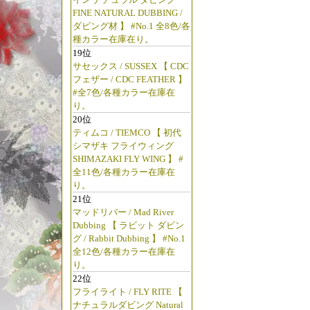
FINE NATURAL DUBBING /
ダビング材 】 #No.1 全8色/各
種カラー在庫在り。
19位
サセックス / SUSSEX 【 CDC
フェザー / CDC FEATHER 】
#全7色/各種カラー在庫在
り。
20位
ティムコ / TIEMCO 【 初代
シマザキ フライウィング
SHIMAZAKI FLY WING 】 #
全11色/各種カラー在庫在
り。
21位
マッドリバー / Mad River
Dubbing 【 ラビット ダビン
グ / Rabbit Dubbing 】 #No.1
全12色/各種カラー在庫在
り。
22位
フライライト / FLY RITE 【
ナチュラルダビング Natural