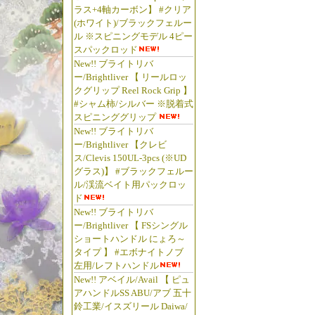
ラス+4軸カーボン】 #クリア
(ホワイト)/ブラックフェルー
フライ
ル ※スピニングモデル 4ピー
島崎憲司
スパックロッド
サワダ 
New!! ブライトリバ
ー/Brightliver 【 リールロッ
ンサワ
クグリップ Reel Rock Grip 】
リーダ
#シャム柿/シルバー ※脱着式
イフラ
スピニンググリップ
サーモン
New!! ブライトリバ
ー/Brightliver 【クレビ
ッド 
ス/Clevis 150UL-3pcs (※UD
専門書 
グラス)】 #ブラックフェルー
ライロッ
ル/渓流ベイト用パックロッ
クス 釣
ド
New!! ブライトリバ
ット通
ー/Brightliver 【 FSシングル
オンラ
ショートハンドル にょろ～
グ ト
タイプ 】 #エボナイトノブ
ベイト
左用/レフトハンドル
New!! アベイル/Avail 【 ピュ
信州 長
アハンドルSS ABU/アブ 五十
アー専門
鈴工業/イスズリール Daiwa/