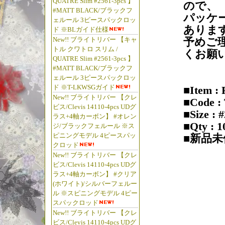
QUATRE Slim #2561-3pcs 】
ので、
#MATT BLACK/ブラックフ
パッケ
ェルール 3ピースパックロッ
ありま
ド ※BLガイド仕様
予めご
New!! ブライトリバー 【キャ
トル クワトロ スリム /
くお願
QUATRE Slim #2561-3pcs 】
#MATT BLACK/ブラックフ
ェルール 3ピースパックロッ
ド ※T-LKWSGガイド
■Item 
New!! ブライトリバー 【クレ
■Code :
ビス/Clevis 14110-4pcs UDグ
■Size : 
ラス+4軸カーボン】 #オレン
■Qty : 
ジ/ブラックフェルール ※ス
ピニングモデル 4ピースパッ
■新品未
クロッド
New!! ブライトリバー 【クレ
ビス/Clevis 14110-4pcs UDグ
ラス+4軸カーボン】 #クリア
(ホワイト)/シルバーフェルー
ル ※スピニングモデル 4ピー
スパックロッド
New!! ブライトリバー 【クレ
ビス/Clevis 14110-4pcs UDグ