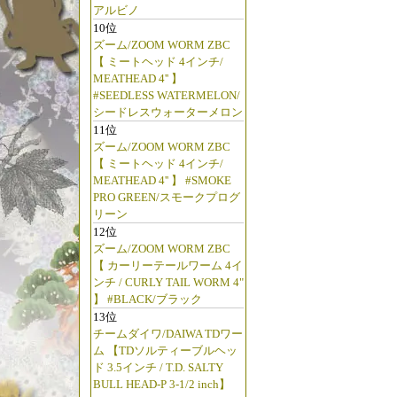
アルビノ
10位
ズーム/ZOOM WORM ZBC
【 ミートヘッド 4インチ/
MEATHEAD 4'' 】
#SEEDLESS WATERMELON/
シードレスウォーターメロン
11位
ズーム/ZOOM WORM ZBC
【 ミートヘッド 4インチ/
MEATHEAD 4'' 】 #SMOKE
PRO GREEN/スモークプログ
リーン
12位
ズーム/ZOOM WORM ZBC
【 カーリーテールワーム 4イ
ンチ / CURLY TAIL WORM 4"
】 #BLACK/ブラック
13位
チームダイワ/DAIWA TDワー
ム 【TDソルティーブルヘッ
ド 3.5インチ / T.D. SALTY
BULL HEAD-P 3-1/2 inch】