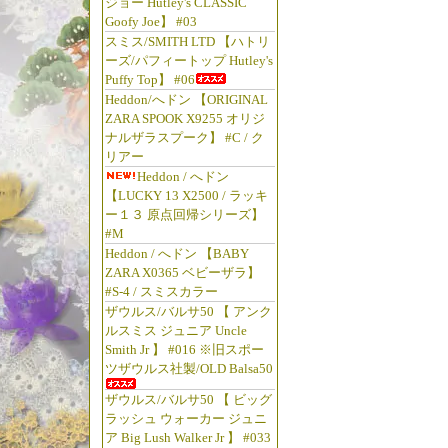
ジョー Hutley's CLASSIC
Goofy Joe】 #03
スミス/SMITH LTD 【ハトリ
ーズ/パフィートップ Hutley's
Puffy Top】 #06
Heddon/へドン 【ORIGINAL
ZARA SPOOK X9255 オリジ
ナルザラスプーク】 #C / ク
リアー
Heddon / へドン
【LUCKY 13 X2500 / ラッキ
ー１３ 原点回帰シリーズ】
#M
Heddon / へドン 【BABY
ZARA X0365 ベビーザラ】
#S-4 / スミスカラー
ザウルス/バルサ50 【 アンク
ルスミス ジュニア Uncle
Smith Jr 】 #016 ※旧スポー
ツザウルス社製/OLD Balsa50
ザウルス/バルサ50 【 ビッグ
ラッシュ ウォーカー ジュニ
ア Big Lush Walker Jr 】 #033