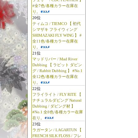
#全7色/各種カラー在庫在
り。
20位
ティムコ / TIEMCO 【 初代
シマザキ フライウィング
SHIMAZAKI FLY WING 】 #
全11色/各種カラー在庫在
り。
21位
マッドリバー / Mad River
Dubbing 【 ラビット ダビン
グ / Rabbit Dubbing 】 #No.1
全12色/各種カラー在庫在
り。
22位
フライライト / FLY RITE 【
ナチュラルダビング Natural
Dubbing / ダビング材 】
#No.1 全8色/各種カラー在庫
在り。
23位
ラガータン / LAGARTUN 【
FRENCH SILK FLOSS / フレ