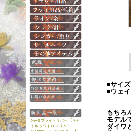
■サイズ： 
■ウェイト
もちろ
モデル
New!! ブライトリバー 【キャ
ダイワ
トル クワトロ スリム /