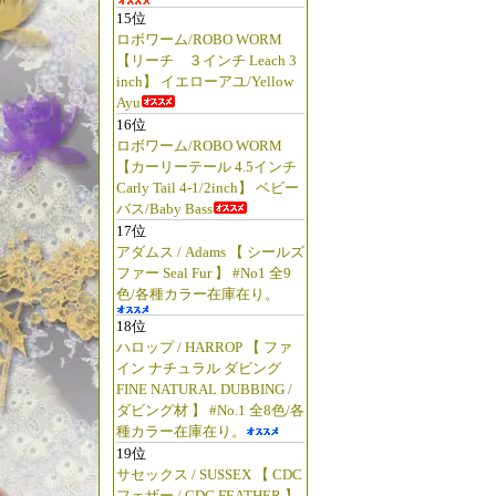
15位
ロボワーム/ROBO WORM
【リーチ ３インチ Leach 3
inch】 イエローアユ/Yellow
Ayu
16位
ロボワーム/ROBO WORM
【カーリーテール 4.5インチ
Carly Tail 4-1/2inch】 ベビー
バス/Baby Bass
17位
アダムス / Adams 【 シールズ
ファー Seal Fur 】 #No1 全9
色/各種カラー在庫在り。
18位
ハロップ / HARROP 【 ファ
イン ナチュラル ダビング
FINE NATURAL DUBBING /
ダビング材 】 #No.1 全8色/各
種カラー在庫在り。
19位
サセックス / SUSSEX 【 CDC
フェザー / CDC FEATHER 】