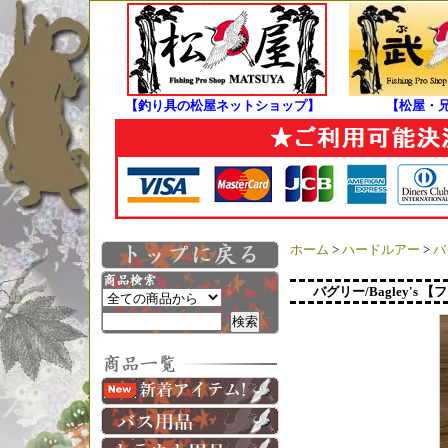
【釣り具の松屋ネットショップ】
【松屋・
ホーム
>
ハードルアー
>
バ
バグリー/Bagley's 【