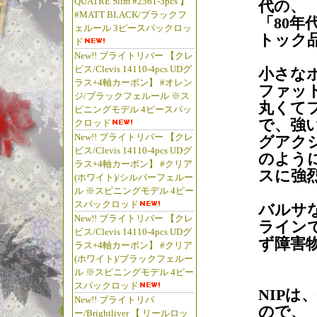
QUATRE Slim #2561-3pcs 】
代の、
#MATT BLACK/ブラックフ
「80
ェルール 3ピースパックロッ
トック
ド
New!! ブライトリバー 【クレ
ビス/Clevis 14110-4pcs UDグ
小さな
ラス+4軸カーボン】 #オレン
ファッ
ジ/ブラックフェルール ※ス
丸くて
ピニングモデル 4ピースパッ
で、強
クロッド
New!! ブライトリバー 【クレ
グアク
ビス/Clevis 14110-4pcs UDグ
のよう
ラス+4軸カーボン】 #クリア
スに強
(ホワイト)/シルバーフェルー
ル ※スピニングモデル 4ピー
スパックロッド
バルサ
New!! ブライトリバー 【クレ
ライン
ビス/Clevis 14110-4pcs UDグ
ず障害
ラス+4軸カーボン】 #クリア
(ホワイト)/ブラックフェルー
ル ※スピニングモデル 4ピー
スパックロッド
NIP
New!! ブライトリバ
ので、
ー/Brightliver 【 リールロッ