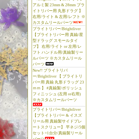
アルミ製 23mm & 28mm ブラ
イトリバー用 丸形ドラグ 】
右用/ライト & 左用/レフト ※
カスタムリールパーツ
ブライトリバー/Brightliver
【ブライトリバー用 真鍮/星
型ドラッグ スモールタイ
プ】 右用/ライト or 左用/レ
フト ハンドル用/真鍮製リー
ルパーツ ※カスタムリール
パーツ
New!! ブライトリバ
ー/Brightliver 【 ブライトリ
バー用 真鍮 丸形ドラッグ 23
ｍｍ 】 #真鍮製/ポリッシュ
フィニッシュ (左用 or右用)
※カスタムリールパーツ
ブライトリバー/Brightliver
【ブライトリバー & イスズ
リール用 真鍮製サイドプレ
ートスクリュー】 平ネジ/5個
セット=1台分/真鍮製リール
パーツ