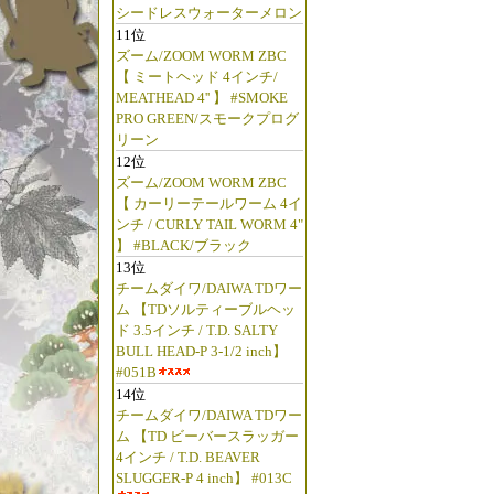
シードレスウォーターメロン
11位
ズーム/ZOOM WORM ZBC
【 ミートヘッド 4インチ/
MEATHEAD 4'' 】 #SMOKE
PRO GREEN/スモークプログ
リーン
12位
ズーム/ZOOM WORM ZBC
【 カーリーテールワーム 4イ
ンチ / CURLY TAIL WORM 4"
】 #BLACK/ブラック
13位
チームダイワ/DAIWA TDワー
ム 【TDソルティーブルヘッ
ド 3.5インチ / T.D. SALTY
BULL HEAD-P 3-1/2 inch】
#051B
14位
チームダイワ/DAIWA TDワー
ム 【TD ビーバースラッガー
4インチ / T.D. BEAVER
SLUGGER-P 4 inch】 #013C