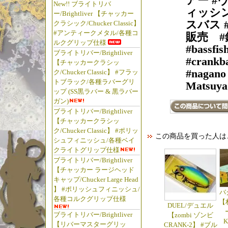
アー #
New!! ブライトリバ
ィッシン
ー/Brightliver 【チャッカー
スバス 
クラシック/Chucker Classic】
#アンティークメタル/各種コ
販売 #釣
ルクグリップ仕様
#bassfis
ブライトリバー/Brightliver
#crankba
【チャッカークラシッ
#nagano 
ク/Chucker Classic】 #フラッ
トブラック/各種ラバーグリ
Matsuya
ップ (SS黒ラバー & 黒ラバー
ガン)
ブライトリバー/Brightliver
【チャッカークラシッ
ク/Chucker Classic】 #ポリッ
この商品を買った人は
シュフィニッシュ/各種ベイ
クライトグリップ仕様
ブライトリバー/Brightliver
【チャッカー ラージヘッド
キャップ/Chucker Large Head
】 #ポリッシュフィニッシュ/
バグ
各種コルクグリップ仕様
【
DUEL/デュエル
ブライトリバー/Brightliver
【zombi ゾンビ
K
【リバーマスターグリッ
CRANK-2】 #ブル