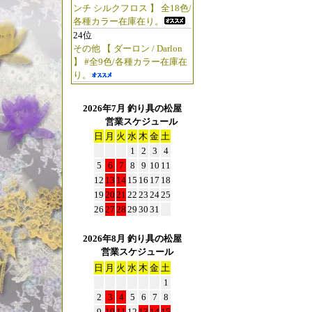
ンチ シルクフロス 】 全18色/
各種カラー在庫在り。
24位
その他 【 ダーロン / Darlon
】 #全9色/各種カラー在庫在
り。
2026年7月 釣り具の松屋
営業スケジュール
日
月
火
水
木
金
土
1
2
3
4
5
6
7
8
9
10
11
12
13
14
15
16
17
18
19
20
21
22
23
24
25
26
27
28
29
30
31
2026年8月 釣り具の松屋
営業スケジュール
日
月
火
水
木
金
土
1
2
3
4
5
6
7
8
9
10
11
12
13
14
15