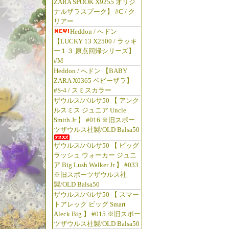
ZARA SPOOK X9255 オリジ
ナルザラスプーク】 #C / ク
リアー
Heddon / へドン
【LUCKY 13 X2500 / ラッキ
ー１３ 原点回帰シリーズ】
#M
Heddon / へドン 【BABY
ZARA X0365 ベビーザラ】
#S-4 / スミスカラー
ザウルス/バルサ50 【 アンク
ルスミス ジュニア Uncle
Smith Jr 】 #016 ※旧スポー
ツザウルス社製/OLD Balsa50
ザウルス/バルサ50 【 ビッグ
ラッシュ ウォーカー ジュニ
ア Big Lush Walker Jr 】 #033
※旧スポーツザウルス社
製/OLD Balsa50
ザウルス/バルサ50 【 スマー
トアレック ビッグ Smart
Aleck Big 】 #015 ※旧スポー
ツザウルス社製/OLD Balsa50