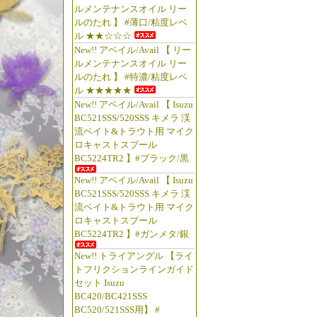
ルメンテナンスオイル リー
ルのたれ 】 #薄口/粘度レベ
ル ★★☆☆☆
New!! アベイル/Avail 【 リー
ルメンテナンスオイル リー
ルのたれ 】 #特濃/粘度レベ
ル ★★★★★
New!! アベイル/Avail 【 Isuzu
BC521SSS/520SSS キメラ 渓
流ベイト&トラウト用 マイク
ロキャストスプール
BC5224TR2 】#ブラック/黒
New!! アベイル/Avail 【 Isuzu
BC521SSS/520SSS キメラ 渓
流ベイト&トラウト用 マイク
ロキャストスプール
BC5224TR2 】#ガンメタ/銀
New!! トライアングル 【ライ
トフリクションラインガイド
セット Isuzu
BC420/BC421SSS
BC520/521SSS用】 #