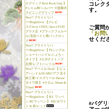
コレク
クグリップ Reel Rock Grip 】
#シャム柿/シルバー ※脱着式
す。
スピニンググリップ
New!! ブライトリバ
ー/Brightliver 【クレビ
ご質問
ス/Clevis 150UL-3pcs (※UD
グラス)】 #ブラックフェルー
「お問
ル/渓流ベイト用パックロッ
せくだ
ド
New!! ブライトリバ
ー/Brightliver 【 FSシングル
ショートハンドル にょろ～
タイプ 】 #エボナイトノブ
左用/レフトハンドル
New!! アベイル/Avail 【 ピュ
アハンドルSS ABU/アブ 五十
鈴工業/イスズリール Daiwa/
ダイワ用 】 #クロム 50mm &
55mm
New!! ブライトリバ
ー/Brightliver 【 B/L ワッペ
ン BLワッペン 】 #白/ホワイ
#バグリ
ト & 赤/レッド