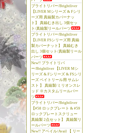
ブライトリバー/Brightliver
【LIVER Mシリーズ & Fシリ
ーズ用 真鍮製カバーナッ
ト】 真鍮むき出し 3個セッ
ト/真鍮製リールパーツ
ブライトリバー/Brightliver
【LIVER FSシリーズ用 真鍮
製カバーナット】 真鍮むき
出し 3個セット/真鍮製リール
パーツ
New!! ブライトリバ
ー/Brightliver 【LIVER Mシ
リーズ & Fシリーズ & FSシリ
ーズ ベイトリール用 サムレ
スト 】 真鍮製/ミリオンスレ
ッド ※カスタムリールパー
ツ
ブライトリバー/Brightliver
【#58 ロックプレート & #59
ロックプレートスクリュー
真鍮製 2点セット】 真鍮製リ
ールパーツ
New!! アベイル/Avail 【 リー