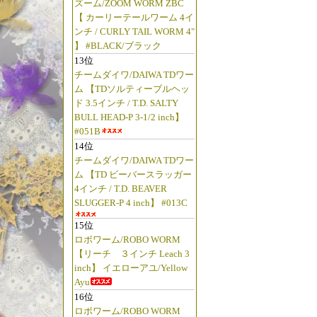
ズーム/ZOOM WORM ZBC
【 カーリーテールワーム 4イ
ンチ / CURLY TAIL WORM 4"
】 #BLACK/ブラック
13位
チームダイワ/DAIWA TDワー
ム 【TDソルティーブルヘッ
ド 3.5インチ / T.D. SALTY
BULL HEAD-P 3-1/2 inch】
#051B
14位
チームダイワ/DAIWA TDワー
ム 【TD ビーバースラッガー
4インチ / T.D. BEAVER
SLUGGER-P 4 inch】 #013C
15位
ロボワーム/ROBO WORM
【リーチ ３インチ Leach 3
inch】 イエローアユ/Yellow
Ayu
16位
ロボワーム/ROBO WORM