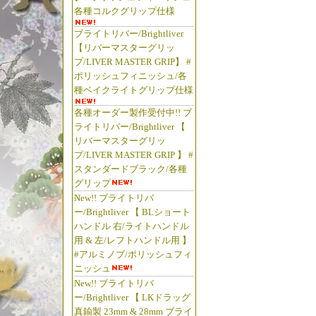
各種コルクグリップ仕様
ブライトリバー/Brightliver
【リバーマスターグリッ
プ/LIVER MASTER GRIP】 #
ポリッシュフィニッシュ/各
種ベイクライトグリップ仕様
各種オーダー製作受付中!! ブ
ライトリバー/Brightliver 【
リバーマスターグリッ
プ/LIVER MASTER GRIP 】 #
スタンダードブラック/各種
グリップ
New!! ブライトリバ
ー/Brightliver 【 BLショート
ハンドル 右/ライトハンドル
用 & 左/レフトハンドル用 】
#アルミノブ/ポリッシュフィ
ニッシュ
New!! ブライトリバ
ー/Brightliver 【 LKドラッグ
真鍮製 23mm & 28mm ブライ