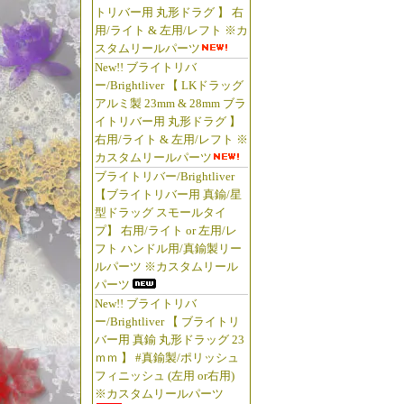
トリバー用 丸形ドラグ 】 右
用/ライト & 左用/レフト ※カ
スタムリールパーツ
New!! ブライトリバ
ー/Brightliver 【 LKドラッグ
アルミ製 23mm & 28mm ブラ
イトリバー用 丸形ドラグ 】
右用/ライト & 左用/レフト ※
カスタムリールパーツ
ブライトリバー/Brightliver
【ブライトリバー用 真鍮/星
型ドラッグ スモールタイ
プ】 右用/ライト or 左用/レ
フト ハンドル用/真鍮製リー
ルパーツ ※カスタムリール
パーツ
New!! ブライトリバ
ー/Brightliver 【 ブライトリ
バー用 真鍮 丸形ドラッグ 23
ｍｍ 】 #真鍮製/ポリッシュ
フィニッシュ (左用 or右用)
※カスタムリールパーツ