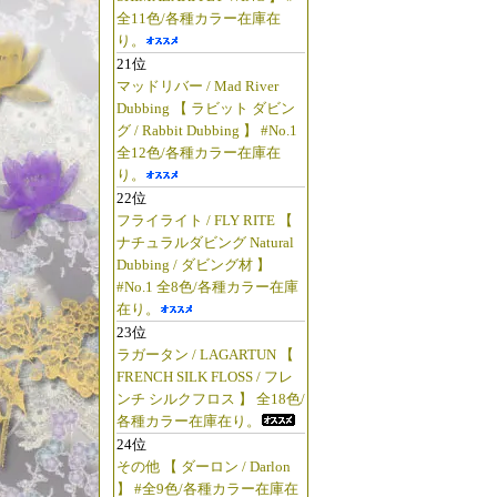
全11色/各種カラー在庫在
り。
21位
マッドリバー / Mad River
Dubbing 【 ラビット ダビン
グ / Rabbit Dubbing 】 #No.1
全12色/各種カラー在庫在
り。
22位
フライライト / FLY RITE 【
ナチュラルダビング Natural
Dubbing / ダビング材 】
#No.1 全8色/各種カラー在庫
在り。
23位
ラガータン / LAGARTUN 【
FRENCH SILK FLOSS / フレ
ンチ シルクフロス 】 全18色/
各種カラー在庫在り。
24位
その他 【 ダーロン / Darlon
】 #全9色/各種カラー在庫在