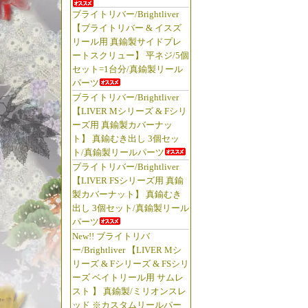
ブライトリバー/Brightliver
【ブライトリバー & イスズ
リール用 真鍮製サイドプレ
ートスクリュー】 平ネジ/5個
セット=1台分/真鍮製リール
パーツ
ブライトリバー/Brightliver
【LIVER Mシリーズ & Fシリ
ーズ用 真鍮製カバーナッ
ト】 真鍮むき出し 3個セッ
ト/真鍮製リールパーツ
ブライトリバー/Brightliver
【LIVER FSシリーズ用 真鍮
製カバーナット】 真鍮むき
出し 3個セット/真鍮製リール
パーツ
New!! ブライトリバ
ー/Brightliver 【LIVER Mシ
リーズ & Fシリーズ & FSシリ
ーズ ベイトリール用 サムレ
スト 】 真鍮製/ミリオンスレ
ッド ※カスタムリールパー