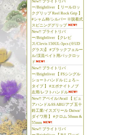
New!! ブライトリバ
ー/Brightliver 【 リールロッ
クグリップ Reel Rock Grip 】
#シャム柿/シルバー ※脱着式
スピニンググリップ
New!! ブライトリバ
ー/Brightliver 【クレビ
ス/Clevis 150UL-3pcs (※UD
グラス)】 #ブラックフェルー
ル/渓流ベイト用パックロッ
ド
New!! ブライトリバ
ー/Brightliver 【 FSシングル
ショートハンドル にょろ～
タイプ 】 #エボナイトノブ
左用/レフトハンドル
New!! アベイル/Avail 【 ピュ
アハンドルSS ABU/アブ 五十
鈴工業/イスズリール Daiwa/
ダイワ用 】 #クロム 50mm &
55mm
New!! ブライトリバ
ー/Brightliver 【 B/L ワッペ