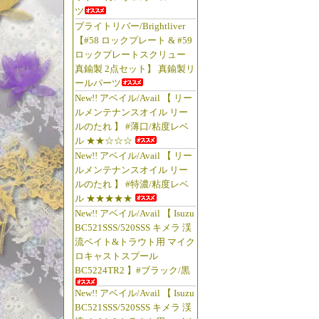
ツ
ブライトリバー/Brightliver
【#58 ロックプレート & #59
ロックプレートスクリュー
真鍮製 2点セット】 真鍮製リ
ールパーツ
New!! アベイル/Avail 【 リー
ルメンテナンスオイル リー
ルのたれ 】 #薄口/粘度レベ
ル ★★☆☆☆
New!! アベイル/Avail 【 リー
ルメンテナンスオイル リー
ルのたれ 】 #特濃/粘度レベ
ル ★★★★★
New!! アベイル/Avail 【 Isuzu
BC521SSS/520SSS キメラ 渓
流ベイト&トラウト用 マイク
ロキャストスプール
BC5224TR2 】#ブラック/黒
New!! アベイル/Avail 【 Isuzu
BC521SSS/520SSS キメラ 渓