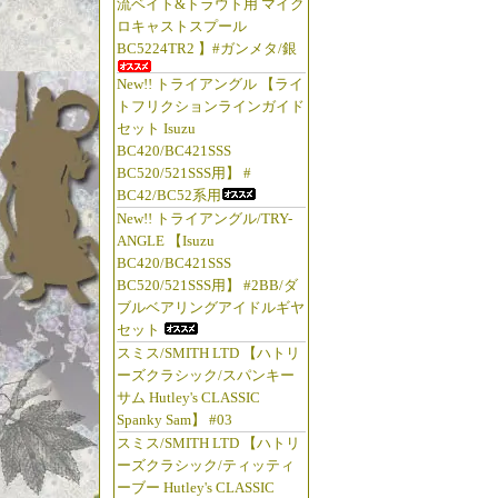
流ベイト&トラウト用 マイク
ロキャストスプール
BC5224TR2 】#ガンメタ/銀
New!! トライアングル 【ライ
トフリクションラインガイド
セット Isuzu
BC420/BC421SSS
BC520/521SSS用】 #
BC42/BC52系用
New!! トライアングル/TRY-
ANGLE 【Isuzu
BC420/BC421SSS
BC520/521SSS用】 #2BB/ダ
ブルベアリングアイドルギヤ
セット
スミス/SMITH LTD 【ハトリ
ーズクラシック/スパンキー
サム Hutley's CLASSIC
Spanky Sam】 #03
スミス/SMITH LTD 【ハトリ
ーズクラシック/ティッティ
ーブー Hutley's CLASSIC