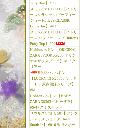
Titty Boo】 #05
スミス/SMITH LTD 【ハトリ
ーズクラシック/グーフィー
ジョー Hutley's CLASSIC
Goofy Joe】 #03
スミス/SMITH LTD 【ハトリ
ーズ/パフィートップ Hutley's
Puffy Top】 #06
Heddon/へドン 【ORIGINAL
ZARA SPOOK X9255 オリジ
ナルザラスプーク】 #C / ク
リアー
Heddon / へドン
【LUCKY 13 X2500 / ラッキ
ー１３ 原点回帰シリーズ】
#M
Heddon / へドン 【BABY
ZARA X0365 ベビーザラ】
#S-4 / スミスカラー
ザウルス/バルサ50 【 アンク
ルスミス ジュニア Uncle
Smith Jr 】 #016 ※旧スポー