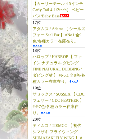
【カーリーテール 4.5インチ
Carly Tail 4-1/2inch】 ベビー
バス/Baby Bass
17位
アダムス / Adams 【 シールズ
ファー Seal Fur 】 #No1 全9
色/各種カラー在庫在り。
18位
ハロップ / HARROP 【 ファ
イン ナチュラル ダビング
FINE NATURAL DUBBING /
ダビング材 】 #No.1 全8色/各
種カラー在庫在り。
19位
サセックス / SUSSEX 【 CDC
フェザー / CDC FEATHER 】
#全7色/各種カラー在庫在
り。
20位
ティムコ / TIEMCO 【 初代
シマザキ フライウィング
SHIMAZAKI FLY WING 】 #