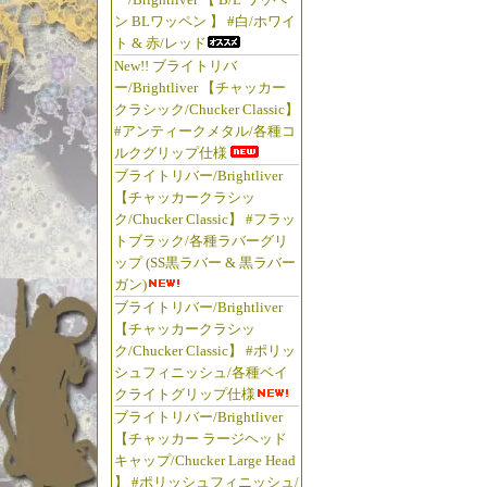
ン BLワッペン 】 #白/ホワイ
ト & 赤/レッド
New!! ブライトリバ
ー/Brightliver 【チャッカー
クラシック/Chucker Classic】
#アンティークメタル/各種コ
ルクグリップ仕様
ブライトリバー/Brightliver
【チャッカークラシッ
ク/Chucker Classic】 #フラッ
トブラック/各種ラバーグリ
ップ (SS黒ラバー & 黒ラバー
ガン)
ブライトリバー/Brightliver
【チャッカークラシッ
ク/Chucker Classic】 #ポリッ
シュフィニッシュ/各種ベイ
クライトグリップ仕様
ブライトリバー/Brightliver
【チャッカー ラージヘッド
キャップ/Chucker Large Head
】 #ポリッシュフィニッシュ/