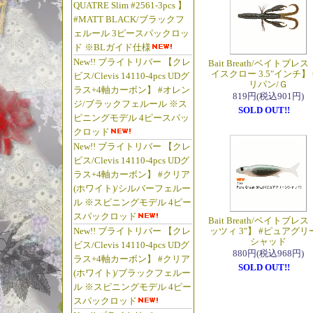
QUATRE Slim #2561-3pcs 】
#MATT BLACK/ブラックフ
ェルール 3ピースパックロッ
ド ※BLガイド仕様
New!! ブライトリバー 【クレ
Bait Breath/ベイトブレス
イスクロー 3.5"インチ】 
ビス/Clevis 14110-4pcs UDグ
リパン/Ｇ
ラス+4軸カーボン】 #オレン
819円(税込901円)
ジ/ブラックフェルール ※ス
SOLD OUT!!
ピニングモデル 4ピースパッ
クロッド
New!! ブライトリバー 【クレ
ビス/Clevis 14110-4pcs UDグ
ラス+4軸カーボン】 #クリア
(ホワイト)/シルバーフェルー
ル ※スピニングモデル 4ピー
スパックロッド
Bait Breath/ベイトブレス
New!! ブライトリバー 【クレ
ッツィ 3"】 #ピュアグリ
シャッド
ビス/Clevis 14110-4pcs UDグ
880円(税込968円)
ラス+4軸カーボン】 #クリア
SOLD OUT!!
(ホワイト)/ブラックフェルー
ル ※スピニングモデル 4ピー
スパックロッド