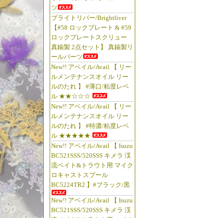
ツ
ブライトリバー/Brightliver
【#58 ロックプレート & #59
ロックプレートスクリュー
真鍮製 2点セット】 真鍮製リ
ールパーツ
New!! アベイル/Avail 【 リー
ルメンテナンスオイル リー
ルのたれ 】 #薄口/粘度レベ
ル ★★☆☆☆
New!! アベイル/Avail 【 リー
ルメンテナンスオイル リー
ルのたれ 】 #特濃/粘度レベ
ル ★★★★★
New!! アベイル/Avail 【 Isuzu
BC521SSS/520SSS キメラ 渓
流ベイト&トラウト用 マイク
ロキャストスプール
BC5224TR2 】#ブラック/黒
New!! アベイル/Avail 【 Isuzu
BC521SSS/520SSS キメラ 渓