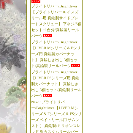
ブライトリバー/Brightliver
【ブライトリバー & イスズ
リール用 真鍮製サイドプレ
ートスクリュー】 平ネジ/5個
セット=1台分/真鍮製リール
パーツ
ブライトリバー/Brightliver
【LIVER Mシリーズ & Fシリ
ーズ用 真鍮製カバーナッ
ト】 真鍮むき出し 3個セッ
ト/真鍮製リールパーツ
ブライトリバー/Brightliver
【LIVER FSシリーズ用 真鍮
製カバーナット】 真鍮むき
出し 3個セット/真鍮製リール
パーツ
New!! ブライトリバ
ー/Brightliver 【LIVER Mシ
リーズ & Fシリーズ & FSシリ
ーズ ベイトリール用 サムレ
スト 】 真鍮製/ミリオンスレ
ッド ※カスタムリールパー