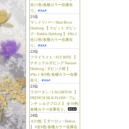
全11色/各種カラー在庫在
り。
21位
マッドリバー / Mad River
Dubbing 【 ラビット ダビン
グ / Rabbit Dubbing 】 #No.1
全12色/各種カラー在庫在
り。
22位
フライライト / FLY RITE 【
ナチュラルダビング Natural
Dubbing / ダビング材 】
#No.1 全8色/各種カラー在庫
在り。
23位
ラガータン / LAGARTUN 【
FRENCH SILK FLOSS / フレ
ンチ シルクフロス 】 全18色/
各種カラー在庫在り。
24位
その他 【 ダーロン / Darlon
】 #全9色/各種カラー在庫在