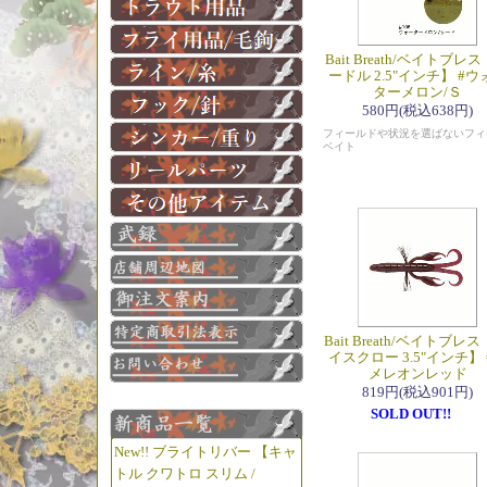
Bait Breath/ベイトブレ
ードル 2.5"インチ】 #ウ
ターメロン/Ｓ
580円(税込638円)
フィールドや状況を選ばないフィ
ベイト
Bait Breath/ベイトブレス
イスクロー 3.5"インチ】 
メレオンレッド
819円(税込901円)
SOLD OUT!!
New!! ブライトリバー 【キャ
トル クワトロ スリム /