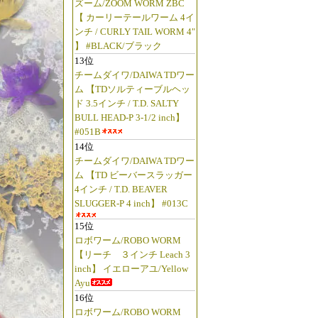
ズーム/ZOOM WORM ZBC
【 カーリーテールワーム 4イ
ンチ / CURLY TAIL WORM 4"
】 #BLACK/ブラック
13位
チームダイワ/DAIWA TDワー
ム 【TDソルティーブルヘッ
ド 3.5インチ / T.D. SALTY
BULL HEAD-P 3-1/2 inch】
#051B
14位
チームダイワ/DAIWA TDワー
ム 【TD ビーバースラッガー
4インチ / T.D. BEAVER
SLUGGER-P 4 inch】 #013C
15位
ロボワーム/ROBO WORM
【リーチ ３インチ Leach 3
inch】 イエローアユ/Yellow
Ayu
16位
ロボワーム/ROBO WORM