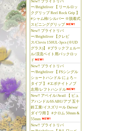
New!! ブライトリバ
ー/Brightliver 【 リールロッ
クグリップ Reel Rock Grip 】
#シャム柿/シルバー ※脱着式
スピニンググリップ
New!! ブライトリバ
ー/Brightliver 【クレビ
ス/Clevis 150UL-3pcs (※UD
グラス)】 #ブラックフェルー
ル/渓流ベイト用パックロッ
ド
New!! ブライトリバ
ー/Brightliver 【 FSシングル
ショートハンドル にょろ～
タイプ 】 #エボナイトノブ
左用/レフトハンドル
New!! アベイル/Avail 【 ピュ
アハンドルSS ABU/アブ 五十
鈴工業/イスズリール Daiwa/
ダイワ用 】 #クロム 50mm &
55mm
New!! ブライトリバ
ー/Brightliver 【 B/L ワッペ