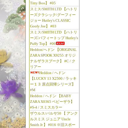
Titty Boo】 #05
スミス/SMITH LTD 【ハトリ
ーズクラシック/グーフィー
ジョー Hutley's CLASSIC
Goofy Joe】 #03
スミス/SMITH LTD 【ハトリ
ーズ/パフィートップ Hutley's
Puffy Top】 #06
Heddon/へドン 【ORIGINAL
ZARA SPOOK X9255 オリジ
ナルザラスプーク】 #C / ク
リアー
Heddon / へドン
【LUCKY 13 X2500 / ラッキ
ー１３ 原点回帰シリーズ】
#M
Heddon / へドン 【BABY
ZARA X0365 ベビーザラ】
#S-4 / スミスカラー
ザウルス/バルサ50 【 アンク
ルスミス ジュニア Uncle
Smith Jr 】 #016 ※旧スポー