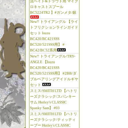
流ベイト&トラウト用 マイク
ロキャストスプール
BC5224TR2 】#ガンメタ/銀
New!! トライアングル 【ライ
トフリクションラインガイド
セット Isuzu
BC420/BC421SSS
BC520/521SSS用】 #
BC42/BC52系用
New!! トライアングル/TRY-
ANGLE 【Isuzu
BC420/BC421SSS
BC520/521SSS用】 #2BB/ダ
ブルベアリングアイドルギヤ
セット
スミス/SMITH LTD 【ハトリ
ーズクラシック/スパンキー
サム Hutley's CLASSIC
Spanky Sam】 #03
スミス/SMITH LTD 【ハトリ
ーズクラシック/ティッティ
ーブー Hutley's CLASSIC