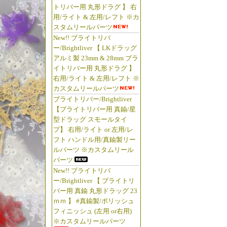
トリバー用 丸形ドラグ 】 右
用/ライト & 左用/レフト ※カ
スタムリールパーツ
New!! ブライトリバ
ー/Brightliver 【 LKドラッグ
アルミ製 23mm & 28mm ブラ
イトリバー用 丸形ドラグ 】
右用/ライト & 左用/レフト ※
カスタムリールパーツ
ブライトリバー/Brightliver
【ブライトリバー用 真鍮/星
型ドラッグ スモールタイ
プ】 右用/ライト or 左用/レ
フト ハンドル用/真鍮製リー
ルパーツ ※カスタムリール
パーツ
New!! ブライトリバ
ー/Brightliver 【 ブライトリ
バー用 真鍮 丸形ドラッグ 23
ｍｍ 】 #真鍮製/ポリッシュ
フィニッシュ (左用 or右用)
※カスタムリールパーツ