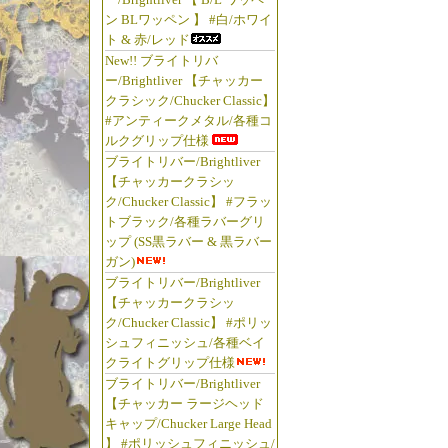
ン BLワッペン 】 #白/ホワイ
ト & 赤/レッド
New!! ブライトリバ
ー/Brightliver 【チャッカー
クラシック/Chucker Classic】
#アンティークメタル/各種コ
ルクグリップ仕様
ブライトリバー/Brightliver
【チャッカークラシッ
ク/Chucker Classic】 #フラッ
トブラック/各種ラバーグリ
ップ (SS黒ラバー & 黒ラバー
ガン)
ブライトリバー/Brightliver
【チャッカークラシッ
ク/Chucker Classic】 #ポリッ
シュフィニッシュ/各種ベイ
クライトグリップ仕様
ブライトリバー/Brightliver
【チャッカー ラージヘッド
キャップ/Chucker Large Head
】 #ポリッシュフィニッシュ/