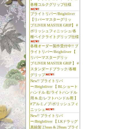
各種コルクグリップ仕様
ブライトリバー/Brightliver
【リバーマスターグリッ
プ/LIVER MASTER GRIP】 #
ポリッシュフィニッシュ/各
種ベイクライトグリップ仕様
各種オーダー製作受付中!! ブ
ライトリバー/Brightliver 【
リバーマスターグリッ
プ/LIVER MASTER GRIP 】 #
スタンダードブラック/各種
グリップ
New!! ブライトリバ
ー/Brightliver 【 BLショート
ハンドル 右/ライトハンドル
用 & 左/レフトハンドル用 】
#アルミノブ/ポリッシュフィ
ニッシュ
New!! ブライトリバ
ー/Brightliver 【 LKドラッグ
真鍮製 23mm & 28mm ブライ