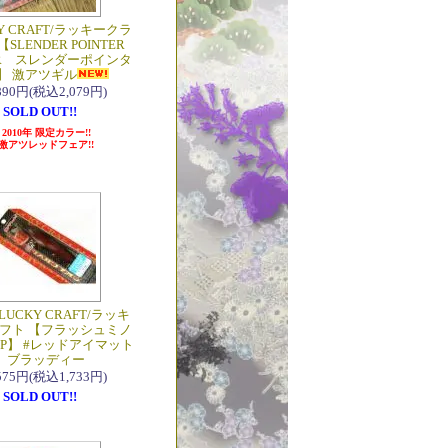
Y CRAFT/ラッキークラ
【SLENDER POINTER
MR スレンダーポインタ
】 激アツギル
,890円(税込2,079円)
SOLD OUT!!
2010年 限定カラー!!
激アツレッドフェア!!
LUCKY CRAFT/ラッキ
フト 【フラッシュミノ
SP】 #レッドアイマット
ブラッディー
,575円(税込1,733円)
SOLD OUT!!