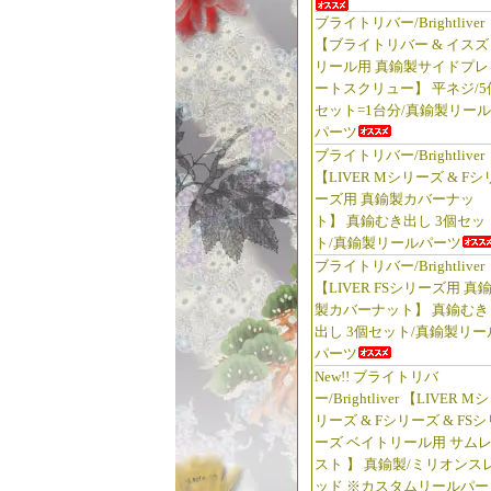
ブライトリバー/Brightliver
【ブライトリバー & イスズ
リール用 真鍮製サイドプレ
ートスクリュー】 平ネジ/5
セット=1台分/真鍮製リール
パーツ
ブライトリバー/Brightliver
【LIVER Mシリーズ & Fシ
ーズ用 真鍮製カバーナッ
ト】 真鍮むき出し 3個セッ
ト/真鍮製リールパーツ
ブライトリバー/Brightliver
【LIVER FSシリーズ用 真
製カバーナット】 真鍮むき
出し 3個セット/真鍮製リー
パーツ
New!! ブライトリバ
ー/Brightliver 【LIVER Mシ
リーズ & Fシリーズ & FSシ
ーズ ベイトリール用 サム
スト 】 真鍮製/ミリオンス
ッド ※カスタムリールパー