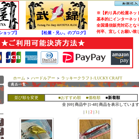
※【釣り具の松屋ネット
基本的にインターネット
全国通信販売対応となり
何卒、宜しくお願い致
ショップ】
【松屋・兄ぃ。のブログ】
ホーム
＞
ハードルアー
＞
ラッキークラフト/LUCKY CRAFT
並び順を変更
■おすすめ順
■価格順
■新着順
全 [69] 商品中 [1-48] 商品を表示していま
|
1
|
2
|
3
|