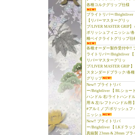
各種コルクグリップ仕様
ブライトリバー/Brightliver
【リバーマスターグリッ
プ/LIVER MASTER GRIP】 
ポリッシュフィニッシュ/各
種ベイクライトグリップ仕
各種オーダー製作受付中!! 
ライトリバー/Brightliver 【
リバーマスターグリッ
プ/LIVER MASTER GRIP 】
スタンダードブラック/各種
グリップ
New!! ブライトリバ
ー/Brightliver 【 BLショー
ハンドル 右/ライトハンド
用 & 左/レフトハンドル用 
#アルミノブ/ポリッシュフ
ニッシュ
New!! ブライトリバ
ー/Brightliver 【 LKドラッ
真鍮製 23mm & 28mm ブラ