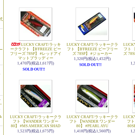
】
式
LUCKY CRAFT/ラッキ
LUCKY CRAFT/ラッキークラ
LUCK
ークラフト 【B'FREEZE ビー
フト 【B'FREEZE ビーフリー
フト 【
ー
フリーズ 78SP】 #レッドアイ
ズ 78SP】 #ジョーカー
ズ 7
マットブラッディー
1,320円(税込1,452円)
1,470円(税込1,617円)
1
SOLD OUT!!
SOLD OUT!!
ル
ュ
十
/
&
LUCKY CRAFT/ラッキークラ
LUCKY CRAFT/ラッキークラ
LUCK
フト 【WANDER ワンダー
フト 【WANDER ワンダー
フト
80】 #MS AMERICAN SHAD
80】 #PEARL AYU
80
1,523円(税込1,675円)
1,418円(税込1,560円)
1