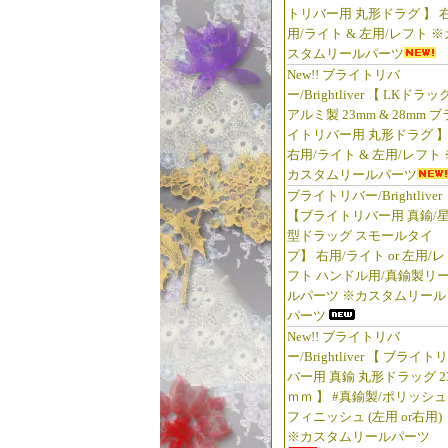
トリバー用 丸形ドラグ 】 
用/ライト & 左用/レフト ※
スタムリールパーツ
New!! ブライトリバ
ー/Brightliver 【 LKドラッ
アルミ製 23mm & 28mm ブ
イトリバー用 丸形ドラグ 
右用/ライト & 左用/レフト 
カスタムリールパーツ
ブライトリバー/Brightliver
【ブライトリバー用 真鍮/
型ドラッグ スモールタイ
プ】 右用/ライト or 左用/レ
フト ハンドル用/真鍮製リ
ルパーツ ※カスタムリール
パーツ
New!! ブライトリバ
ー/Brightliver 【 ブライトリ
バー用 真鍮 丸形ドラッグ 2
ｍｍ 】 #真鍮製/ポリッシュ
フィニッシュ (左用 or右用)
※カスタムリールパーツ