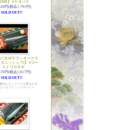
82MR】 #ケタバス
,628円(税込1,791円)
SOLD OUT!!
Y CRAFT/ラッキークラ
【ガニッシュ 75】 #ゴー
ストワカサギ
,470円(税込1,617円)
SOLD OUT!!
舞台にビッグバスを獲るため
コンセプトシンプルベイト