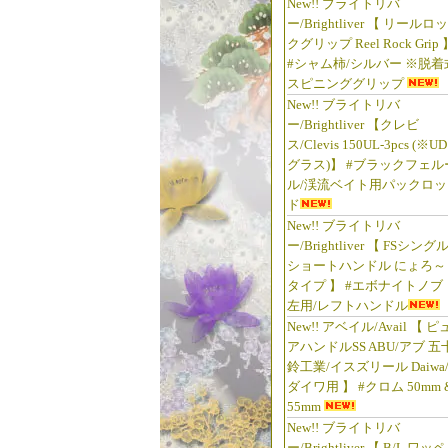
New!! ブライトリバ
ー/Brightliver 【 リールロッ
クグリップ Reel Rock Grip 
#シャム柿/シルバー ※脱着
スピニンググリップ
New!! ブライトリバ
ー/Brightliver 【クレビ
ス/Clevis 150UL-3pcs (※UD
グラス)】 #ブラックフェル
ル/渓流ベイト用パックロッ
ド
New!! ブライトリバ
ー/Brightliver 【 FSシング
ショートハンドル にょろ～
タイプ 】 #エボナイトノブ
左用/レフトハンドル
New!! アベイル/Avail 【 ピ
アハンドルSS ABU/アブ 五
鈴工業/イスズリール Daiwa
ダイワ用 】 #クロム 50mm 
55mm
New!! ブライトリバ
ー/Brightliver 【 B/L ワッペ