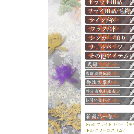
New!! ブライトリバー 【キ
トル クワトロ スリム /