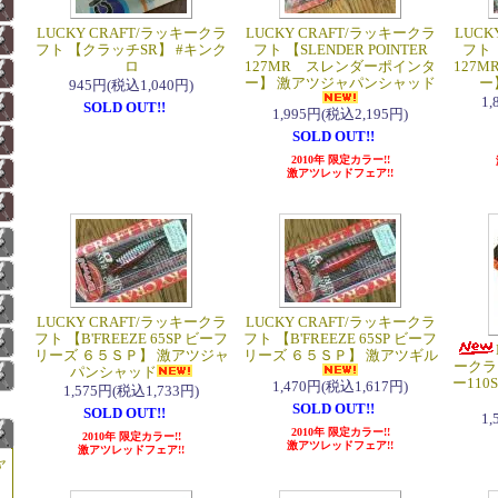
LUCKY CRAFT/ラッキークラ
LUCKY CRAFT/ラッキークラ
LUCK
フト 【クラッチSR】 #キンク
フト 【SLENDER POINTER
フト 
ロ
127MR スレンダーポインタ
127
ー】 激アツジャパンシャッド
ー
945円(税込1,040円)
1
SOLD OUT!!
1,995円(税込2,195円)
SOLD OUT!!
2010年 限定カラー!!
激アツレッドフェア!!
LUCKY CRAFT/ラッキークラ
LUCKY CRAFT/ラッキークラ
フト 【B'FREEZE 65SP ビーフ
フト 【B'FREEZE 65SP ビーフ
リーズ ６５ＳＰ】 激アツジャ
リーズ ６５ＳＰ】 激アツギル
ークラ
パンシャッド
ー110
1,470円(税込1,617円)
1,575円(税込1,733円)
SOLD OUT!!
SOLD OUT!!
1
2010年 限定カラー!!
2010年 限定カラー!!
激アツレッドフェア!!
激アツレッドフェア!!
ャ