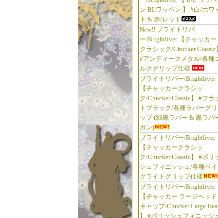
ン BLワッペン 】 #白/ホワ
ト & 赤/レッド
New!! ブライトリバ
ー/Brightliver 【チャッカー
クラシック/Chucker Classi
#アンティークメタル/各種
ルクグリップ仕様
ブライトリバー/Brightliver
【チャッカークラシッ
ク/Chucker Classic】 #フラ
トブラック/各種ラバーグリ
ップ (SS黒ラバー & 黒ラバ
ガン)
ブライトリバー/Brightliver
【チャッカークラシッ
ク/Chucker Classic】 #ポリ
シュフィニッシュ/各種ベイ
クライトグリップ仕様
ブライトリバー/Brightliver
【チャッカー ラージヘッド
キャップ/Chucker Large Hea
】 #ポリッシュフィニッシュ