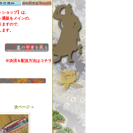
ショップ】は、
通販をメインの、
ますので、
します。
※決済＆配送方法はコチラ
す
次ページ ＞