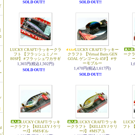
SOLD OUT!!
SOLD OUT!!
イ
c】
コ
LUCKY CRAFT/ラッキークラ
LUCKY CRAFT/ラッキー
フト 【フラッシュミノー
クラフト 【Virtual Baits GEN
ークラフ
80SP】 #フラッシュワカサギ
GOAL ゲンゴール 45F】 #サ
ッ
ーモブルー
1,365円(税込1,502円)
1
1,470円(税込1,617円)
SOLD OUT!!
ー
SOLD OUT!!
ッ
LUCKY CRAFT/ラッキ
LUCKY CRAFT/ラッキ
LUCK
ークラフト 【KELLEY J ケリ
ークラフト 【KELLEY J ケリ
フト 
d
ーJ】 #MSギル
ーJ】 #MSアユ
/