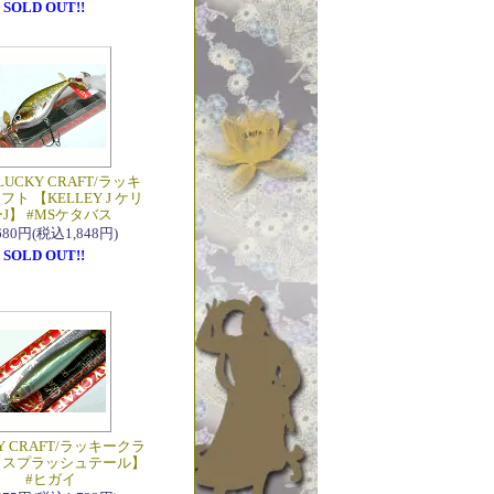
SOLD OUT!!
LUCKY CRAFT/ラッキ
ト 【KELLEY J ケリ
ーJ】 #MSケタバス
,680円(税込1,848円)
SOLD OUT!!
Y CRAFT/ラッキークラ
【スプラッシュテール】
#ヒガイ