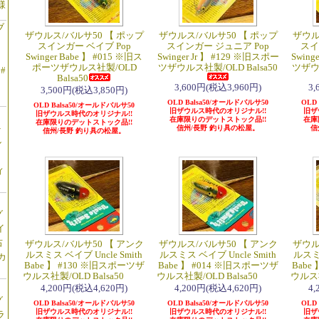
様
ブ
ザウルス/バルサ50 【 ポップ
ザウルス/バルサ50 【 ポップ
ザウル
スインガー ベイブ Pop
スインガー ジュニア Pop
スイ
Swinger Babe 】 #015 ※旧ス
Swinger Jr 】 #129 ※旧スポー
Swing
ポーツザウルス社製/OLD
ツザウルス社製/OLD Balsa50
ツザウル
 #
Balsa50
3,600円(税込3,960円)
3
3,500円(税込3,850円)
OLD Balsa50/オールドバルサ50
OLD
OLD Balsa50/オールドバルサ50
旧ザウルス時代のオリジナル!!
旧ザ
旧ザウルス時代のオリジナル!!
在庫限りのデットストック品!!
在庫
在庫限りのデットストック品!!
ト
信州/長野 釣り具の松屋。
信
信州/長野 釣り具の松屋。
ル
】
ィ
グ
イ
右
ザウルス/バルサ50 【 アンク
ザウルス/バルサ50 【 アンク
ザウル
ルスミス ベイブ Uncle Smith
ルスミス ベイブ Uncle Smith
ルスミス
カ
Babe 】 #130 ※旧スポーツザ
Babe 】 #014 ※旧スポーツザ
Babe
ウルス社製/OLD Balsa50
ウルス社製/OLD Balsa50
ウルス社
4,200円(税込4,620円)
4,200円(税込4,620円)
4
グ
OLD Balsa50/オールドバルサ50
OLD Balsa50/オールドバルサ50
OLD
旧ザウルス時代のオリジナル!!
旧ザウルス時代のオリジナル!!
旧ザ
ラ