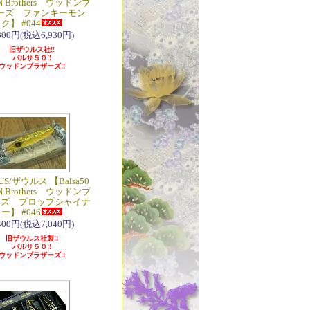
'N Brothers ウッドンブ
ーズ ファンキーモン
ク】 #044
,300円(税込6,930円)
旧ザウルス社!!
バルサ５０!!
ウッドンブラザーズ!!
US/ザウルス 【Balsa50
'N Brothers ウッドンブ
ーズ プロップシャイナ
ー】 #046
,400円(税込7,040円)
旧ザウルス社製!!
バルサ５０!!
ウッドンブラザーズ!!