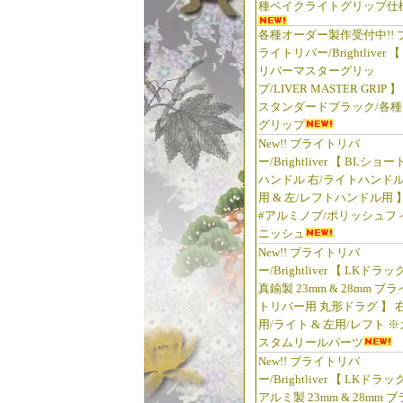
種ベイクライトグリップ仕
各種オーダー製作受付中!! 
ライトリバー/Brightliver 【
リバーマスターグリッ
プ/LIVER MASTER GRIP 】
スタンダードブラック/各種
グリップ
New!! ブライトリバ
ー/Brightliver 【 BLショー
ハンドル 右/ライトハンド
用 & 左/レフトハンドル用 
#アルミノブ/ポリッシュフ
ニッシュ
New!! ブライトリバ
ー/Brightliver 【 LKドラッ
真鍮製 23mm & 28mm ブラ
トリバー用 丸形ドラグ 】 
用/ライト & 左用/レフト ※
スタムリールパーツ
New!! ブライトリバ
ー/Brightliver 【 LKドラッ
アルミ製 23mm & 28mm ブ