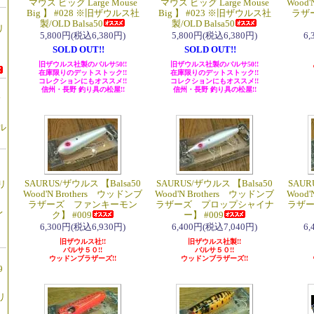
マウス ビッグ Large Mouse
マウス ビッグ Large Mouse
Wood
Big 】 #028 ※旧ザウルス社
Big 】 #023 ※旧ザウルス社
ラザ
製/OLD Balsa50
製/OLD Balsa50
リ
5,800円(税込6,380円)
5,800円(税込6,380円)
6
SOLD OUT!!
SOLD OUT!!
旧ザウルス社製のバルサ50!!
旧ザウルス社製のバルサ50!!
在庫限りのデットストック!!
在庫限りのデットストック!!
コレクションにもオススメ!!
コレクションにもオススメ!!
信州・長野 釣り具の松屋!!
信州・長野 釣り具の松屋!!
鍮
ル
SAURUS/ザウルス 【Balsa50
SAURUS/ザウルス 【Balsa50
SAUR
リ
Wood'N Brothers ウッドンブ
Wood'N Brothers ウッドンブ
Wood
レ
ラザーズ ファンキーモン
ラザーズ プロップシャイナ
ラザ
レ
ク】 #009
ー】 #009
6,300円(税込6,930円)
6,400円(税込7,040円)
6
旧ザウルス社!!
旧ザウルス社製!!
バルサ５０!!
バルサ５０!!
ウッドンブラザーズ!!
ウッドンブラザーズ!!
9
リ