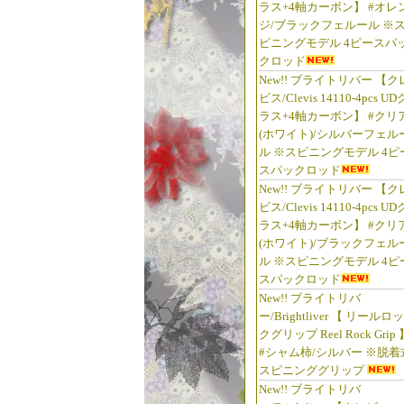
ラス+4軸カーボン】 #オレ
ジ/ブラックフェルール ※
ピニングモデル 4ピースパ
クロッド
New!! ブライトリバー 【ク
ビス/Clevis 14110-4pcs UD
ラス+4軸カーボン】 #クリ
(ホワイト)/シルバーフェル
ル ※スピニングモデル 4ピ
スパックロッド
New!! ブライトリバー 【ク
ビス/Clevis 14110-4pcs UD
ラス+4軸カーボン】 #クリ
(ホワイト)/ブラックフェル
ル ※スピニングモデル 4ピ
スパックロッド
New!! ブライトリバ
ー/Brightliver 【 リールロッ
クグリップ Reel Rock Grip 
#シャム柿/シルバー ※脱着
スピニンググリップ
New!! ブライトリバ