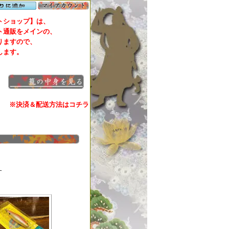
ショップ】は、
通販をメインの、
ますので、
します。
※決済＆配送方法はコチラ
す