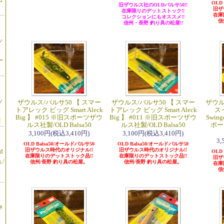
OLD
旧ザウルス社のOLDバルサ50!!
旧ザ
在庫限りのデットストック!!
在庫
コレクションにもオススメ!!
信
信州・長野 釣り具の松屋!!
ッ
ー
ッ
ザウルス/バルサ50 【 スマー
ザウルス/バルサ50 【 スマー
ザウル
トアレック ビッグ Smart Aleck
トアレック ビッグ Smart Aleck
ス
Big 】 #015 ※旧スポーツザウ
Big 】 #011 ※旧スポーツザウ
Swing
ルス社製/OLD Balsa50
ルス社製/OLD Balsa50
ポー
3,100円(税込3,410円)
3,100円(税込3,410円)
3
OLD Balsa50/オールドバルサ50
OLD Balsa50/オールドバルサ50
旧ザウルス時代のオリジナル!!
旧ザウルス時代のオリジナル!!
d
OLD
在庫限りのデットストック品!!
在庫限りのデットストック品!!
旧ザ
/
信州/長野 釣り具の松屋。
信州/長野 釣り具の松屋。
在庫
信
#