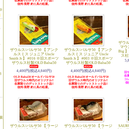
在庫限りのデットストック品!!
在庫限りのデットストック品!!
在庫
】
信州/長野 釣り具の松屋。
信州/長野 釣り具の松屋。
信
※
星
ザウル
ー
マウス
ザウルス/バルサ50 【 アンク
ザウルス/バルサ50 【 アンク
Big
ルスミス ジュニア Uncle
ルスミス ジュニア Uncle
ス社製
Smith Jr 】 #016 ※旧スポーツ
Smith Jr 】 #003 ※旧スポーツ
5
ザウルス社製/OLD Balsa50
ザウルス社製/OLD Balsa50
4,400円(税込4,840円)
4,400円(税込4,840円)
旧ザ
3
在
OLD Balsa50/オールドバルサ50
OLD Balsa50/オールドバルサ50
コ
旧ザウルス時代のオリジナル!!
旧ザウルス時代のオリジナル!!
信
在庫限りのデットストック品!!
在庫限りのデットストック品!!
信州/長野 釣り具の松屋。
信州/長野 釣り具の松屋。
個
ザウルス/バルサ50 【 ラージ
ザウルス/バルサ50 【 ラージ
SAUR