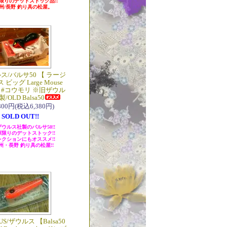
限りのデットストック品!!
州/長野 釣り具の松屋。
ス/バルサ50 【 ラージ
 ビッグ Large Mouse
 】 #コウモリ ※旧ザウル
/OLD Balsa50
,800円(税込6,380円)
SOLD OUT!!
ウルス社製のバルサ50!!
庫限りのデットストック!!
レクションにもオススメ!!
州・長野 釣り具の松屋!!
US/ザウルス 【Balsa50