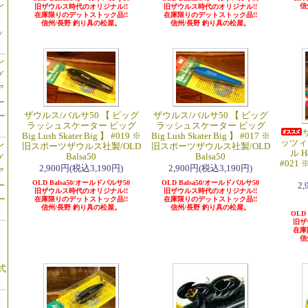
ン
信
旧ザウルス時代のオリジナル!!
旧ザウルス時代のオリジナル!!
在庫限りのデットストック品!!
在庫限りのデットストック品!!
ス
信州/長野 釣り具の松屋。
信州/長野 釣り具の松屋。
ッ
レ
グ
ア
ー
ザウルス/バルサ50 【 ビッグ
ザウルス/バルサ50 【 ビッグ
ー
ラッシュスケーター ビッグ
ラッシュスケーター ビッグ
Big Lush Skater Big 】 #019 ※
Big Lush Skater Big 】 #017 ※
ッツィ
レ
旧スポーツザウルス社製/OLD
旧スポーツザウルス社製/OLD
ル Ho
Balsa50
Balsa50
グ
#02
2,900円(税込3,190円)
2,900円(税込3,190円)
ア
OLD Balsa50/オールドバルサ50
OLD Balsa50/オールドバルサ50
ー
2
旧ザウルス時代のオリジナル!!
旧ザウルス時代のオリジナル!!
ー
在庫限りのデットストック品!!
在庫限りのデットストック品!!
信州/長野 釣り具の松屋。
信州/長野 釣り具の松屋。
OLD
旧ザ
在庫
信
】
式