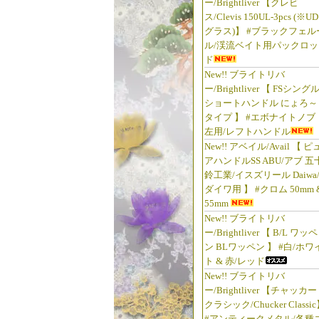
ー/Brightliver 【クレビ
ス/Clevis 150UL-3pcs (※UD
グラス)】 #ブラックフェル
ル/渓流ベイト用パックロッ
ド
New!! ブライトリバ
ー/Brightliver 【 FSシング
ショートハンドル にょろ～
タイプ 】 #エボナイトノブ
左用/レフトハンドル
New!! アベイル/Avail 【 ピ
アハンドルSS ABU/アブ 五
鈴工業/イスズリール Daiwa
ダイワ用 】 #クロム 50mm 
55mm
New!! ブライトリバ
ー/Brightliver 【 B/L ワッペ
ン BLワッペン 】 #白/ホワ
ト & 赤/レッド
New!! ブライトリバ
ー/Brightliver 【チャッカー
クラシック/Chucker Classi
#アンティークメタル/各種