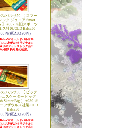
ス/バルサ50 【 スマー
ック ジュニア Smart
 Jr 】 #007 ※旧スポーツ
ス社製/OLD Balsa50
,900円(税込3,190円)
 Balsa50/オールドバルサ50
ウルス時代のオリジナル!!
限りのデットストック品!!
州/長野 釣り具の松屋。
ス/バルサ50 【 ビッグ
シュスケーター ビッグ
sh Skater Big 】 #030 ※
ーツザウルス社製/OLD
Balsa50
,900円(税込3,190円)
 Balsa50/オールドバルサ50
ウルス時代のオリジナル!!
限りのデットストック品!!