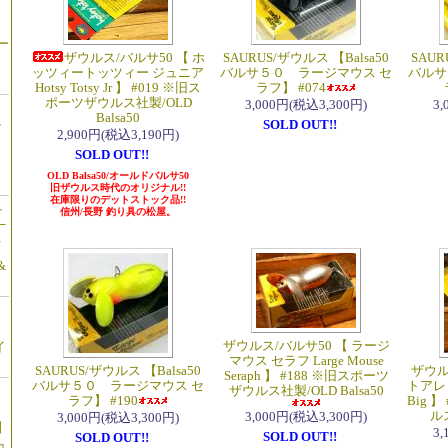
ー
ザウルス/バルサ50 【 ホ
SAURUS/ザウルス 【Balsa50
SAUR
ッツィートッツィー ジュニア
バルサ５０ ラージマウス セ
バルサ
Hotsy Totsy Jr 】 #019 ※旧ス
ラフ】 #074
ポーツザウルス社製/OLD
3,000円(税込3,300円)
3
Balsa50
ル
SOLD OUT!!
2,900円(税込3,190円)
SOLD OUT!!
OLD Balsa50/オールドバルサ50
旧ザウルス時代のオリジナル!!
在庫限りのデットストック品!!
ュ
信州/長野 釣り具の松屋。
十
/
&
ザウルス/バルサ50 【 ラージ
イ
マウス セラフ Large Mouse
SAURUS/ザウルス 【Balsa50
ザウル
Seraph 】 #188 ※旧スポーツ
バルサ５０ ラージマウス セ
トアレッ
ザウルス社製/OLD Balsa50
ラフ】 #190
Big 
ルス
3,000円(税込3,300円)
3,000円(税込3,300円)
c】
3
SOLD OUT!!
SOLD OUT!!
コ