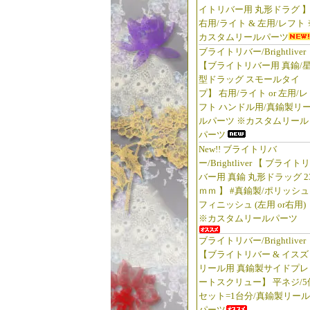
イトリバー用 丸形ドラグ 
右用/ライト & 左用/レフト 
カスタムリールパーツ
ブライトリバー/Brightliver
【ブライトリバー用 真鍮/
型ドラッグ スモールタイ
プ】 右用/ライト or 左用/レ
フト ハンドル用/真鍮製リ
ルパーツ ※カスタムリール
パーツ
New!! ブライトリバ
ー/Brightliver 【 ブライトリ
バー用 真鍮 丸形ドラッグ 2
ｍｍ 】 #真鍮製/ポリッシュ
フィニッシュ (左用 or右用)
※カスタムリールパーツ
ブライトリバー/Brightliver
【ブライトリバー & イスズ
リール用 真鍮製サイドプレ
ートスクリュー】 平ネジ/5
セット=1台分/真鍮製リール
パーツ