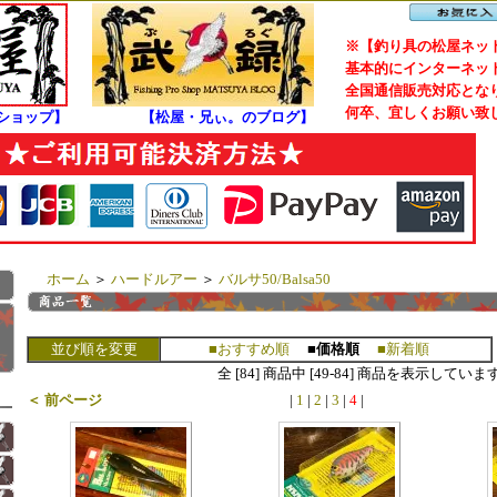
※【釣り具の松屋ネット
基本的にインターネット
全国通信販売対応となり
何卒、宜しくお願い致
ショップ】
【松屋・兄ぃ。のブログ】
ホーム
＞
ハードルアー
＞
バルサ50/Balsa50
並び順を変更
■おすすめ順
■価格順
■新着順
全 [84] 商品中 [49-84] 商品を表示していま
＜ 前ページ
|
1
|
2
|
3
|
4
|