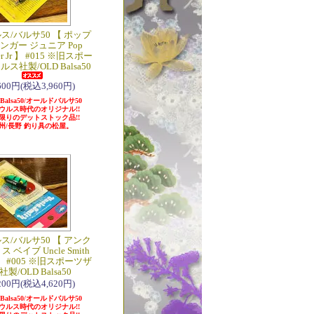
ス/バルサ50 【 ポップ
ンガー ジュニア Pop
er Jr 】 #015 ※旧スポー
ス社製/OLD Balsa50
,600円(税込3,960円)
 Balsa50/オールドバルサ50
ウルス時代のオリジナル!!
限りのデットストック品!!
州/長野 釣り具の松屋。
ス/バルサ50 【 アンク
 ベイブ Uncle Smith
 】 #005 ※旧スポーツザ
製/OLD Balsa50
,200円(税込4,620円)
 Balsa50/オールドバルサ50
ウルス時代のオリジナル!!