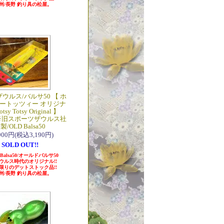
州/長野 釣り具の松屋。
ザウルス/バルサ50 【 ホ
ートッツィー オリジナ
tsy Totsy Original 】
1 ※旧スポーツザウルス社
製/OLD Balsa50
,900円(税込3,190円)
SOLD OUT!!
 Balsa50/オールドバルサ50
ウルス時代のオリジナル!!
限りのデットストック品!!
州/長野 釣り具の松屋。