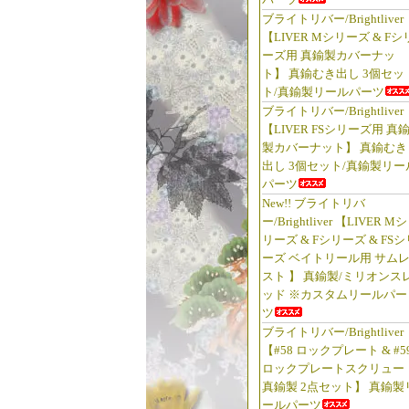
ブライトリバー/Brightliver
【LIVER Mシリーズ & Fシ
ーズ用 真鍮製カバーナッ
ト】 真鍮むき出し 3個セッ
ト/真鍮製リールパーツ
ブライトリバー/Brightliver
【LIVER FSシリーズ用 真
製カバーナット】 真鍮むき
出し 3個セット/真鍮製リー
パーツ
New!! ブライトリバ
ー/Brightliver 【LIVER Mシ
リーズ & Fシリーズ & FSシ
ーズ ベイトリール用 サム
スト 】 真鍮製/ミリオンス
ッド ※カスタムリールパー
ツ
ブライトリバー/Brightliver
【#58 ロックプレート & #5
ロックプレートスクリュー
真鍮製 2点セット】 真鍮製
ールパーツ