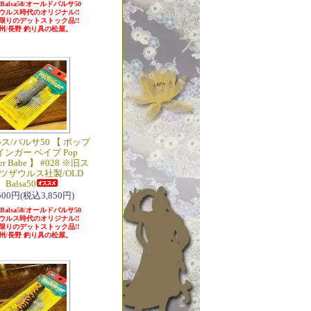
 Balsa50/オールドバルサ50
ウルス時代のオリジナル!!
限りのデットストック品!!
州/長野 釣り具の松屋。
ス/バルサ50 【 ポップ
インガー ベイブ Pop
er Babe 】 #028 ※旧ス
ツザウルス社製/OLD
Balsa50
,500円(税込3,850円)
 Balsa50/オールドバルサ50
ウルス時代のオリジナル!!
限りのデットストック品!!
州/長野 釣り具の松屋。