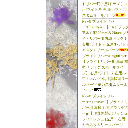
トリバー用 丸形ドラグ 】 
用/ライト & 左用/レフト ※
スタムリールパーツ
New!! ブライトリバ
ー/Brightliver 【 LKドラッ
アルミ製 23mm & 28mm ブ
イトリバー用 丸形ドラグ 
右用/ライト & 左用/レフト 
カスタムリールパーツ
ブライトリバー/Brightliver
【ブライトリバー用 真鍮/
型ドラッグ スモールタイ
プ】 右用/ライト or 左用/レ
フト ハンドル用/真鍮製リ
ルパーツ ※カスタムリール
パーツ
New!! ブライトリバ
ー/Brightliver 【 ブライトリ
バー用 真鍮 丸形ドラッグ 2
ｍｍ 】 #真鍮製/ポリッシュ
フィニッシュ (左用 or右用)
※カスタムリールパーツ