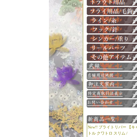
New!! ブライトリバー 【キ
トル クワトロ スリム /