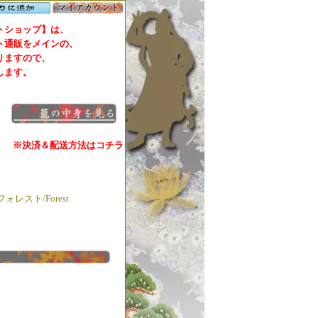
ショップ】は、
通販をメインの、
ますので、
します。
※決済＆配送方法はコチラ
フォレスト/Forest