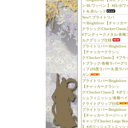
ン BLワッペン 】 #白/ホワ
ト & 赤/レッド
New!! ブライトリバ
ー/Brightliver 【チャッカー
クラシック/Chucker Classi
#アンティークメタル/各種
ルクグリップ仕様
ブライトリバー/Brightliver
【チャッカークラシッ
ク/Chucker Classic】 #フラ
トブラック/各種ラバーグリ
ップ (SS黒ラバー & 黒ラバ
ガン)
ブライトリバー/Brightliver
【チャッカークラシッ
ク/Chucker Classic】 #ポリ
シュフィニッシュ/各種ベイ
クライトグリップ仕様
ブライトリバー/Brightliver
【チャッカー ラージヘッド
キャップ/Chucker Large Hea
】 #ポリッシュフィニッシュ