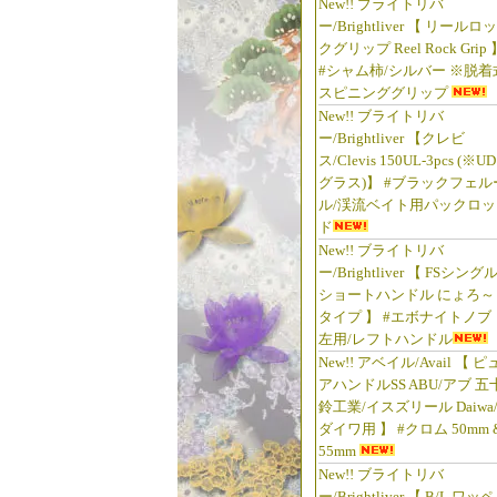
New!! ブライトリバ
ー/Brightliver 【 リールロッ
クグリップ Reel Rock Grip 
#シャム柿/シルバー ※脱着
スピニンググリップ
New!! ブライトリバ
ー/Brightliver 【クレビ
ス/Clevis 150UL-3pcs (※UD
グラス)】 #ブラックフェル
ル/渓流ベイト用パックロッ
ド
New!! ブライトリバ
ー/Brightliver 【 FSシング
ショートハンドル にょろ～
タイプ 】 #エボナイトノブ
左用/レフトハンドル
New!! アベイル/Avail 【 ピ
アハンドルSS ABU/アブ 五
鈴工業/イスズリール Daiwa
ダイワ用 】 #クロム 50mm 
55mm
New!! ブライトリバ
ー/Brightliver 【 B/L ワッペ