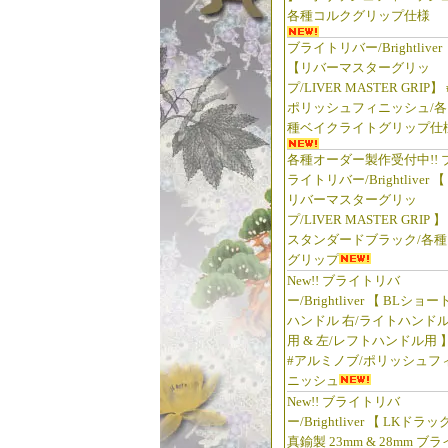
各種コルクグリップ仕様
ブライトリバー/Brightliver
【リバーマスターグリッ
プ/LIVER MASTER GRIP】 
ポリッシュフィニッシュ/各
種ベイクライトグリップ仕
各種オーダー製作受付中!! 
ライトリバー/Brightliver 【
リバーマスターグリッ
プ/LIVER MASTER GRIP 】
スタンダードブラック/各種
グリップ
New!! ブライトリバ
ー/Brightliver 【 BLショー
ハンドル 右/ライトハンド
用 & 左/レフトハンドル用 
#アルミノブ/ポリッシュフ
ニッシュ
New!! ブライトリバ
ー/Brightliver 【 LKドラッ
真鍮製 23mm & 28mm ブラ