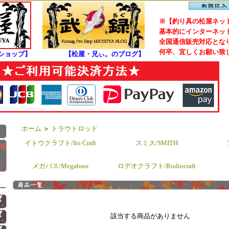
※【釣り具の松屋ネット
基本的にインターネット
全国通信販売対応となり
何卒、宜しくお願い致
ショップ】
【松屋・兄ぃ。のブログ】
ホーム
＞
トラウトロッド
イトウクラフト/Ito Craft
スミス/SMITH
メガバス/Megabass
ロデオクラフト/Rodiocraft
該当する商品がありません