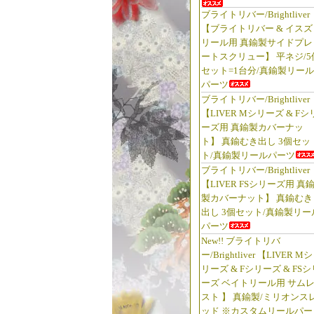
ブライトリバー/Brightliver
【ブライトリバー & イスズ
リール用 真鍮製サイドプレ
ートスクリュー】 平ネジ/5
セット=1台分/真鍮製リール
パーツ
ブライトリバー/Brightliver
【LIVER Mシリーズ & Fシ
ーズ用 真鍮製カバーナッ
ト】 真鍮むき出し 3個セッ
ト/真鍮製リールパーツ
ブライトリバー/Brightliver
【LIVER FSシリーズ用 真
製カバーナット】 真鍮むき
出し 3個セット/真鍮製リー
パーツ
New!! ブライトリバ
ー/Brightliver 【LIVER Mシ
リーズ & Fシリーズ & FSシ
ーズ ベイトリール用 サム
スト 】 真鍮製/ミリオンス
ッド ※カスタムリールパー