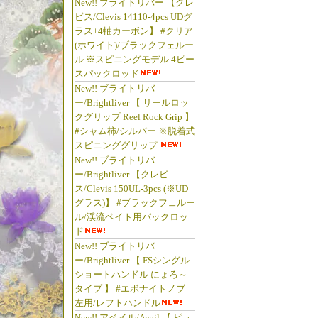
New!! ブライトリバー 【クレ
ビス/Clevis 14110-4pcs UDグ
ラス+4軸カーボン】 #クリア
(ホワイト)/ブラックフェルー
ル ※スピニングモデル 4ピー
スパックロッド
New!! ブライトリバ
ー/Brightliver 【 リールロッ
クグリップ Reel Rock Grip 】
#シャム柿/シルバー ※脱着式
スピニンググリップ
New!! ブライトリバ
ー/Brightliver 【クレビ
ス/Clevis 150UL-3pcs (※UD
グラス)】 #ブラックフェルー
ル/渓流ベイト用パックロッ
ド
New!! ブライトリバ
ー/Brightliver 【 FSシングル
ショートハンドル にょろ～
タイプ 】 #エボナイトノブ
左用/レフトハンドル
New!! アベイル/Avail 【 ピュ