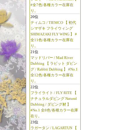
#全7色/各種カラー在庫在
り。
20位
ティムコ / TIEMCO 【 初代
シマザキ フライウィング
SHIMAZAKI FLY WING 】 #
全11色/各種カラー在庫在
り。
21位
マッドリバー / Mad River
Dubbing 【 ラビット ダビン
グ / Rabbit Dubbing 】 #No.1
全12色/各種カラー在庫在
り。
22位
フライライト / FLY RITE 【
ナチュラルダビング Natural
Dubbing / ダビング材 】
#No.1 全8色/各種カラー在庫
在り。
23位
ラガータン / LAGARTUN 【