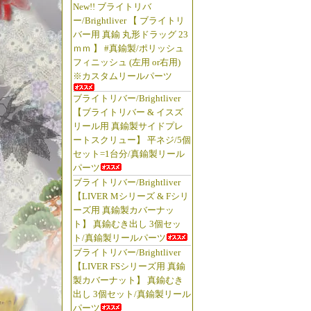
New!! ブライトリバ
ー/Brightliver 【 ブライトリ
バー用 真鍮 丸形ドラッグ 23
ｍｍ 】 #真鍮製/ポリッシュ
フィニッシュ (左用 or右用)
※カスタムリールパーツ
ブライトリバー/Brightliver
【ブライトリバー & イスズ
リール用 真鍮製サイドプレ
ートスクリュー】 平ネジ/5個
セット=1台分/真鍮製リール
パーツ
ブライトリバー/Brightliver
【LIVER Mシリーズ & Fシリ
ーズ用 真鍮製カバーナッ
ト】 真鍮むき出し 3個セッ
ト/真鍮製リールパーツ
ブライトリバー/Brightliver
【LIVER FSシリーズ用 真鍮
製カバーナット】 真鍮むき
出し 3個セット/真鍮製リール
パーツ