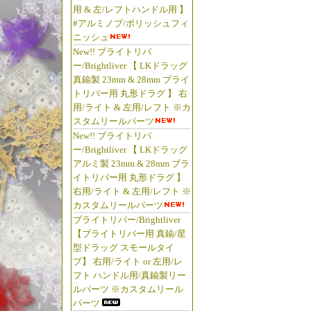
用 & 左/レフトハンドル用 】
#アルミノブ/ポリッシュフィ
ニッシュ
New!! ブライトリバ
ー/Brightliver 【 LKドラッグ
真鍮製 23mm & 28mm ブライ
トリバー用 丸形ドラグ 】 右
用/ライト & 左用/レフト ※カ
スタムリールパーツ
New!! ブライトリバ
ー/Brightliver 【 LKドラッグ
アルミ製 23mm & 28mm ブラ
イトリバー用 丸形ドラグ 】
右用/ライト & 左用/レフト ※
カスタムリールパーツ
ブライトリバー/Brightliver
【ブライトリバー用 真鍮/星
型ドラッグ スモールタイ
プ】 右用/ライト or 左用/レ
フト ハンドル用/真鍮製リー
ルパーツ ※カスタムリール
パーツ