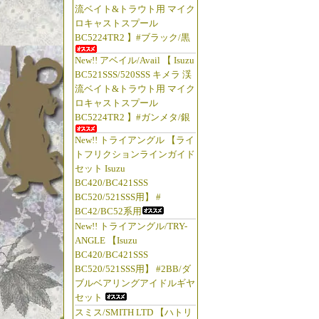
流ベイト&トラウト用 マイク
ロキャストスプール
BC5224TR2 】#ブラック/黒
New!! アベイル/Avail 【 Isuzu
BC521SSS/520SSS キメラ 渓
流ベイト&トラウト用 マイク
ロキャストスプール
BC5224TR2 】#ガンメタ/銀
New!! トライアングル 【ライ
トフリクションラインガイド
セット Isuzu
BC420/BC421SSS
BC520/521SSS用】 #
BC42/BC52系用
New!! トライアングル/TRY-
ANGLE 【Isuzu
BC420/BC421SSS
BC520/521SSS用】 #2BB/ダ
ブルベアリングアイドルギヤ
セット
スミス/SMITH LTD 【ハトリ