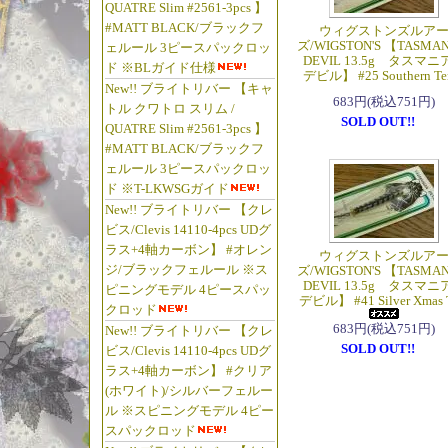
QUATRE Slim #2561-3pcs 】
#MATT BLACK/ブラックフ
ウィグストンズルア
ズ/WIGSTON'S 【TASMAN
ェルール 3ピースパックロッ
DEVIL 13.5g タスマニ
ド ※BLガイド仕様
デビル】 #25 Southern Ter
New!! ブライトリバー 【キャ
683円(税込751円)
トル クワトロ スリム /
SOLD OUT!!
QUATRE Slim #2561-3pcs 】
#MATT BLACK/ブラックフ
ェルール 3ピースパックロッ
ド ※T-LKWSGガイド
New!! ブライトリバー 【クレ
ビス/Clevis 14110-4pcs UDグ
ラス+4軸カーボン】 #オレン
ウィグストンズルア
ジ/ブラックフェルール ※ス
ズ/WIGSTON'S 【TASMAN
DEVIL 13.5g タスマニ
ピニングモデル 4ピースパッ
デビル】 #41 Silver Xmas 
クロッド
683円(税込751円)
New!! ブライトリバー 【クレ
SOLD OUT!!
ビス/Clevis 14110-4pcs UDグ
ラス+4軸カーボン】 #クリア
(ホワイト)/シルバーフェルー
ル ※スピニングモデル 4ピー
スパックロッド