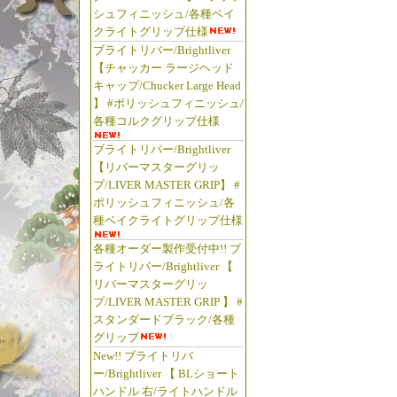
シュフィニッシュ/各種ベイ
クライトグリップ仕様
ブライトリバー/Brightliver
【チャッカー ラージヘッド
キャップ/Chucker Large Head
】 #ポリッシュフィニッシュ/
各種コルクグリップ仕様
ブライトリバー/Brightliver
【リバーマスターグリッ
プ/LIVER MASTER GRIP】 #
ポリッシュフィニッシュ/各
種ベイクライトグリップ仕様
各種オーダー製作受付中!! ブ
ライトリバー/Brightliver 【
リバーマスターグリッ
プ/LIVER MASTER GRIP 】 #
スタンダードブラック/各種
グリップ
New!! ブライトリバ
ー/Brightliver 【 BLショート
ハンドル 右/ライトハンドル