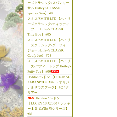
ーズクラシック/スパンキー
サム Hutley's CLASSIC
Spanky Sam】 #03
スミス/SMITH LTD 【ハトリ
ーズクラシック/ティッティ
ーブー Hutley's CLASSIC
Titty Boo】 #05
スミス/SMITH LTD 【ハトリ
ーズクラシック/グーフィー
ジョー Hutley's CLASSIC
Goofy Joe】 #03
スミス/SMITH LTD 【ハトリ
ーズ/パフィートップ Hutley's
Puffy Top】 #06
Heddon/へドン 【ORIGINAL
ZARA SPOOK X9255 オリジ
ナルザラスプーク】 #C / ク
リアー
Heddon / へドン
【LUCKY 13 X2500 / ラッキ
ー１３ 原点回帰シリーズ】
#M