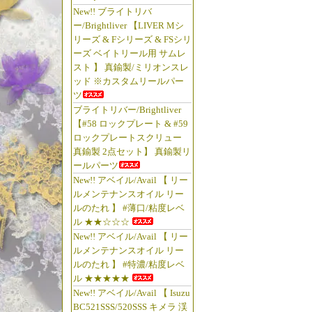
New!! ブライトリバ
ー/Brightliver 【LIVER Mシ
リーズ & Fシリーズ & FSシリ
ーズ ベイトリール用 サムレ
スト 】 真鍮製/ミリオンスレ
ッド ※カスタムリールパー
ツ
ブライトリバー/Brightliver
【#58 ロックプレート & #59
ロックプレートスクリュー
真鍮製 2点セット】 真鍮製リ
ールパーツ
New!! アベイル/Avail 【 リー
ルメンテナンスオイル リー
ルのたれ 】 #薄口/粘度レベ
ル ★★☆☆☆
New!! アベイル/Avail 【 リー
ルメンテナンスオイル リー
ルのたれ 】 #特濃/粘度レベ
ル ★★★★★
New!! アベイル/Avail 【 Isuzu
BC521SSS/520SSS キメラ 渓