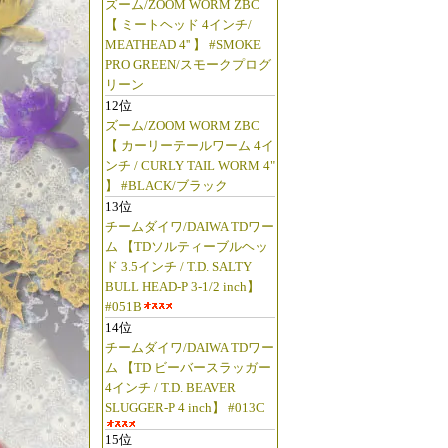
ズーム/ZOOM WORM ZBC
【 ミートヘッド 4インチ/
MEATHEAD 4'' 】 #SMOKE
PRO GREEN/スモークプログ
リーン
12位
ズーム/ZOOM WORM ZBC
【 カーリーテールワーム 4イ
ンチ / CURLY TAIL WORM 4"
】 #BLACK/ブラック
13位
チームダイワ/DAIWA TDワー
ム 【TDソルティーブルヘッ
ド 3.5インチ / T.D. SALTY
BULL HEAD-P 3-1/2 inch】
#051B
14位
チームダイワ/DAIWA TDワー
ム 【TD ビーバースラッガー
4インチ / T.D. BEAVER
SLUGGER-P 4 inch】 #013C
15位