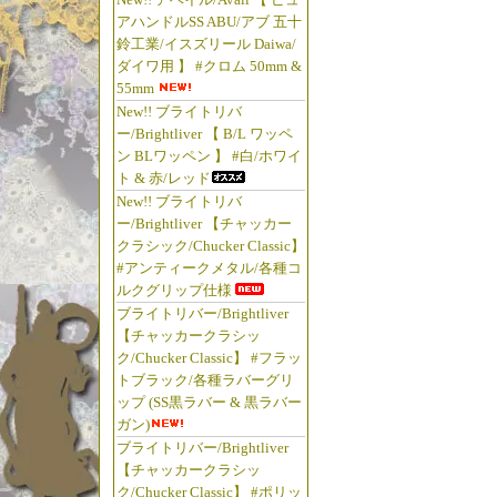
アハンドルSS ABU/アブ 五十
鈴工業/イスズリール Daiwa/
ダイワ用 】 #クロム 50mm &
55mm
New!! ブライトリバ
ー/Brightliver 【 B/L ワッペ
ン BLワッペン 】 #白/ホワイ
ト & 赤/レッド
New!! ブライトリバ
ー/Brightliver 【チャッカー
クラシック/Chucker Classic】
#アンティークメタル/各種コ
ルクグリップ仕様
ブライトリバー/Brightliver
【チャッカークラシッ
ク/Chucker Classic】 #フラッ
トブラック/各種ラバーグリ
ップ (SS黒ラバー & 黒ラバー
ガン)
ブライトリバー/Brightliver
【チャッカークラシッ
ク/Chucker Classic】 #ポリッ