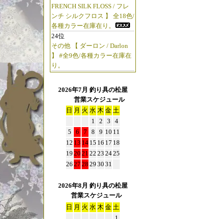
FRENCH SILK FLOSS / フレ
ンチ シルクフロス 】 全18色/
各種カラー在庫在り。
24位
その他 【 ダーロン / Darlon
】 #全9色/各種カラー在庫在
り。
2026年7月 釣り具の松屋
営業スケジュール
日
月
火
水
木
金
土
1
2
3
4
5
6
7
8
9
10
11
12
13
14
15
16
17
18
19
20
21
22
23
24
25
26
27
28
29
30
31
2026年8月 釣り具の松屋
営業スケジュール
日
月
火
水
木
金
土
1