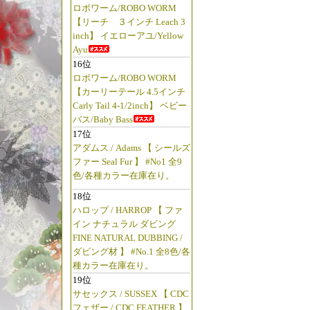
ロボワーム/ROBO WORM
【リーチ ３インチ Leach 3
inch】 イエローアユ/Yellow
Ayu
16位
ロボワーム/ROBO WORM
【カーリーテール 4.5インチ
Carly Tail 4-1/2inch】 ベビー
バス/Baby Bass
17位
アダムス / Adams 【 シールズ
ファー Seal Fur 】 #No1 全9
色/各種カラー在庫在り。
18位
ハロップ / HARROP 【 ファ
イン ナチュラル ダビング
FINE NATURAL DUBBING /
ダビング材 】 #No.1 全8色/各
種カラー在庫在り。
19位
サセックス / SUSSEX 【 CDC
フェザー / CDC FEATHER 】