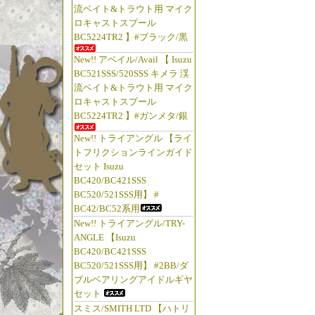
流ベイト&トラウト用 マイク
ロキャストスプール
BC5224TR2 】#ブラック/黒
New!! アベイル/Avail 【 Isuzu
BC521SSS/520SSS キメラ 渓
流ベイト&トラウト用 マイク
ロキャストスプール
BC5224TR2 】#ガンメタ/銀
New!! トライアングル 【ライ
トフリクションラインガイド
セット Isuzu
BC420/BC421SSS
BC520/521SSS用】 #
BC42/BC52系用
New!! トライアングル/TRY-
ANGLE 【Isuzu
BC420/BC421SSS
BC520/521SSS用】 #2BB/ダ
ブルベアリングアイドルギヤ
セット
スミス/SMITH LTD 【ハトリ