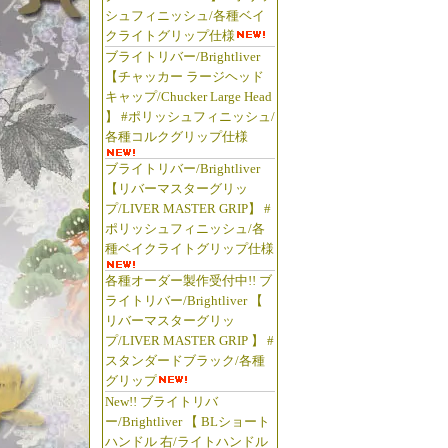
シュフィニッシュ/各種ベイ
クライトグリップ仕様
ブライトリバー/Brightliver
【チャッカー ラージヘッド
キャップ/Chucker Large Head
】 #ポリッシュフィニッシュ/
各種コルクグリップ仕様
ブライトリバー/Brightliver
【リバーマスターグリッ
プ/LIVER MASTER GRIP】 #
ポリッシュフィニッシュ/各
種ベイクライトグリップ仕様
各種オーダー製作受付中!! ブ
ライトリバー/Brightliver 【
リバーマスターグリッ
プ/LIVER MASTER GRIP 】 #
スタンダードブラック/各種
グリップ
New!! ブライトリバ
ー/Brightliver 【 BLショート
ハンドル 右/ライトハンドル