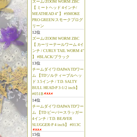
ズーム/ZOOM WORM ZBC
【 ミートヘッド 4インチ/
MEATHEAD 4'' 】 #SMOKE
PRO GREEN/スモークプログ
リーン
12位
ズーム/ZOOM WORM ZBC
【 カーリーテールワーム 4イ
ンチ / CURLY TAIL WORM 4"
】 #BLACK/ブラック
13位
チームダイワ/DAIWA TDワー
ム 【TDソルティーブルヘッ
ド 3.5インチ / T.D. SALTY
BULL HEAD-P 3-1/2 inch】
#051B
14位
チームダイワ/DAIWA TDワー
ム 【TD ビーバースラッガー
4インチ / T.D. BEAVER
SLUGGER-P 4 inch】 #013C
15位