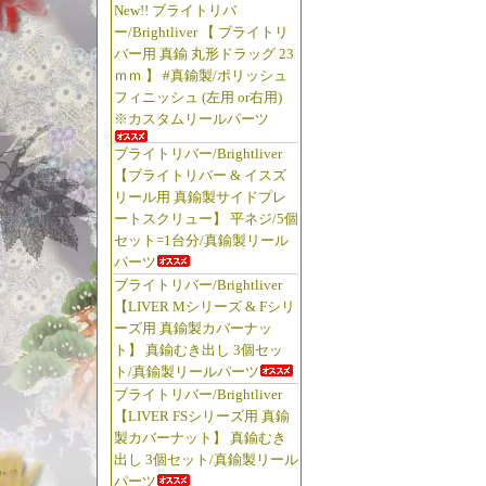
New!! ブライトリバ
ー/Brightliver 【 ブライトリ
バー用 真鍮 丸形ドラッグ 23
ｍｍ 】 #真鍮製/ポリッシュ
フィニッシュ (左用 or右用)
※カスタムリールパーツ
ブライトリバー/Brightliver
【ブライトリバー & イスズ
リール用 真鍮製サイドプレ
ートスクリュー】 平ネジ/5個
セット=1台分/真鍮製リール
パーツ
ブライトリバー/Brightliver
【LIVER Mシリーズ & Fシリ
ーズ用 真鍮製カバーナッ
ト】 真鍮むき出し 3個セッ
ト/真鍮製リールパーツ
ブライトリバー/Brightliver
【LIVER FSシリーズ用 真鍮
製カバーナット】 真鍮むき
出し 3個セット/真鍮製リール
パーツ