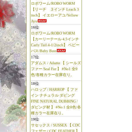
ロボワーム/ROBO WORM
【リーチ ３インチ Leach 3
inch】 イエローアユ/Yellow
Ayu
16位
ロボワーム/ROBO WORM
【カーリーテール 4.5インチ
Carly Tail 4-1/2inch】 ベビー
バス/Baby Bass
17位
アダムス / Adams 【 シールズ
ファー Seal Fur 】 #No1 全9
色/各種カラー在庫在り。
18位
ハロップ / HARROP 【 ファ
イン ナチュラル ダビング
FINE NATURAL DUBBING /
ダビング材 】 #No.1 全8色/各
種カラー在庫在り。
19位
サセックス / SUSSEX 【 CDC
フェザー / CDC FEATHER 】