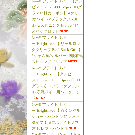
New!! ブライトリバー 【クレ
ビス/Clevis 14110-4pcs UDグ
ラス+4軸カーボン】 #クリア
(ホワイト)/ブラックフェルー
ル ※スピニングモデル 4ピー
スパックロッド
New!! ブライトリバ
ー/Brightliver 【 リールロッ
クグリップ Reel Rock Grip 】
#シャム柿/シルバー ※脱着式
スピニンググリップ
New!! ブライトリバ
ー/Brightliver 【クレビ
ス/Clevis 150UL-3pcs (※UD
グラス)】 #ブラックフェルー
ル/渓流ベイト用パックロッ
ド
New!! ブライトリバ
ー/Brightliver 【 FSシングル
ショートハンドル にょろ～
タイプ 】 #エボナイトノブ
左用/レフトハンドル
New!! アベイル/Avail 【 ピュ