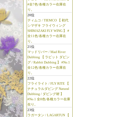
#全7色/各種カラー在庫在
り。
20位
ティムコ / TIEMCO 【 初代
シマザキ フライウィング
SHIMAZAKI FLY WING 】 #
全11色/各種カラー在庫在
り。
21位
マッドリバー / Mad River
Dubbing 【 ラビット ダビン
グ / Rabbit Dubbing 】 #No.1
全12色/各種カラー在庫在
り。
22位
フライライト / FLY RITE 【
ナチュラルダビング Natural
Dubbing / ダビング材 】
#No.1 全8色/各種カラー在庫
在り。
23位
ラガータン / LAGARTUN 【