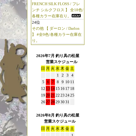
FRENCH SILK FLOSS / フレ
ンチ シルクフロス 】 全18色/
各種カラー在庫在り。
24位
その他 【 ダーロン / Darlon
】 #全9色/各種カラー在庫在
り。
2026年7月 釣り具の松屋
営業スケジュール
日
月
火
水
木
金
土
1
2
3
4
5
6
7
8
9
10
11
12
13
14
15
16
17
18
19
20
21
22
23
24
25
26
27
28
29
30
31
2026年8月 釣り具の松屋
営業スケジュール
日
月
火
水
木
金
土
1