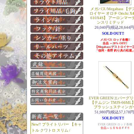
メガバス/Megabass 【
ロイヤー オロチ Orichi X4 
610X4S】 アーロンマー
ンスリミテッド
26,040円(税込28,644円
SOLD OUT!!
メガバス ロッド各種!!
全品 ～20% OFF!!
【Megabass/デストロイヤー
「信州・長野 釣り具の松屋
EVER GREEN/エバーグ
【テムジン TMJS-66M
ブラッシュスティンガ
51,980円(税込57,178円
SOLD OUT!!
New!! ブライトリバー 【キャ
EVER GREEN ロッド各種
全品～１５％ＯＦＦ!!
トル クワトロ スリム /