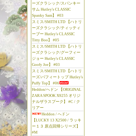
ーズクラシック/スパンキー
サム Hutley's CLASSIC
Spanky Sam】 #03
スミス/SMITH LTD 【ハトリ
ーズクラシック/ティッティ
ーブー Hutley's CLASSIC
Titty Boo】 #05
スミス/SMITH LTD 【ハトリ
ーズクラシック/グーフィー
ジョー Hutley's CLASSIC
Goofy Joe】 #03
スミス/SMITH LTD 【ハトリ
ーズ/パフィートップ Hutley's
Puffy Top】 #06
Heddon/へドン 【ORIGINAL
ZARA SPOOK X9255 オリジ
ナルザラスプーク】 #C / ク
リアー
Heddon / へドン
【LUCKY 13 X2500 / ラッキ
ー１３ 原点回帰シリーズ】
#M