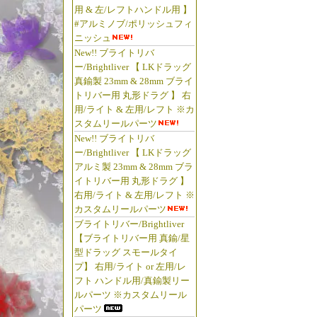
用 & 左/レフトハンドル用 】
#アルミノブ/ポリッシュフィ
ニッシュ
New!! ブライトリバ
ー/Brightliver 【 LKドラッグ
真鍮製 23mm & 28mm ブライ
トリバー用 丸形ドラグ 】 右
用/ライト & 左用/レフト ※カ
スタムリールパーツ
New!! ブライトリバ
ー/Brightliver 【 LKドラッグ
アルミ製 23mm & 28mm ブラ
イトリバー用 丸形ドラグ 】
右用/ライト & 左用/レフト ※
カスタムリールパーツ
ブライトリバー/Brightliver
【ブライトリバー用 真鍮/星
型ドラッグ スモールタイ
プ】 右用/ライト or 左用/レ
フト ハンドル用/真鍮製リー
ルパーツ ※カスタムリール
パーツ