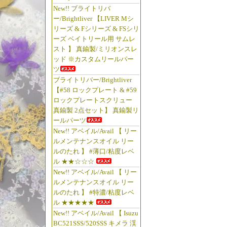
New!! ブライトリバ
ー/Brightliver 【LIVER Mシ
リーズ & Fシリーズ & FSシリ
ーズ ベイトリール用 サムレ
スト 】 真鍮製/ミリオンスレ
ッド ※カスタムリールパー
ツ
ブライトリバー/Brightliver
【#58 ロックプレート & #59
ロックプレートスクリュー
真鍮製 2点セット】 真鍮製リ
ールパーツ
New!! アベイル/Avail 【 リー
ルメンテナンスオイル リー
ルのたれ 】 #薄口/粘度レベ
ル ★★☆☆☆
New!! アベイル/Avail 【 リー
ルメンテナンスオイル リー
ルのたれ 】 #特濃/粘度レベ
ル ★★★★★
New!! アベイル/Avail 【 Isuzu
BC521SSS/520SSS キメラ 渓