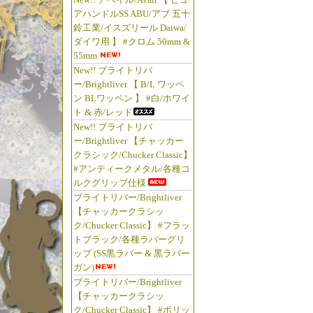
アハンドルSS ABU/アブ 五十
鈴工業/イスズリール Daiwa/
ダイワ用 】 #クロム 50mm &
55mm
New!! ブライトリバ
ー/Brightliver 【 B/L ワッペ
ン BLワッペン 】 #白/ホワイ
ト & 赤/レッド
New!! ブライトリバ
ー/Brightliver 【チャッカー
クラシック/Chucker Classic】
#アンティークメタル/各種コ
ルクグリップ仕様
ブライトリバー/Brightliver
【チャッカークラシッ
ク/Chucker Classic】 #フラッ
トブラック/各種ラバーグリ
ップ (SS黒ラバー & 黒ラバー
ガン)
ブライトリバー/Brightliver
【チャッカークラシッ
ク/Chucker Classic】 #ポリッ